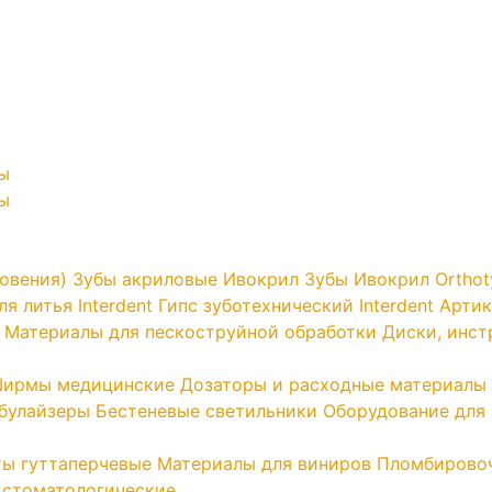
ы
ы
овения)
Зубы акриловые Ивокрил
Зубы Ивокрил Orthot
я литья Interdent
Гипс зуботехнический Interdent
Артик
Материалы для пескоструйной обработки
Диски, инс
ирмы медицинские
Дозаторы и расходные материалы
ебулайзеры
Бестеневые светильники
Оборудование для 
ы гуттаперчевые
Материалы для виниров
Пломбирово
 стоматологические