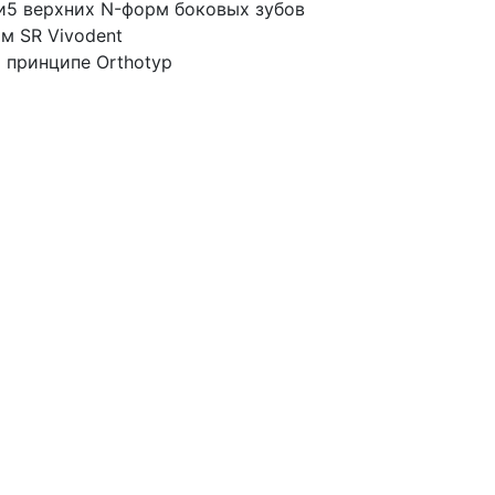
х и5 верхних N-форм боковых зубов
м SR Vivodent
 принципе Orthotyp