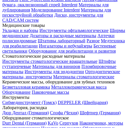
бумага, окклюзионный спрей Interdent
Материалы для
дублирования
Моделирование Interdent
Материалы для
пескоструйной обработки
Диски, инструменты для
CAD/CAM систем
Медицинские товары
Укладки и наборы
Инструменты офтальмологические
Ширмы
медицинские
Дозаторы и расходные материалы
Аптечки
полисиндромные
Штативы лабораторный
Разное
Медтехника
для реабилитации
Ингалаторы и небулайзеры
Бестеневые
светильники
Оборудование для реабилитации и развития
Стоматологические расходные материалы
Инструменты стоматологические вращательные
Штифты
гуттаперчевые
Материалы для виниров
Пломбировочные
материалы
Инструменты для эндодонтии
Ортодонтические
материалы, инструменты
Материалы стоматологические
Керамические массы, оборудование для зубных техников
Безметалловая керамика
Металлокерамическая масса
Оборудование
Паковочные массы
Инструменты
Cибмединструмент (Томск)
DEPPELER (Швейцария)
Лаборатория, расходка
Дюр Дентал (Германия)
Спофа (Чехия)
Шефтнер (Германия)
Оборудование стоматологическое
Durr Dental (Германия)
KaVo
Серпухов
Наконечники, моторы