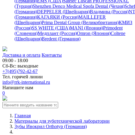
(Германия)
EMS (США)
Satelec
Luscan PROFESSIONAL
(Турция)
Shenzhen Denco Medical
Spofa Dental (Чехия)
Schef
(Германия)
DEPPELER (Швейцария)
Владмива (Россия)
NT
(Германия)
КАГАЯКИ (Россия)
MAILLEFER
(Швейцария)
Prima Dental Group (Великобритания)
КМИЗ
(Россия)
SS WHITE (США)
MANI (Япония)
Primodent
(Словения)
Медплант (Россия)
Omron (Япония)
Coltene
(Швейцария)
Bredent (Германия)
Доставка и оплата
Контакты
09:00 - 18:00
Сб-Вс: выходные
+7(495)792-42-67
Тел. горячей линии
info@rrk-international.ru
Напишите нам
0
Главная
Материалы для зуботехнической лаборатории
Зубы Ивокрил Orthotyp (Германия)