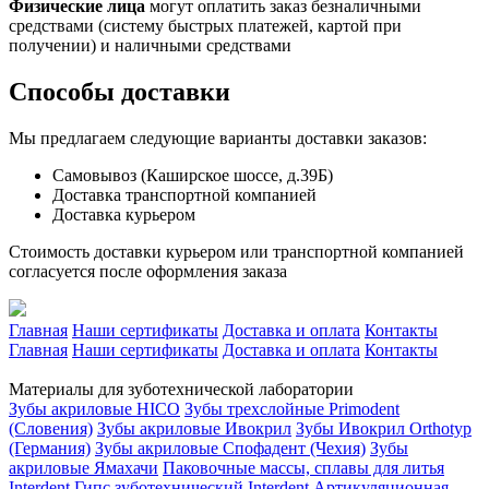
Физические лица
могут оплатить заказ безналичными
средствами (систему быстрых платежей, картой при
получении) и наличными средствами
Способы доставки
Мы предлагаем следующие варианты доставки заказов:
Самовывоз (Каширское шоссе, д.39Б)
Доставка транспортной компанией
Доставка курьером
Стоимость доставки курьером или транспортной компанией
согласуется после оформления заказа
Главная
Наши сертификаты
Доставка и оплата
Контакты
Главная
Наши сертификаты
Доставка и оплата
Контакты
Материалы для зуботехнической лаборатории
Зубы акриловые HICO
Зубы трехслойные Primodent
(Словения)
Зубы акриловые Ивокрил
Зубы Ивокрил Orthotyp
(Германия)
Зубы акриловые Спофадент (Чехия)
Зубы
акриловые Ямахачи
Паковочные массы, сплавы для литья
Interdent
Гипс зуботехнический Interdent
Артикуляционная