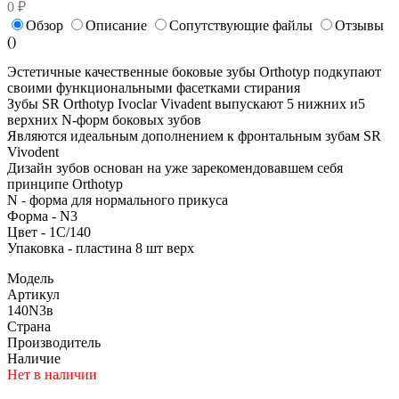
0 ₽
Обзор
Описание
Сопутствующие файлы
Отзывы
(
)
Эстетичные качественные боковые зубы Orthotyp подкупают
своими функциональными фасетками стирания
Зубы SR Orthotyp Ivoclar Vivadent выпускают 5 нижних и5
верхних N-форм боковых зубов
Являются идеальным дополнением к фронтальным зубам SR
Vivodent
Дизайн зубов основан на уже зарекомендовавшем себя
принципе Orthotyp
N - форма для нормального прикуса
Форма - N3
Цвет - 1С/140
Упаковка - пластина 8 шт верх
Модель
Артикул
140N3в
Страна
Производитель
Наличие
Нет в наличии