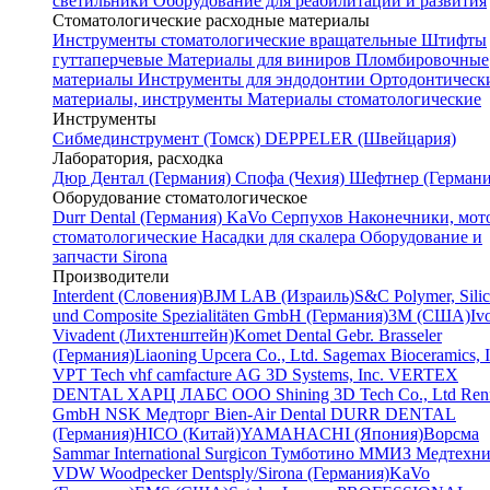
светильники
Оборудование для реабилитации и развития
Стоматологические расходные материалы
Инструменты стоматологические вращательные
Штифты
гуттаперчевые
Материалы для виниров
Пломбировочные
материалы
Инструменты для эндодонтии
Ортодонтическ
материалы, инструменты
Материалы стоматологические
Инструменты
Cибмединструмент (Томск)
DEPPELER (Швейцария)
Лаборатория, расходка
Дюр Дентал (Германия)
Спофа (Чехия)
Шефтнер (Германи
Оборудование стоматологическое
Durr Dental (Германия)
KaVo
Серпухов
Наконечники, мот
стоматологические
Насадки для скалера
Оборудование и
запчасти Sirona
Производители
Interdent (Словения)
BJM LAB (Израиль)
S&C Polymer, Sili
und Composite Spezialitäten GmbH (Германия)
3M (США)
Iv
Vivadent (Лихтенштейн)
Komet Dental Gebr. Brasseler
(Германия)
Liaoning Upcera Co., Ltd.
Sagemax Bioceramics, I
VPT Tech
vhf camfacture AG
3D Systems, Inc.
VERTEX
DENTAL
ХАРЦ ЛАБС ООО
Shining 3D Tech Co., Ltd
Renf
GmbH
NSK
Медторг
Bien-Air Dental
DURR DENTAL
(Германия)
HICO (Китай)
YAMAHACHI (Япония)
Ворсма
Sammar International
Surgicon
Тумботино
ММИЗ
Медтехни
VDW
Woodpecker
Dentsply/Sirona (Германия)
KaVo