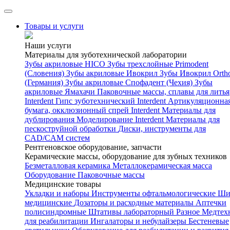
Товары и услуги
Наши услуги
Материалы для зуботехнической лаборатории
Зубы акриловые HICO
Зубы трехслойные Primodent
(Словения)
Зубы акриловые Ивокрил
Зубы Ивокрил Orth
(Германия)
Зубы акриловые Спофадент (Чехия)
Зубы
акриловые Ямахачи
Паковочные массы, сплавы для литья
Interdent
Гипс зуботехнический Interdent
Артикуляционна
бумага, окклюзионный спрей Interdent
Материалы для
дублирования
Моделирование Interdent
Материалы для
пескоструйной обработки
Диски, инструменты для
CAD/CAM систем
Рентгеновское оборудование, запчасти
Керамические массы, оборудование для зубных техников
Безметалловая керамика
Металлокерамическая масса
Оборудование
Паковочные массы
Медицинские товары
Укладки и наборы
Инструменты офтальмологические
Ши
медицинские
Дозаторы и расходные материалы
Аптечки
полисиндромные
Штативы лабораторный
Разное
Медтех
для реабилитации
Ингалаторы и небулайзеры
Бестеневые