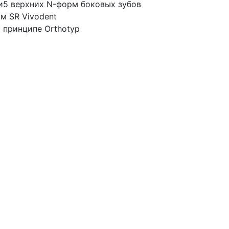
х и5 верхних N-форм боковых зубов
м SR Vivodent
 принципе Orthotyp