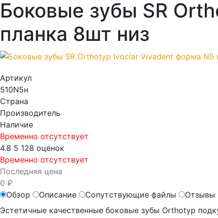
Боковые зубы SR Ortho
планка 8шт низ
Артикул
510N5н
Страна
Производитель
Наличие
Временно отсутствует
4.8
5
128 оценок
Временно отсутствует
Последняя цена
0 ₽
Обзор
Описание
Сопутствующие файлы
Отзывы 
Эстетичные качественные боковые зубы Orthotyp под