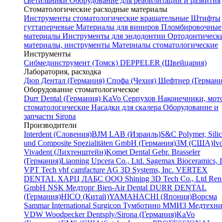
светильники
Оборудование для реабилитации и развития
Стоматологические расходные материалы
Инструменты стоматологические вращательные
Штифты
гуттаперчевые
Материалы для виниров
Пломбировочные
материалы
Инструменты для эндодонтии
Ортодонтическ
материалы, инструменты
Материалы стоматологические
Инструменты
Cибмединструмент (Томск)
DEPPELER (Швейцария)
Лаборатория, расходка
Дюр Дентал (Германия)
Спофа (Чехия)
Шефтнер (Германи
Оборудование стоматологическое
Durr Dental (Германия)
KaVo
Серпухов
Наконечники, мот
стоматологические
Насадки для скалера
Оборудование и
запчасти Sirona
Производители
Interdent (Словения)
BJM LAB (Израиль)
S&C Polymer, Sili
und Composite Spezialitäten GmbH (Германия)
3M (США)
Iv
Vivadent (Лихтенштейн)
Komet Dental Gebr. Brasseler
(Германия)
Liaoning Upcera Co., Ltd.
Sagemax Bioceramics, I
VPT Tech
vhf camfacture AG
3D Systems, Inc.
VERTEX
DENTAL
ХАРЦ ЛАБС ООО
Shining 3D Tech Co., Ltd
Renf
GmbH
NSK
Медторг
Bien-Air Dental
DURR DENTAL
(Германия)
HICO (Китай)
YAMAHACHI (Япония)
Ворсма
Sammar International
Surgicon
Тумботино
ММИЗ
Медтехни
VDW
Woodpecker
Dentsply/Sirona (Германия)
KaVo