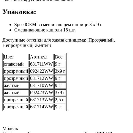
Упаковка:
SpeedCEM в смешивающем шприце 3 x 9 г
Смешивающие канюли 15 шт.
Доступные оттенки для заказа спидцема: Прозрачный,
Непрозрачный, Желтый
Цвет
Артикул
Вес
опаковый
681711WW
9 г
прозрачный
692422WW
3х9 г
прозрачный
681712WW
9 г
желтый
681710WW
9 г
желтый
692423WW
3х9 г
прозрачный
681713WW
2,5 г
прозрачный
681714WW
9 г
Модель