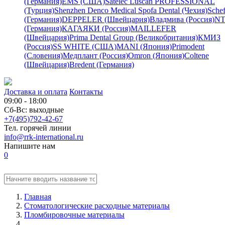
(Германия)
EMS (США)
Satelec
Luscan PROFESSIONAL
(Турция)
Shenzhen Denco Medical
Spofa Dental (Чехия)
Schef
(Германия)
DEPPELER (Швейцария)
Владмива (Россия)
NT
(Германия)
КАГАЯКИ (Россия)
MAILLEFER
(Швейцария)
Prima Dental Group (Великобритания)
КМИЗ
(Россия)
SS WHITE (США)
MANI (Япония)
Primodent
(Словения)
Медплант (Россия)
Omron (Япония)
Coltene
(Швейцария)
Bredent (Германия)
Доставка и оплата
Контакты
09:00 - 18:00
Сб-Вс: выходные
+7(495)792-42-67
Тел. горячей линии
info@rrk-international.ru
Напишите нам
0
Главная
Стоматологические расходные материалы
Пломбировочные материалы