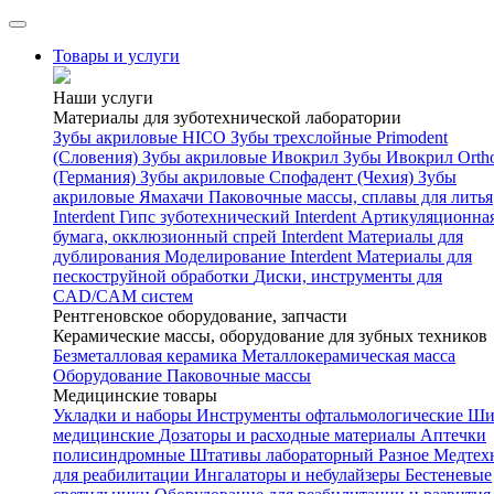
Товары и услуги
Наши услуги
Материалы для зуботехнической лаборатории
Зубы акриловые HICO
Зубы трехслойные Primodent
(Словения)
Зубы акриловые Ивокрил
Зубы Ивокрил Orth
(Германия)
Зубы акриловые Спофадент (Чехия)
Зубы
акриловые Ямахачи
Паковочные массы, сплавы для литья
Interdent
Гипс зуботехнический Interdent
Артикуляционна
бумага, окклюзионный спрей Interdent
Материалы для
дублирования
Моделирование Interdent
Материалы для
пескоструйной обработки
Диски, инструменты для
CAD/CAM систем
Рентгеновское оборудование, запчасти
Керамические массы, оборудование для зубных техников
Безметалловая керамика
Металлокерамическая масса
Оборудование
Паковочные массы
Медицинские товары
Укладки и наборы
Инструменты офтальмологические
Ши
медицинские
Дозаторы и расходные материалы
Аптечки
полисиндромные
Штативы лабораторный
Разное
Медтех
для реабилитации
Ингалаторы и небулайзеры
Бестеневые