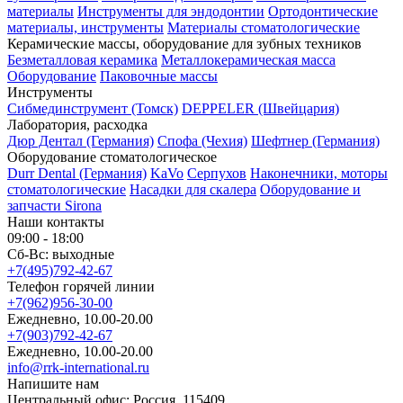
материалы
Инструменты для эндодонтии
Ортодонтические
материалы, инструменты
Материалы стоматологические
Керамические массы, оборудование для зубных техников
Безметалловая керамика
Металлокерамическая масса
Оборудование
Паковочные массы
Инструменты
Cибмединструмент (Томск)
DEPPELER (Швейцария)
Лаборатория, расходка
Дюр Дентал (Германия)
Спофа (Чехия)
Шефтнер (Германия)
Оборудование стоматологическое
Durr Dental (Германия)
KaVo
Серпухов
Наконечники, моторы
стоматологические
Насадки для скалера
Оборудование и
запчасти Sirona
Наши контакты
09:00 - 18:00
Сб-Вс: выходные
+7(495)792-42-67
Телефон горячей линии
+7(962)956-30-00
Ежедневно, 10.00-20.00
+7(903)792-42-67
Ежедневно, 10.00-20.00
info@rrk-international.ru
Напишите нам
Центральный офис: Россия, 115409,