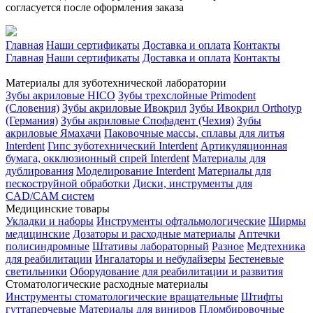
согласуется после оформления заказа
Главная
Наши сертификаты
Доставка и оплата
Контакты
Главная
Наши сертификаты
Доставка и оплата
Контакты
Материалы для зуботехнической лаборатории
Зубы акриловые HICO
Зубы трехслойные Primodent
(Словения)
Зубы акриловые Ивокрил
Зубы Ивокрил Orthotyp
(Германия)
Зубы акриловые Спофадент (Чехия)
Зубы
акриловые Ямахачи
Паковочные массы, сплавы для литья
Interdent
Гипс зуботехнический Interdent
Артикуляционная
бумага, окклюзионный спрей Interdent
Материалы для
дублирования
Моделирование Interdent
Материалы для
пескоструйной обработки
Диски, инструменты для
CAD/CAM систем
Медицинские товары
Укладки и наборы
Инструменты офтальмологические
Ширмы
медицинские
Дозаторы и расходные материалы
Аптечки
полисиндромные
Штативы лабораторный
Разное
Медтехника
для реабилитации
Ингалаторы и небулайзеры
Бестеневые
светильники
Оборудование для реабилитации и развития
Стоматологические расходные материалы
Инструменты стоматологические вращательные
Штифты
гуттаперчевые
Материалы для виниров
Пломбировочные