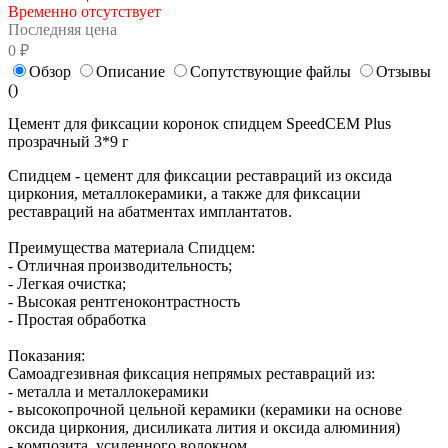
Временно отсутствует
Последняя цена
0 ₽
Обзор
Описание
Сопутствующие файлы
Отзывы
(
)
Цемент для фиксации коронок спидцем SpeedCEM Plus
прозрачный 3*9 г
Спидцем - цемент
для фиксации реставраций из оксида
циркония, металлокерамики, а также для фиксации
реставраций на абатментах имплантатов.
Преимущества материала Спидцем:
- Отличная производительность;
- Легкая очистка;
- Высокая рентгеноконтрастность
- Простая обработка
Показания:
Самоадгезивная фиксация непрямых реставраций из:
- металла и металлокерамики
- высокопрочной цельной керамики (керамики на основе
оксида циркония, дисиликата лития и оксида алюминия)
- композита, усиленного волокном