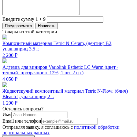
Введите сумму 1 + 9
Товары из этой категории
Композитный материал Tetric N-Ceram, (дентин) B2,
упак.шприц 3,5 г.
2 200 ₽
Адгезив для виниров Variolink Esthetic LC Warm (цвет -
теплый, прозрачность 12%, 1 шт. 2 гр.)
4 050 ₽
Жидкотекучий композитный материал Tetric N-Flow, (блич)
Bleach I, упак.шприц 2 г.
1 290 ₽
Остались вопросы?
Имя
Email или телефон
Отправляя заявку, я соглашаюсь с
политикой обработки
персональных данных