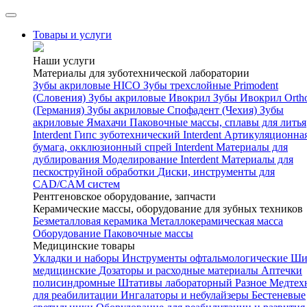
Товары и услуги
Наши услуги
Материалы для зуботехнической лаборатории
Зубы акриловые HICO
Зубы трехслойные Primodent
(Словения)
Зубы акриловые Ивокрил
Зубы Ивокрил Orth
(Германия)
Зубы акриловые Спофадент (Чехия)
Зубы
акриловые Ямахачи
Паковочные массы, сплавы для литья
Interdent
Гипс зуботехнический Interdent
Артикуляционна
бумага, окклюзионный спрей Interdent
Материалы для
дублирования
Моделирование Interdent
Материалы для
пескоструйной обработки
Диски, инструменты для
CAD/CAM систем
Рентгеновское оборудование, запчасти
Керамические массы, оборудование для зубных техников
Безметалловая керамика
Металлокерамическая масса
Оборудование
Паковочные массы
Медицинские товары
Укладки и наборы
Инструменты офтальмологические
Ши
медицинские
Дозаторы и расходные материалы
Аптечки
полисиндромные
Штативы лабораторный
Разное
Медтех
для реабилитации
Ингалаторы и небулайзеры
Бестеневые