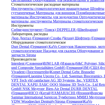
светильники
Оборудование для реабилитации и развития
Стоматологические расходные материалы
Инструменты стоматологические вращательные
Штифты
гуттаперчевые
Материалы для виниров
Пломбировочные
материалы
Инструменты для эндодонтии
Ортодонтическ
материалы, инструменты
Материалы стоматологические
Инструменты
Cибмединструмент (Томск)
DEPPELER (Швейцария)
Лаборатория, расходка
Дюр Дентал (Германия)
Спофа (Чехия)
Шефтнер (Германи
Оборудование стоматологическое
Durr Dental (Германия)
KaVo
Серпухов
Наконечники, мот
стоматологические
Насадки для скалера
Оборудование и
запчасти Sirona
Производители
Interdent (Словения)
BJM LAB (Израиль)
S&C Polymer, Sili
und Composite Spezialitäten GmbH (Германия)
3M (США)
Iv
Vivadent (Лихтенштейн)
Komet Dental Gebr. Brasseler
(Германия)
Liaoning Upcera Co., Ltd.
Sagemax Bioceramics, I
VPT Tech
vhf camfacture AG
3D Systems, Inc.
VERTEX
DENTAL
ХАРЦ ЛАБС ООО
Shining 3D Tech Co., Ltd
Renf
GmbH
NSK
Медторг
Bien-Air Dental
DURR DENTAL
(Германия)
HICO (Китай)
YAMAHACHI (Япония)
Ворсма
Sammar International
Surgicon
Тумботино
ММИЗ
Медтехни
VDW
Woodpecker
Dentsply/Sirona (Германия)
KaVo