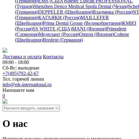
(Германия)
EMS (США)
Satelec
Luscan PROFESSIONAL
(Турция)
Shenzhen Denco Medical
Spofa Dental (Чехия)
Schef
(Германия)
DEPPELER (Швейцария)
Владмива (Россия)
NT
(Германия)
КАГАЯКИ (Россия)
MAILLEFER
(Швейцария)
Prima Dental Group (Великобритания)
КМИЗ
(Россия)
SS WHITE (США)
MANI (Япония)
Primodent
(Словения)
Медплант (Россия)
Omron (Япония)
Coltene
(Швейцария)
Bredent (Германия)
Доставка и оплата
Контакты
09:00 - 18:00
Сб-Вс: выходные
+7(495)792-42-67
Тел. горячей линии
info@rrk-international.ru
Напишите нам
0
О нас
Интернет-магазин стоматологического и медицинского