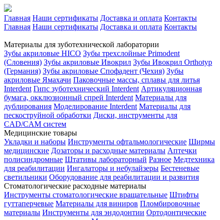
Главная
Наши сертификаты
Доставка и оплата
Контакты
Главная
Наши сертификаты
Доставка и оплата
Контакты
Материалы для зуботехнической лаборатории
Зубы акриловые HICO
Зубы трехслойные Primodent
(Словения)
Зубы акриловые Ивокрил
Зубы Ивокрил Orthotyp
(Германия)
Зубы акриловые Спофадент (Чехия)
Зубы
акриловые Ямахачи
Паковочные массы, сплавы для литья
Interdent
Гипс зуботехнический Interdent
Артикуляционная
бумага, окклюзионный спрей Interdent
Материалы для
дублирования
Моделирование Interdent
Материалы для
пескоструйной обработки
Диски, инструменты для
CAD/CAM систем
Медицинские товары
Укладки и наборы
Инструменты офтальмологические
Ширмы
медицинские
Дозаторы и расходные материалы
Аптечки
полисиндромные
Штативы лабораторный
Разное
Медтехника
для реабилитации
Ингалаторы и небулайзеры
Бестеневые
светильники
Оборудование для реабилитации и развития
Стоматологические расходные материалы
Инструменты стоматологические вращательные
Штифты
гуттаперчевые
Материалы для виниров
Пломбировочные
материалы
Инструменты для эндодонтии
Ортодонтические