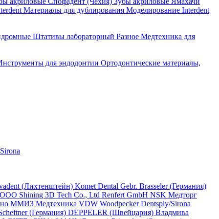
бы акриловые Спофадент (Чехия)
Зубы акриловые Ямахачи
terdent
Материалы для дублирования
Моделирование Interdent
ндромные
Штативы лабораторный
Разное
Медтехника для
Инструменты для эндодонтии
Ортодонтические материалы,
Sirona
ivadent (Лихтенштейн)
Komet Dental Gebr. Brasseler (Германия)
 ООО
Shining 3D Tech Co., Ltd
Renfert GmbH
NSK
Медторг
ино
ММИЗ
Медтехника
VDW
Woodpecker
Dentsply/Sirona
cheftner (Германия)
DEPPELER (Швейцария)
Владмива