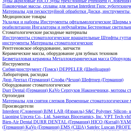
Зубы акриловые HICO
Зубы трехслойные Primodent (Словения
Паковочные массы, сплавы для литья Interdent
Гипс зуботехниче
Материалы для пескоструйной обработки
Диски, инструменты
Медицинские товары
Укладки и наборы
Инструменты офтальмологические
Ширмы м
реабилитации
Ингалаторы и небулайзеры
Бестеневые светиль
Стоматологические расходные материалы
Инструменты стоматологические вращательные
Штифты гутта
инструменты
Материалы стоматологические
Рентгеновское оборудование, запчасти
Керамические массы, оборудование для зубных техников
Безметалловая керамика
Металлокерамическая масса
Оборудов
Инструменты
Cибмединструмент (Томск)
DEPPELER (Швейцария)
Лаборатория, расходка
Дюр Дентал (Германия)
Спофа (Чехия)
Шефтнер (Германия)
Оборудование стоматологическое
Durr Dental (Германия)
KaVo
Серпухов
Наконечники, моторы с
Ортопедия
Материалы для снятия слепков
Временные стоматологические 
Производители
Interdent (Словения)
BJM LAB (Израиль)
S&C Polymer, Silicon- 
Liaoning Upcera Co., Ltd.
Sagemax Bioceramics, Inc.
VPT Tech
vh
Bien-Air Dental
DURR DENTAL (Германия)
HICO (Китай)
YAMA
(Германия)
KaVo (Германия)
EMS (США)
Satelec
Luscan PROFE