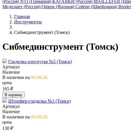
(Россия)
NTI (Германия)
КАГАЯКИ (Россия)
MAILLEFER (Шве
Медплант (Россия)
Omron (Япония)
Coltene (Швейцария)
Breden
Главная
Инструменты
Cибмединструмент (Томск)
Cибмединструмент (Томск)
Гладилка изогнутая №5 (Томск)
Артикул
Наличие
В наличии на
06.08.26
цена
165 ₽
В корзину
Штопфер-гладилка №1 (Томск)
Артикул
Наличие
В наличии на
06.08.26
цена
130 ₽