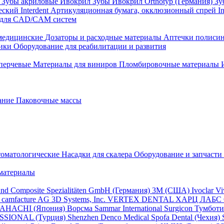
)
Зубы акриловые Ивокрил
Зубы Ивокрил Orthotyp (Германия)
Зу
ский Interdent
Артикуляционная бумага, окклюзионный спрей In
 для CAD/CAM систем
едицинские
Дозаторы и расходные материалы
Аптечки полиси
ники
Оборудование для реабилитации и развития
перчевые
Материалы для виниров
Пломбировочные материалы
ание
Паковочные массы
томатологические
Насадки для скалера
Оборудование и запчасти 
материалы
und Composite Spezialitäten GmbH (Германия)
3M (США)
Ivoclar V
f camfacture AG
3D Systems, Inc.
VERTEX DENTAL
ХАРЦ ЛАБС
HACHI (Япония)
Ворсма
Sammar International
Surgicon
Тумбот
SSIONAL (Турция)
Shenzhen Denco Medical
Spofa Dental (Чехия)
S