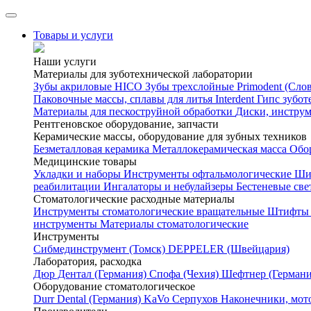
Товары и услуги
Наши услуги
Материалы для зуботехнической лаборатории
Зубы акриловые HICO
Зубы трехслойные Primodent (Сло
Паковочные массы, сплавы для литья Interdent
Гипс зубот
Материалы для пескоструйной обработки
Диски, инстру
Рентгеновское оборудование, запчасти
Керамические массы, оборудование для зубных техников
Безметалловая керамика
Металлокерамическая масса
Обо
Медицинские товары
Укладки и наборы
Инструменты офтальмологические
Ши
реабилитации
Ингалаторы и небулайзеры
Бестеневые св
Стоматологические расходные материалы
Инструменты стоматологические вращательные
Штифты 
инструменты
Материалы стоматологические
Инструменты
Cибмединструмент (Томск)
DEPPELER (Швейцария)
Лаборатория, расходка
Дюр Дентал (Германия)
Спофа (Чехия)
Шефтнер (Германи
Оборудование стоматологическое
Durr Dental (Германия)
KaVo
Серпухов
Наконечники, мот