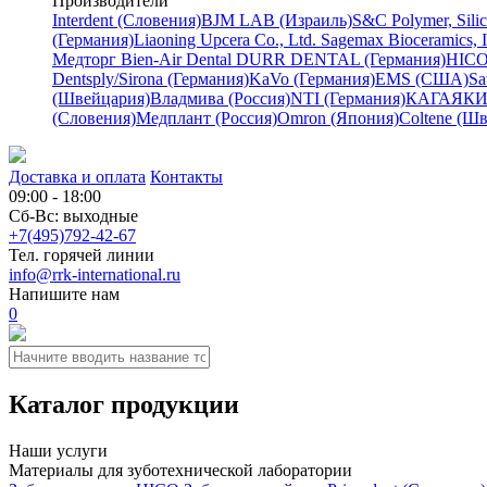
Производители
Interdent (Словения)
BJM LAB (Израиль)
S&C Polymer, Sili
(Германия)
Liaoning Upcera Co., Ltd.
Sagemax Bioceramics, 
Медторг
Bien-Air Dental
DURR DENTAL (Германия)
HICO
Dentsply/Sirona (Германия)
KaVo (Германия)
EMS (США)
Sa
(Швейцария)
Владмива (Россия)
NTI (Германия)
КАГАЯКИ 
(Словения)
Медплант (Россия)
Omron (Япония)
Coltene (Ш
Доставка и оплата
Контакты
09:00 - 18:00
Сб-Вс: выходные
+7(495)792-42-67
Тел. горячей линии
info@rrk-international.ru
Напишите нам
0
Каталог продукции
Наши услуги
Материалы для зуботехнической лаборатории