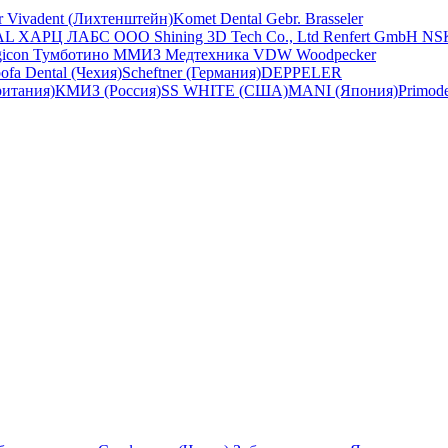
ar Vivadent (Лихтенштейн)
Komet Dental Gebr. Brasseler
AL
ХАРЦ ЛАБС ООО
Shining 3D Tech Co., Ltd
Renfert GmbH
NS
gicon
Тумботино
ММИЗ
Медтехника
VDW
Woodpecker
ofa Dental (Чехия)
Scheftner (Германия)
DEPPELER
ритания)
КМИЗ (Россия)
SS WHITE (США)
MANI (Япония)
Primod