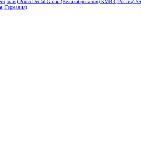
йцария)
Prima Dental Group (Великобритания)
КМИЗ (Россия)
SS
t (Германия)