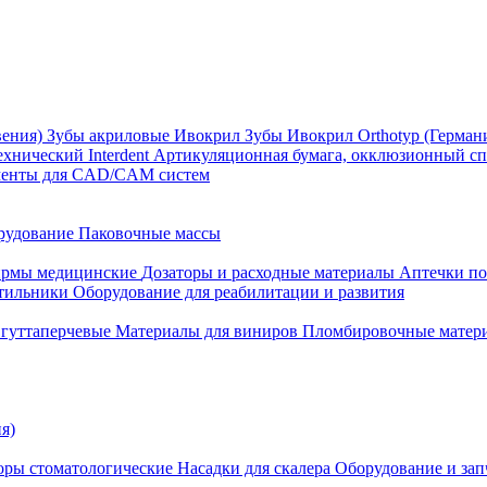
вения)
Зубы акриловые Ивокрил
Зубы Ивокрил Orthotyp (Герман
ехнический Interdent
Артикуляционная бумага, окклюзионный спр
менты для CAD/CAM систем
рудование
Паковочные массы
рмы медицинские
Дозаторы и расходные материалы
Аптечки п
етильники
Оборудование для реабилитации и развития
гуттаперчевые
Материалы для виниров
Пломбировочные матер
я)
оры стоматологические
Насадки для скалера
Оборудование и запч