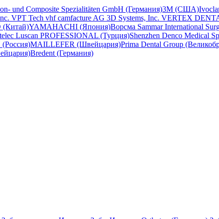
con- und Composite Spezialitäten GmbH (Германия)
3M (США)
Ivocl
Inc.
VPT Tech
vhf camfacture AG
3D Systems, Inc.
VERTEX DENT
 (Китай)
YAMAHACHI (Япония)
Ворсма
Sammar International
Sur
telec
Luscan PROFESSIONAL (Турция)
Shenzhen Denco Medical
Sp
(Россия)
MAILLEFER (Швейцария)
Prima Dental Group (Великоб
вейцария)
Bredent (Германия)