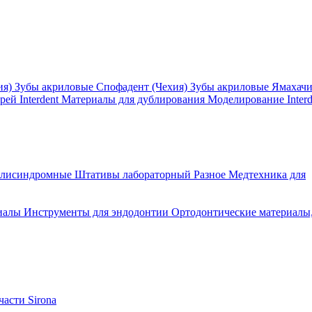
ия)
Зубы акриловые Спофадент (Чехия)
Зубы акриловые Ямахач
ей Interdent
Материалы для дублирования
Моделирование Interd
олисиндромные
Штативы лабораторный
Разное
Медтехника для
иалы
Инструменты для эндодонтии
Ортодонтические материалы
асти Sirona