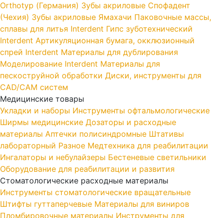
Orthotyp (Германия)
Зубы акриловые Спофадент
(Чехия)
Зубы акриловые Ямахачи
Паковочные массы,
сплавы для литья Interdent
Гипс зуботехнический
Interdent
Артикуляционная бумага, окклюзионный
спрей Interdent
Материалы для дублирования
Моделирование Interdent
Материалы для
пескоструйной обработки
Диски, инструменты для
CAD/CAM систем
Медицинские товары
Укладки и наборы
Инструменты офтальмологические
Ширмы медицинские
Дозаторы и расходные
материалы
Аптечки полисиндромные
Штативы
лабораторный
Разное
Медтехника для реабилитации
Ингалаторы и небулайзеры
Бестеневые светильники
Оборудование для реабилитации и развития
Стоматологические расходные материалы
Инструменты стоматологические вращательные
Штифты гуттаперчевые
Материалы для виниров
Пломбировочные материалы
Инструменты для