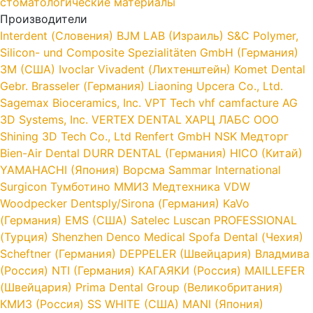
стоматологические материалы
Производители
Interdent (Словения)
BJM LAB (Израиль)
S&C Polymer,
Silicon- und Composite Spezialitäten GmbH (Германия)
3M (США)
Ivoclar Vivadent (Лихтенштейн)
Komet Dental
Gebr. Brasseler (Германия)
Liaoning Upcera Co., Ltd.
Sagemax Bioceramics, Inc.
VPT Tech
vhf camfacture AG
3D Systems, Inc.
VERTEX DENTAL
ХАРЦ ЛАБС ООО
Shining 3D Tech Co., Ltd
Renfert GmbH
NSK
Медторг
Bien-Air Dental
DURR DENTAL (Германия)
HICO (Китай)
YAMAHACHI (Япония)
Ворсма
Sammar International
Surgicon
Тумботино
ММИЗ
Медтехника
VDW
Woodpecker
Dentsply/Sirona (Германия)
KaVo
(Германия)
EMS (США)
Satelec
Luscan PROFESSIONAL
(Турция)
Shenzhen Denco Medical
Spofa Dental (Чехия)
Scheftner (Германия)
DEPPELER (Швейцария)
Владмива
(Россия)
NTI (Германия)
КАГАЯКИ (Россия)
MAILLEFER
(Швейцария)
Prima Dental Group (Великобритания)
КМИЗ (Россия)
SS WHITE (США)
MANI (Япония)