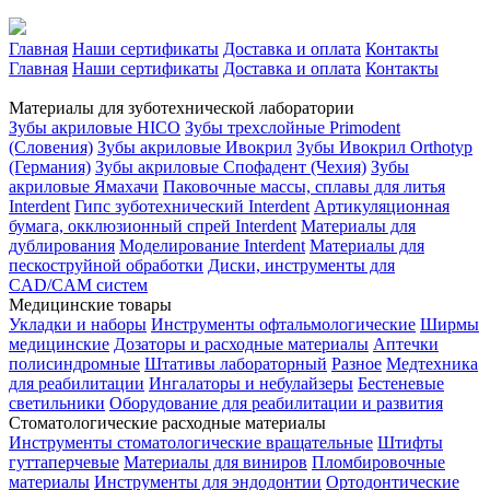
Главная
Наши сертификаты
Доставка и оплата
Контакты
Главная
Наши сертификаты
Доставка и оплата
Контакты
Материалы для зуботехнической лаборатории
Зубы акриловые HICO
Зубы трехслойные Primodent
(Словения)
Зубы акриловые Ивокрил
Зубы Ивокрил Orthotyp
(Германия)
Зубы акриловые Спофадент (Чехия)
Зубы
акриловые Ямахачи
Паковочные массы, сплавы для литья
Interdent
Гипс зуботехнический Interdent
Артикуляционная
бумага, окклюзионный спрей Interdent
Материалы для
дублирования
Моделирование Interdent
Материалы для
пескоструйной обработки
Диски, инструменты для
CAD/CAM систем
Медицинские товары
Укладки и наборы
Инструменты офтальмологические
Ширмы
медицинские
Дозаторы и расходные материалы
Аптечки
полисиндромные
Штативы лабораторный
Разное
Медтехника
для реабилитации
Ингалаторы и небулайзеры
Бестеневые
светильники
Оборудование для реабилитации и развития
Стоматологические расходные материалы
Инструменты стоматологические вращательные
Штифты
гуттаперчевые
Материалы для виниров
Пломбировочные
материалы
Инструменты для эндодонтии
Ортодонтические