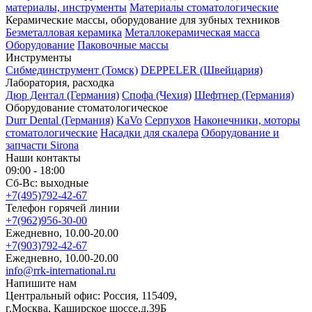
материалы, инструменты
Материалы стоматологические
Керамические массы, оборудование для зубных техников
Безметалловая керамика
Металлокерамическая масса
Оборудование
Паковочные массы
Инструменты
Cибмединструмент (Томск)
DEPPELER (Швейцария)
Лаборатория, расходка
Дюр Дентал (Германия)
Спофа (Чехия)
Шефтнер (Германия)
Оборудование стоматологическое
Durr Dental (Германия)
KaVo
Серпухов
Наконечники, моторы
стоматологические
Насадки для скалера
Оборудование и
запчасти Sirona
Наши контакты
09:00 - 18:00
Сб-Вс: выходные
+7(495)792-42-67
Телефон горячей линии
+7(962)956-30-00
Ежедневно, 10.00-20.00
+7(903)792-42-67
Ежедневно, 10.00-20.00
info@rrk-international.ru
Напишите нам
Центральный офис: Россия, 115409,
г.Москва, Каширское шоссе,д.39Б