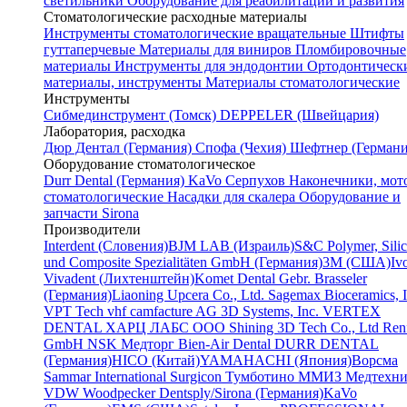
светильники
Оборудование для реабилитации и развития
Стоматологические расходные материалы
Инструменты стоматологические вращательные
Штифты
гуттаперчевые
Материалы для виниров
Пломбировочные
материалы
Инструменты для эндодонтии
Ортодонтическ
материалы, инструменты
Материалы стоматологические
Инструменты
Cибмединструмент (Томск)
DEPPELER (Швейцария)
Лаборатория, расходка
Дюр Дентал (Германия)
Спофа (Чехия)
Шефтнер (Германи
Оборудование стоматологическое
Durr Dental (Германия)
KaVo
Серпухов
Наконечники, мот
стоматологические
Насадки для скалера
Оборудование и
запчасти Sirona
Производители
Interdent (Словения)
BJM LAB (Израиль)
S&C Polymer, Sili
und Composite Spezialitäten GmbH (Германия)
3M (США)
Iv
Vivadent (Лихтенштейн)
Komet Dental Gebr. Brasseler
(Германия)
Liaoning Upcera Co., Ltd.
Sagemax Bioceramics, I
VPT Tech
vhf camfacture AG
3D Systems, Inc.
VERTEX
DENTAL
ХАРЦ ЛАБС ООО
Shining 3D Tech Co., Ltd
Renf
GmbH
NSK
Медторг
Bien-Air Dental
DURR DENTAL
(Германия)
HICO (Китай)
YAMAHACHI (Япония)
Ворсма
Sammar International
Surgicon
Тумботино
ММИЗ
Медтехни
VDW
Woodpecker
Dentsply/Sirona (Германия)
KaVo