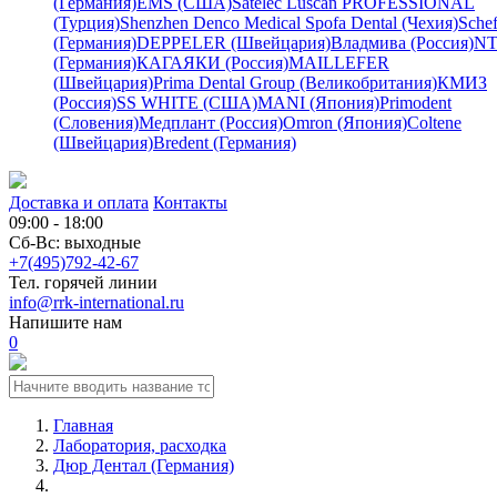
(Германия)
EMS (США)
Satelec
Luscan PROFESSIONAL
(Турция)
Shenzhen Denco Medical
Spofa Dental (Чехия)
Schef
(Германия)
DEPPELER (Швейцария)
Владмива (Россия)
NT
(Германия)
КАГАЯКИ (Россия)
MAILLEFER
(Швейцария)
Prima Dental Group (Великобритания)
КМИЗ
(Россия)
SS WHITE (США)
MANI (Япония)
Primodent
(Словения)
Медплант (Россия)
Omron (Япония)
Coltene
(Швейцария)
Bredent (Германия)
Доставка и оплата
Контакты
09:00 - 18:00
Сб-Вс: выходные
+7(495)792-42-67
Тел. горячей линии
info@rrk-international.ru
Напишите нам
0
Главная
Лаборатория, расходка
Дюр Дентал (Германия)