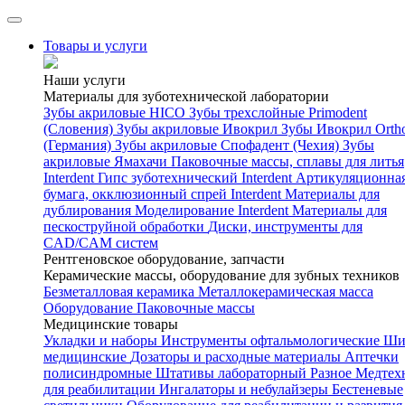
Товары и услуги
Наши услуги
Материалы для зуботехнической лаборатории
Зубы акриловые HICO
Зубы трехслойные Primodent
(Словения)
Зубы акриловые Ивокрил
Зубы Ивокрил Orth
(Германия)
Зубы акриловые Спофадент (Чехия)
Зубы
акриловые Ямахачи
Паковочные массы, сплавы для литья
Interdent
Гипс зуботехнический Interdent
Артикуляционна
бумага, окклюзионный спрей Interdent
Материалы для
дублирования
Моделирование Interdent
Материалы для
пескоструйной обработки
Диски, инструменты для
CAD/CAM систем
Рентгеновское оборудование, запчасти
Керамические массы, оборудование для зубных техников
Безметалловая керамика
Металлокерамическая масса
Оборудование
Паковочные массы
Медицинские товары
Укладки и наборы
Инструменты офтальмологические
Ши
медицинские
Дозаторы и расходные материалы
Аптечки
полисиндромные
Штативы лабораторный
Разное
Медтех
для реабилитации
Ингалаторы и небулайзеры
Бестеневые