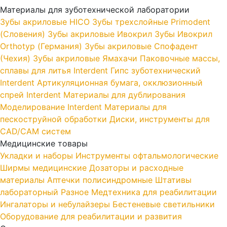
Материалы для зуботехнической лаборатории
Зубы акриловые HICO
Зубы трехслойные Primodent
(Словения)
Зубы акриловые Ивокрил
Зубы Ивокрил
Orthotyp (Германия)
Зубы акриловые Спофадент
(Чехия)
Зубы акриловые Ямахачи
Паковочные массы,
сплавы для литья Interdent
Гипс зуботехнический
Interdent
Артикуляционная бумага, окклюзионный
спрей Interdent
Материалы для дублирования
Моделирование Interdent
Материалы для
пескоструйной обработки
Диски, инструменты для
CAD/CAM систем
Медицинские товары
Укладки и наборы
Инструменты офтальмологические
Ширмы медицинские
Дозаторы и расходные
материалы
Аптечки полисиндромные
Штативы
лабораторный
Разное
Медтехника для реабилитации
Ингалаторы и небулайзеры
Бестеневые светильники
Оборудование для реабилитации и развития