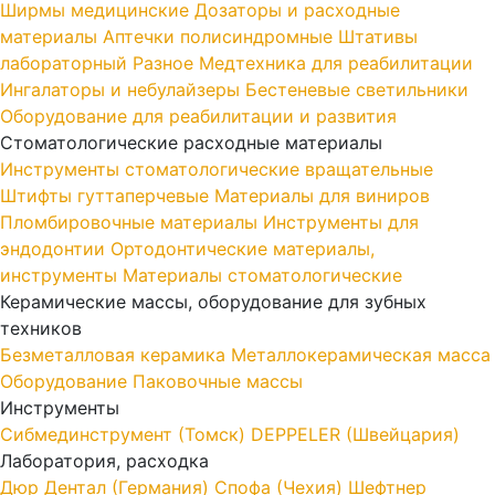
Ширмы медицинские
Дозаторы и расходные
материалы
Аптечки полисиндромные
Штативы
лабораторный
Разное
Медтехника для реабилитации
Ингалаторы и небулайзеры
Бестеневые светильники
Оборудование для реабилитации и развития
Стоматологические расходные материалы
Инструменты стоматологические вращательные
Штифты гуттаперчевые
Материалы для виниров
Пломбировочные материалы
Инструменты для
эндодонтии
Ортодонтические материалы,
инструменты
Материалы стоматологические
Керамические массы, оборудование для зубных
техников
Безметалловая керамика
Металлокерамическая масса
Оборудование
Паковочные массы
Инструменты
Cибмединструмент (Томск)
DEPPELER (Швейцария)
Лаборатория, расходка
Дюр Дентал (Германия)
Спофа (Чехия)
Шефтнер