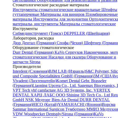
светильники
Оборудование для реабилитации и развития
Стоматологические расходные материалы
Инструменты стоматологические вращательные
Штифты
гуттаперчевые
Материалы для виниров
Пломбировочные
материалы
Инструменты для эндодонтии
Ортодонтическ
материалы, инструменты
Материалы стоматологические
Инструменты
Cибмединструмент (Томск)
DEPPELER (Швейцария)
Лаборатория, расходка
Дюр Дентал (Германия)
Спофа (Чехия)
Шефтнер (Германи
Оборудование стоматологическое
Durr Dental (Германия)
KaVo
Серпухов
Наконечники, мот
стоматологические
Насадки для скалера
Оборудование и
запчасти Sirona
Производители
Interdent (Словения)
BJM LAB (Израиль)
S&C Polymer, Sili
und Composite Spezialitäten GmbH (Германия)
3M (США)
Iv
Vivadent (Лихтенштейн)
Komet Dental Gebr. Brasseler
(Германия)
Liaoning Upcera Co., Ltd.
Sagemax Bioceramics, I
VPT Tech
vhf camfacture AG
3D Systems, Inc.
VERTEX
DENTAL
ХАРЦ ЛАБС ООО
Shining 3D Tech Co., Ltd
Renf
GmbH
NSK
Медторг
Bien-Air Dental
DURR DENTAL
(Германия)
HICO (Китай)
YAMAHACHI (Япония)
Ворсма
Sammar International
Surgicon
Тумботино
ММИЗ
Медтехни
VDW
Woodpecker
Dentsply/Sirona (Германия)
KaVo