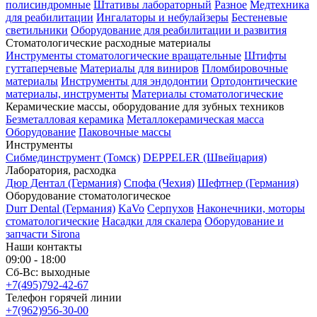
полисиндромные
Штативы лабораторный
Разное
Медтехника
для реабилитации
Ингалаторы и небулайзеры
Бестеневые
светильники
Оборудование для реабилитации и развития
Стоматологические расходные материалы
Инструменты стоматологические вращательные
Штифты
гуттаперчевые
Материалы для виниров
Пломбировочные
материалы
Инструменты для эндодонтии
Ортодонтические
материалы, инструменты
Материалы стоматологические
Керамические массы, оборудование для зубных техников
Безметалловая керамика
Металлокерамическая масса
Оборудование
Паковочные массы
Инструменты
Cибмединструмент (Томск)
DEPPELER (Швейцария)
Лаборатория, расходка
Дюр Дентал (Германия)
Спофа (Чехия)
Шефтнер (Германия)
Оборудование стоматологическое
Durr Dental (Германия)
KaVo
Серпухов
Наконечники, моторы
стоматологические
Насадки для скалера
Оборудование и
запчасти Sirona
Наши контакты
09:00 - 18:00
Сб-Вс: выходные
+7(495)792-42-67
Телефон горячей линии
+7(962)956-30-00