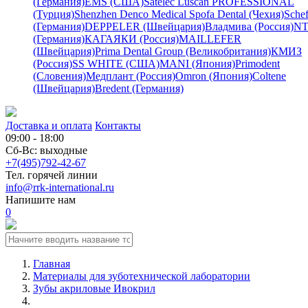
(Германия)
EMS (США)
Satelec
Luscan PROFESSIONAL
(Турция)
Shenzhen Denco Medical
Spofa Dental (Чехия)
Schef
(Германия)
DEPPELER (Швейцария)
Владмива (Россия)
NT
(Германия)
КАГАЯКИ (Россия)
MAILLEFER
(Швейцария)
Prima Dental Group (Великобритания)
КМИЗ
(Россия)
SS WHITE (США)
MANI (Япония)
Primodent
(Словения)
Медплант (Россия)
Omron (Япония)
Coltene
(Швейцария)
Bredent (Германия)
Доставка и оплата
Контакты
09:00 - 18:00
Сб-Вс: выходные
+7(495)792-42-67
Тел. горячей линии
info@rrk-international.ru
Напишите нам
0
Главная
Материалы для зуботехнической лаборатории
Зубы акриловые Ивокрил