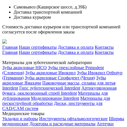
Самовывоз (Каширское шоссе, д.39Б)
Доставка транспортной компанией
Доставка курьером
Стоимость доставки курьером или транспортной компанией
согласуется после оформления заказа
Главная
Наши сертификаты
Доставка и оплата
Контакты
Главная
Наши сертификаты
Доставка и оплата
Контакты
Материалы для зуботехнической лаборатории
Зубы акриловые HICO
Зубы трехслойные Primodent
(Словения)
Зубы акриловые Ивокрил
Зубы Ивокрил Orthotyp
(Германия)
Зубы акриловые Спофадент (Чехия)
Зубы
акриловые Ямахачи
Паковочные массы, сплавы для литья
Interdent
Гипс зуботехнический Interdent
Артикуляционная
бумага, окклюзионный спрей Interdent
Материалы для
дублирования
Моделирование Interdent
Материалы для
пескоструйной обработки
Диски, инструменты для
CAD/CAM систем
Медицинские товары
Укладки и наборы
Инструменты офтальмологические
Ширмы
медицинские
Дозаторы и расходные материалы
Аптечки