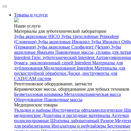
Товары и услуги
Наши услуги
Материалы для зуботехнической лаборатории
Зубы акриловые HICO
Зубы трехслойные Primodent
(Словения)
Зубы акриловые Ивокрил
Зубы Ивокрил Orth
(Германия)
Зубы акриловые Спофадент (Чехия)
Зубы
акриловые Ямахачи
Паковочные массы, сплавы для литья
Interdent
Гипс зуботехнический Interdent
Артикуляционна
бумага, окклюзионный спрей Interdent
Материалы для
дублирования
Моделирование Interdent
Материалы для
пескоструйной обработки
Диски, инструменты для
CAD/CAM систем
Рентгеновское оборудование, запчасти
Керамические массы, оборудование для зубных техников
Безметалловая керамика
Металлокерамическая масса
Оборудование
Паковочные массы
Медицинские товары
Укладки и наборы
Инструменты офтальмологические
Ши
медицинские
Дозаторы и расходные материалы
Аптечки
полисиндромные
Штативы лабораторный
Разное
Медтех
для реабилитации
Ингалаторы и небулайзеры
Бестеневые