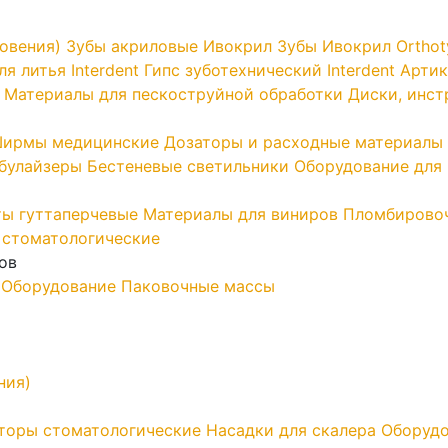
овения)
Зубы акриловые Ивокрил
Зубы Ивокрил Orthot
я литья Interdent
Гипс зуботехнический Interdent
Артик
Материалы для пескоструйной обработки
Диски, инс
ирмы медицинские
Дозаторы и расходные материалы
ебулайзеры
Бестеневые светильники
Оборудование для 
ы гуттаперчевые
Материалы для виниров
Пломбирово
 стоматологические
ов
Оборудование
Паковочные массы
ния)
торы стоматологические
Насадки для скалера
Оборудо