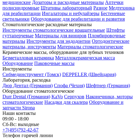
медицинские
Дозаторы и расходные материалы
Аптечки
полисиндромные
Штативы лабораторный
Разное
Медтехника
для реабилитации
Ингалаторы и небулайзеры
Бестеневые
светильники
Оборудование для реабилитации и развития
Стоматологические расходные материалы
Инструменты стоматологические вращательные
Штифты
гуттаперчевые
Материалы для виниров
Пломбировочные
материалы
Инструменты для эндодонтии
Ортодонтические
материалы, инструменты
Материалы стоматологические
Керамические массы, оборудование для зубных техников
Безметалловая керамика
Металлокерамическая масса
Оборудование
Паковочные массы
Инструменты
Cибмединструмент (Томск)
DEPPELER (Швейцария)
Лаборатория, расходка
Дюр Дентал (Германия)
Спофа (Чехия)
Шефтнер (Германия)
Оборудование стоматологическое
Durr Dental (Германия)
KaVo
Серпухов
Наконечники, моторы
стоматологические
Насадки для скалера
Оборудование и
запчасти Sirona
Наши контакты
09:00 - 18:00
Сб-Вс: выходные
+7(495)792-42-67
Телефон горячей линии