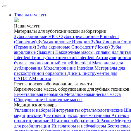
Товары и услуги
Наши услуги
Материалы для зуботехнической лаборатории
Зубы акриловые HICO
Зубы трехслойные Primodent
(Словения)
Зубы акриловые Ивокрил
Зубы Ивокрил Orth
(Германия)
Зубы акриловые Спофадент (Чехия)
Зубы
акриловые Ямахачи
Паковочные массы, сплавы для литья
Interdent
Гипс зуботехнический Interdent
Артикуляционна
бумага, окклюзионный спрей Interdent
Материалы для
дублирования
Моделирование Interdent
Материалы для
пескоструйной обработки
Диски, инструменты для
CAD/CAM систем
Рентгеновское оборудование, запчасти
Керамические массы, оборудование для зубных техников
Безметалловая керамика
Металлокерамическая масса
Оборудование
Паковочные массы
Медицинские товары
Укладки и наборы
Инструменты офтальмологические
Ши
медицинские
Дозаторы и расходные материалы
Аптечки
полисиндромные
Штативы лабораторный
Разное
Медтех
для реабилитации
Ингалаторы и небулайзеры
Бестеневые