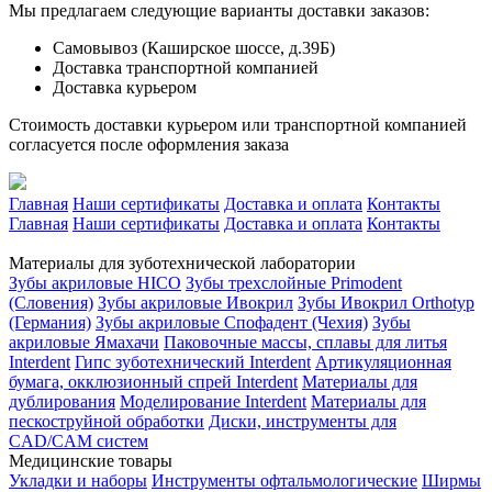
Мы предлагаем следующие варианты доставки заказов:
Самовывоз (Каширское шоссе, д.39Б)
Доставка транспортной компанией
Доставка курьером
Стоимость доставки курьером или транспортной компанией
согласуется после оформления заказа
Главная
Наши сертификаты
Доставка и оплата
Контакты
Главная
Наши сертификаты
Доставка и оплата
Контакты
Материалы для зуботехнической лаборатории
Зубы акриловые HICO
Зубы трехслойные Primodent
(Словения)
Зубы акриловые Ивокрил
Зубы Ивокрил Orthotyp
(Германия)
Зубы акриловые Спофадент (Чехия)
Зубы
акриловые Ямахачи
Паковочные массы, сплавы для литья
Interdent
Гипс зуботехнический Interdent
Артикуляционная
бумага, окклюзионный спрей Interdent
Материалы для
дублирования
Моделирование Interdent
Материалы для
пескоструйной обработки
Диски, инструменты для
CAD/CAM систем
Медицинские товары
Укладки и наборы
Инструменты офтальмологические
Ширмы