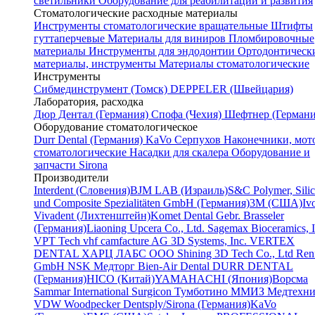
светильники
Оборудование для реабилитации и развития
Стоматологические расходные материалы
Инструменты стоматологические вращательные
Штифты
гуттаперчевые
Материалы для виниров
Пломбировочные
материалы
Инструменты для эндодонтии
Ортодонтическ
материалы, инструменты
Материалы стоматологические
Инструменты
Cибмединструмент (Томск)
DEPPELER (Швейцария)
Лаборатория, расходка
Дюр Дентал (Германия)
Спофа (Чехия)
Шефтнер (Германи
Оборудование стоматологическое
Durr Dental (Германия)
KaVo
Серпухов
Наконечники, мот
стоматологические
Насадки для скалера
Оборудование и
запчасти Sirona
Производители
Interdent (Словения)
BJM LAB (Израиль)
S&C Polymer, Sili
und Composite Spezialitäten GmbH (Германия)
3M (США)
Iv
Vivadent (Лихтенштейн)
Komet Dental Gebr. Brasseler
(Германия)
Liaoning Upcera Co., Ltd.
Sagemax Bioceramics, I
VPT Tech
vhf camfacture AG
3D Systems, Inc.
VERTEX
DENTAL
ХАРЦ ЛАБС ООО
Shining 3D Tech Co., Ltd
Renf
GmbH
NSK
Медторг
Bien-Air Dental
DURR DENTAL
(Германия)
HICO (Китай)
YAMAHACHI (Япония)
Ворсма
Sammar International
Surgicon
Тумботино
ММИЗ
Медтехни
VDW
Woodpecker
Dentsply/Sirona (Германия)
KaVo