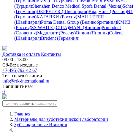
(Германия)
EMS (США)
Satelec
Luscan PROFESSIONAL
(Турция)
Shenzhen Denco Medical
Spofa Dental (Чехия)
Schef
(Германия)
DEPPELER (Швейцария)
Владмива (Россия)
NT
(Германия)
КАГАЯКИ (Россия)
MAILLEFER
(Швейцария)
Prima Dental Group (Великобритания)
КМИЗ
(Россия)
SS WHITE (США)
MANI (Япония)
Primodent
(Словения)
Медплант (Россия)
Omron (Япония)
Coltene
(Швейцария)
Bredent (Германия)
Доставка и оплата
Контакты
09:00 - 18:00
Сб-Вс: выходные
+7(495)792-42-67
Тел. горячей линии
info@rrk-international.ru
Напишите нам
0
Главная
Материалы для зуботехнической лаборатории
Зубы акриловые Ивокрил