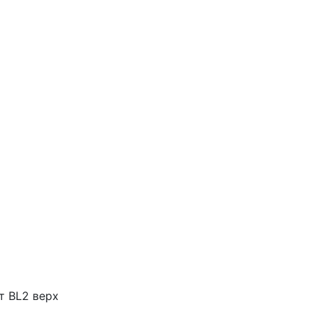
т ВL2 верх