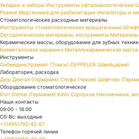
Укладки и наборы
Инструменты офтальмологические
Ш
Разное
Медтехника для реабилитации
Ингалаторы и н
Стоматологические расходные материалы
Инструменты стоматологические вращательные
Штифт
Ортодонтические материалы, инструменты
Материалы
Керамические массы, оборудование для зубных техник
Безметалловая керамика
Металлокерамическая масса
Инструменты
Cибмединструмент (Томск)
DEPPELER (Швейцария)
Лаборатория, расходка
Дюр Дентал (Германия)
Спофа (Чехия)
Шефтнер (Герма
Оборудование стоматологическое
Durr Dental (Германия)
KaVo
Серпухов
Наконечники, мо
Наши контакты
09:00 - 18:00
Сб-Вс: выходные
+7(495)792-42-67
Телефон горячей линии
+7(962)956-30-00