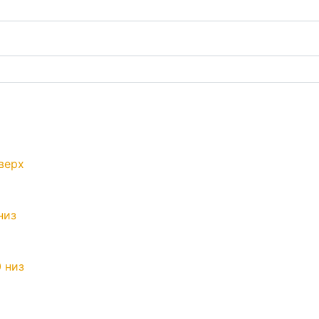
верх
низ
 низ