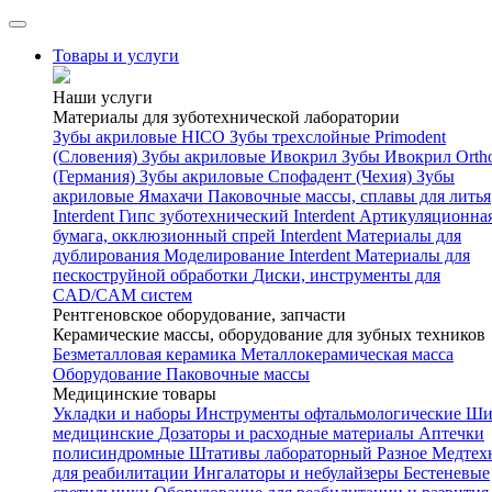
Товары и услуги
Наши услуги
Материалы для зуботехнической лаборатории
Зубы акриловые HICO
Зубы трехслойные Primodent
(Словения)
Зубы акриловые Ивокрил
Зубы Ивокрил Orth
(Германия)
Зубы акриловые Спофадент (Чехия)
Зубы
акриловые Ямахачи
Паковочные массы, сплавы для литья
Interdent
Гипс зуботехнический Interdent
Артикуляционна
бумага, окклюзионный спрей Interdent
Материалы для
дублирования
Моделирование Interdent
Материалы для
пескоструйной обработки
Диски, инструменты для
CAD/CAM систем
Рентгеновское оборудование, запчасти
Керамические массы, оборудование для зубных техников
Безметалловая керамика
Металлокерамическая масса
Оборудование
Паковочные массы
Медицинские товары
Укладки и наборы
Инструменты офтальмологические
Ши
медицинские
Дозаторы и расходные материалы
Аптечки
полисиндромные
Штативы лабораторный
Разное
Медтех
для реабилитации
Ингалаторы и небулайзеры
Бестеневые