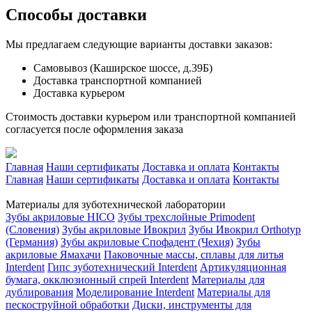
Способы доставки
Мы предлагаем следующие варианты доставки заказов:
Самовывоз (Каширское шоссе, д.39Б)
Доставка транспортной компанией
Доставка курьером
Стоимость доставки курьером или транспортной компанией
согласуется после оформления заказа
Главная
Наши сертификаты
Доставка и оплата
Контакты
Главная
Наши сертификаты
Доставка и оплата
Контакты
Материалы для зуботехнической лаборатории
Зубы акриловые HICO
Зубы трехслойные Primodent
(Словения)
Зубы акриловые Ивокрил
Зубы Ивокрил Orthotyp
(Германия)
Зубы акриловые Спофадент (Чехия)
Зубы
акриловые Ямахачи
Паковочные массы, сплавы для литья
Interdent
Гипс зуботехнический Interdent
Артикуляционная
бумага, окклюзионный спрей Interdent
Материалы для
дублирования
Моделирование Interdent
Материалы для
пескоструйной обработки
Диски, инструменты для