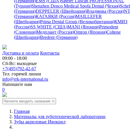
(Германия)
EMS (США)
Satelec
Luscan PROFESSIONAL
(Турция)
Shenzhen Denco Medical
Spofa Dental (Чехия)
Schef
(Германия)
DEPPELER (Швейцария)
Владмива (Россия)
NT
(Германия)
КАГАЯКИ (Россия)
MAILLEFER
(Швейцария)
Prima Dental Group (Великобритания)
КМИЗ
(Россия)
SS WHITE (США)
MANI (Япония)
Primodent
(Словения)
Медплант (Россия)
Omron (Япония)
Coltene
(Швейцария)
Bredent (Германия)
Доставка и оплата
Контакты
09:00 - 18:00
Сб-Вс: выходные
+7(495)792-42-67
Тел. горячей линии
info@rrk-international.ru
Напишите нам
0
Главная
Материалы для зуботехнической лаборатории
Зубы акриловые Ивокрил