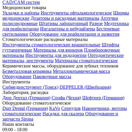
CAD/CAM систем
Медицинские товары
Укладки и наборы
Инструменты офтальмологические
Ширмы
медицинские
Дозаторы и расходные материалы
Аптечки
полисиндромные
Штативы лабораторный
Разное
Медтехника
для реабилитации
Ингалаторы и небулайзеры
Бестеневые
светильники
Оборудование для реабилитации и развития
Стоматологические расходные материалы
Инструменты стоматологические вращательные
Штифты
гуттаперчевые
Материалы для виниров
Пломбировочные
материалы
Инструменты для эндодонтии
Ортодонтические
материалы, инструменты
Материалы стоматологические
Керамические массы, оборудование для зубных техников
Безметалловая керамика
Металлокерамическая масса
Оборудование
Паковочные массы
Инструменты
Cибмединструмент (Томск)
DEPPELER (Швейцария)
Лаборатория, расходка
Дюр Дентал (Германия)
Спофа (Чехия)
Шефтнер (Германия)
Оборудование стоматологическое
Durr Dental (Германия)
KaVo
Серпухов
Наконечники, моторы
стоматологические
Насадки для скалера
Оборудование и
запчасти Sirona
Наши контакты
09:00 - 18:00