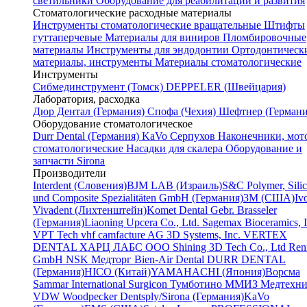
светильники
Оборудование для реабилитации и развития
Стоматологические расходные материалы
Инструменты стоматологические вращательные
Штифты
гуттаперчевые
Материалы для виниров
Пломбировочные
материалы
Инструменты для эндодонтии
Ортодонтическ
материалы, инструменты
Материалы стоматологические
Инструменты
Cибмединструмент (Томск)
DEPPELER (Швейцария)
Лаборатория, расходка
Дюр Дентал (Германия)
Спофа (Чехия)
Шефтнер (Германи
Оборудование стоматологическое
Durr Dental (Германия)
KaVo
Серпухов
Наконечники, мот
стоматологические
Насадки для скалера
Оборудование и
запчасти Sirona
Производители
Interdent (Словения)
BJM LAB (Израиль)
S&C Polymer, Sili
und Composite Spezialitäten GmbH (Германия)
3M (США)
Iv
Vivadent (Лихтенштейн)
Komet Dental Gebr. Brasseler
(Германия)
Liaoning Upcera Co., Ltd.
Sagemax Bioceramics, I
VPT Tech
vhf camfacture AG
3D Systems, Inc.
VERTEX
DENTAL
ХАРЦ ЛАБС ООО
Shining 3D Tech Co., Ltd
Renf
GmbH
NSK
Медторг
Bien-Air Dental
DURR DENTAL
(Германия)
HICO (Китай)
YAMAHACHI (Япония)
Ворсма
Sammar International
Surgicon
Тумботино
ММИЗ
Медтехни
VDW
Woodpecker
Dentsply/Sirona (Германия)
KaVo