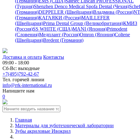
(Германия)
EMS (США)
Satelec
Luscan PROFESSIONAL
(Турция)
Shenzhen Denco Medical
Spofa Dental (Чехия)
Schef
(Германия)
DEPPELER (Швейцария)
Владмива (Россия)
NT
(Германия)
КАГАЯКИ (Россия)
MAILLEFER
(Швейцария)
Prima Dental Group (Великобритания)
КМИЗ
(Россия)
SS WHITE (США)
MANI (Япония)
Primodent
(Словения)
Медплант (Россия)
Omron (Япония)
Coltene
(Швейцария)
Bredent (Германия)
Доставка и оплата
Контакты
09:00 - 18:00
Сб-Вс: выходные
+7(495)792-42-67
Тел. горячей линии
info@rrk-international.ru
Напишите нам
0
Главная
Материалы для зуботехнической лаборатории
Зубы акриловые Ивокрил