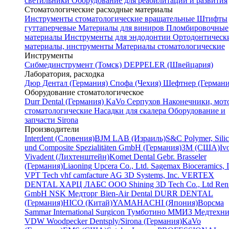
светильники
Оборудование для реабилитации и развития
Стоматологические расходные материалы
Инструменты стоматологические вращательные
Штифты
гуттаперчевые
Материалы для виниров
Пломбировочные
материалы
Инструменты для эндодонтии
Ортодонтическ
материалы, инструменты
Материалы стоматологические
Инструменты
Cибмединструмент (Томск)
DEPPELER (Швейцария)
Лаборатория, расходка
Дюр Дентал (Германия)
Спофа (Чехия)
Шефтнер (Германи
Оборудование стоматологическое
Durr Dental (Германия)
KaVo
Серпухов
Наконечники, мот
стоматологические
Насадки для скалера
Оборудование и
запчасти Sirona
Производители
Interdent (Словения)
BJM LAB (Израиль)
S&C Polymer, Sili
und Composite Spezialitäten GmbH (Германия)
3M (США)
Iv
Vivadent (Лихтенштейн)
Komet Dental Gebr. Brasseler
(Германия)
Liaoning Upcera Co., Ltd.
Sagemax Bioceramics, I
VPT Tech
vhf camfacture AG
3D Systems, Inc.
VERTEX
DENTAL
ХАРЦ ЛАБС ООО
Shining 3D Tech Co., Ltd
Renf
GmbH
NSK
Медторг
Bien-Air Dental
DURR DENTAL
(Германия)
HICO (Китай)
YAMAHACHI (Япония)
Ворсма
Sammar International
Surgicon
Тумботино
ММИЗ
Медтехни
VDW
Woodpecker
Dentsply/Sirona (Германия)
KaVo