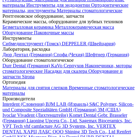
материалы
Инструменты для эндодонтии
Ортодонтические
материалы, инструменты
Материалы стоматологические
Рентгеновское оборудование, запчасти
Керамические массы, оборудование для зубных техников
Безметалловая керамика
Металлокерамическая масса
Оборудование
Паковочные массы
Инструменты
Cибмединструмент (Томск)
DEPPELER (Швейцария)
Лаборатория, расходка
Дюр Дентал (Германия)
Спофа (Чехия)
Шефтнер (Германия)
Оборудование стоматологическое
Durr Dental (Германия)
KaVo
Серпухов
Наконечники, моторы
стоматологические
Насадки для скалера
Оборудование и
запчасти Sirona
Ортопедия
Материалы для снятия слепков
Временные стоматологические
материалы
Производители
Interdent (Словения)
BJM LAB (Израиль)
S&C Polymer, Silicon-
und Composite Spezialitäten GmbH (Германия)
3M (США)
Ivoclar Vivadent (Лихтенштейн)
Komet Dental Gebr. Brasseler
(Германия)
Liaoning Upcera Co., Ltd.
Sagemax Bioceramics, Inc.
VPT Tech
vhf camfacture AG
3D Systems, Inc.
VERTEX
DENTAL
ХАРЦ ЛАБС ООО
Shining 3D Tech Co., Ltd
Renfert