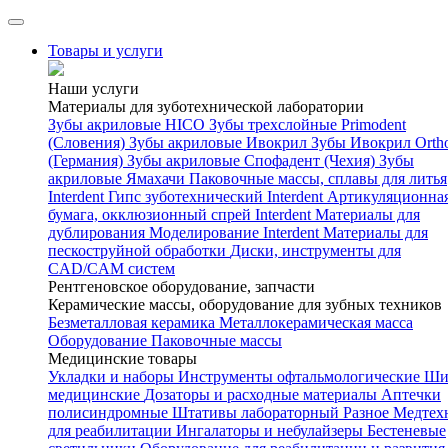
Товары и услуги
Наши услуги
Материалы для зуботехнической лаборатории
Зубы акриловые HICO
Зубы трехслойные Primodent
(Словения)
Зубы акриловые Ивокрил
Зубы Ивокрил Orth
(Германия)
Зубы акриловые Спофадент (Чехия)
Зубы
акриловые Ямахачи
Паковочные массы, сплавы для литья
Interdent
Гипс зуботехнический Interdent
Артикуляционна
бумага, окклюзионный спрей Interdent
Материалы для
дублирования
Моделирование Interdent
Материалы для
пескоструйной обработки
Диски, инструменты для
CAD/CAM систем
Рентгеновское оборудование, запчасти
Керамические массы, оборудование для зубных техников
Безметалловая керамика
Металлокерамическая масса
Оборудование
Паковочные массы
Медицинские товары
Укладки и наборы
Инструменты офтальмологические
Ши
медицинские
Дозаторы и расходные материалы
Аптечки
полисиндромные
Штативы лабораторный
Разное
Медтех
для реабилитации
Ингалаторы и небулайзеры
Бестеневые