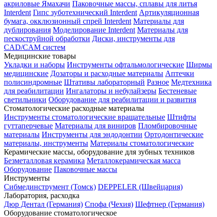
акриловые Ямахачи
Паковочные массы, сплавы для литья
Interdent
Гипс зуботехнический Interdent
Артикуляционная
бумага, окклюзионный спрей Interdent
Материалы для
дублирования
Моделирование Interdent
Материалы для
пескоструйной обработки
Диски, инструменты для
CAD/CAM систем
Медицинские товары
Укладки и наборы
Инструменты офтальмологические
Ширмы
медицинские
Дозаторы и расходные материалы
Аптечки
полисиндромные
Штативы лабораторный
Разное
Медтехника
для реабилитации
Ингалаторы и небулайзеры
Бестеневые
светильники
Оборудование для реабилитации и развития
Стоматологические расходные материалы
Инструменты стоматологические вращательные
Штифты
гуттаперчевые
Материалы для виниров
Пломбировочные
материалы
Инструменты для эндодонтии
Ортодонтические
материалы, инструменты
Материалы стоматологические
Керамические массы, оборудование для зубных техников
Безметалловая керамика
Металлокерамическая масса
Оборудование
Паковочные массы
Инструменты
Cибмединструмент (Томск)
DEPPELER (Швейцария)
Лаборатория, расходка
Дюр Дентал (Германия)
Спофа (Чехия)
Шефтнер (Германия)
Оборудование стоматологическое