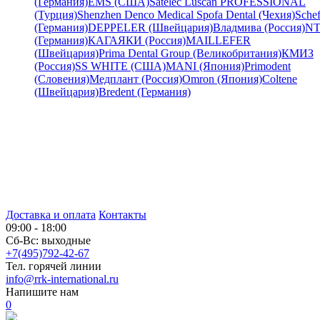
(Германия)
EMS (США)
Satelec
Luscan PROFESSIONAL
(Турция)
Shenzhen Denco Medical
Spofa Dental (Чехия)
Schef
(Германия)
DEPPELER (Швейцария)
Владмива (Россия)
NT
(Германия)
КАГАЯКИ (Россия)
MAILLEFER
(Швейцария)
Prima Dental Group (Великобритания)
КМИЗ
(Россия)
SS WHITE (США)
MANI (Япония)
Primodent
(Словения)
Медплант (Россия)
Omron (Япония)
Coltene
(Швейцария)
Bredent (Германия)
Доставка и оплата
Контакты
09:00 - 18:00
Сб-Вс: выходные
+7(495)792-42-67
Тел. горячей линии
info@rrk-international.ru
Напишите нам
0