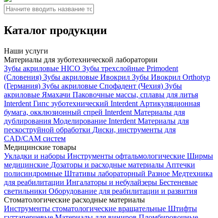
Каталог продукции
Наши услуги
Материалы для зуботехнической лаборатории
Зубы акриловые HICO
Зубы трехслойные Primodent
(Словения)
Зубы акриловые Ивокрил
Зубы Ивокрил Orthotyp
(Германия)
Зубы акриловые Спофадент (Чехия)
Зубы
акриловые Ямахачи
Паковочные массы, сплавы для литья
Interdent
Гипс зуботехнический Interdent
Артикуляционная
бумага, окклюзионный спрей Interdent
Материалы для
дублирования
Моделирование Interdent
Материалы для
пескоструйной обработки
Диски, инструменты для
CAD/CAM систем
Медицинские товары
Укладки и наборы
Инструменты офтальмологические
Ширмы
медицинские
Дозаторы и расходные материалы
Аптечки
полисиндромные
Штативы лабораторный
Разное
Медтехника
для реабилитации
Ингалаторы и небулайзеры
Бестеневые
светильники
Оборудование для реабилитации и развития
Стоматологические расходные материалы
Инструменты стоматологические вращательные
Штифты
гуттаперчевые
Материалы для виниров
Пломбировочные