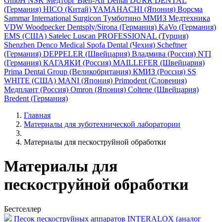
GmbH
NSK
Медторг
Bien-Air Dental
DURR DENTAL
(Германия)
HICO (Китай)
YAMAHACHI (Япония)
Ворсма
Sammar International
Surgicon
Тумботино
ММИЗ
Медтехника
VDW
Woodpecker
Dentsply/Sirona (Германия)
KaVo (Германия)
EMS (США)
Satelec
Luscan PROFESSIONAL (Турция)
Shenzhen Denco Medical
Spofa Dental (Чехия)
Scheftner
(Германия)
DEPPELER (Швейцария)
Владмива (Россия)
NTI
(Германия)
КАГАЯКИ (Россия)
MAILLEFER (Швейцария)
Prima Dental Group (Великобритания)
КМИЗ (Россия)
SS
WHITE (США)
MANI (Япония)
Primodent (Словения)
Медплант (Россия)
Omron (Япония)
Coltene (Швейцария)
Bredent (Германия)
Главная
Материалы для зуботехнической лаборатории
Материалы для пескоструйной обработки
Материалы для
пескоструйной обработки
Бестселлер
Песок пескоструйных аппаратов INTERALOX (аналог