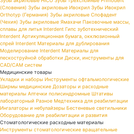
Зубы акриловые HICO
Зубы трехслойные Primodent
(Словения)
Зубы акриловые Ивокрил
Зубы Ивокрил
Orthotyp (Германия)
Зубы акриловые Спофадент
(Чехия)
Зубы акриловые Ямахачи
Паковочные массы,
сплавы для литья Interdent
Гипс зуботехнический
Interdent
Артикуляционная бумага, окклюзионный
спрей Interdent
Материалы для дублирования
Моделирование Interdent
Материалы для
пескоструйной обработки
Диски, инструменты для
CAD/CAM систем
Медицинские товары
Укладки и наборы
Инструменты офтальмологические
Ширмы медицинские
Дозаторы и расходные
материалы
Аптечки полисиндромные
Штативы
лабораторный
Разное
Медтехника для реабилитации
Ингалаторы и небулайзеры
Бестеневые светильники
Оборудование для реабилитации и развития
Стоматологические расходные материалы
Инструменты стоматологические вращательные