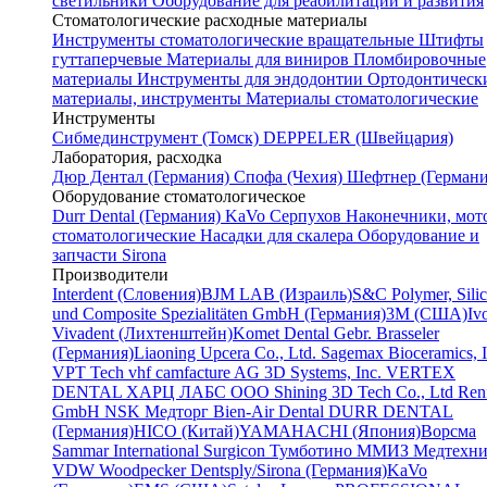
светильники
Оборудование для реабилитации и развития
Стоматологические расходные материалы
Инструменты стоматологические вращательные
Штифты
гуттаперчевые
Материалы для виниров
Пломбировочные
материалы
Инструменты для эндодонтии
Ортодонтическ
материалы, инструменты
Материалы стоматологические
Инструменты
Cибмединструмент (Томск)
DEPPELER (Швейцария)
Лаборатория, расходка
Дюр Дентал (Германия)
Спофа (Чехия)
Шефтнер (Германи
Оборудование стоматологическое
Durr Dental (Германия)
KaVo
Серпухов
Наконечники, мот
стоматологические
Насадки для скалера
Оборудование и
запчасти Sirona
Производители
Interdent (Словения)
BJM LAB (Израиль)
S&C Polymer, Sili
und Composite Spezialitäten GmbH (Германия)
3M (США)
Iv
Vivadent (Лихтенштейн)
Komet Dental Gebr. Brasseler
(Германия)
Liaoning Upcera Co., Ltd.
Sagemax Bioceramics, I
VPT Tech
vhf camfacture AG
3D Systems, Inc.
VERTEX
DENTAL
ХАРЦ ЛАБС ООО
Shining 3D Tech Co., Ltd
Renf
GmbH
NSK
Медторг
Bien-Air Dental
DURR DENTAL
(Германия)
HICO (Китай)
YAMAHACHI (Япония)
Ворсма
Sammar International
Surgicon
Тумботино
ММИЗ
Медтехни
VDW
Woodpecker
Dentsply/Sirona (Германия)
KaVo