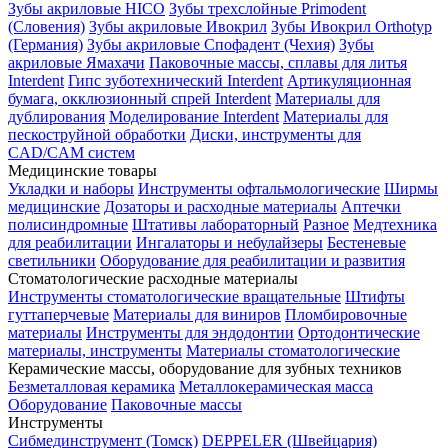
Зубы акриловые HICO
Зубы трехслойные Primodent
(Словения)
Зубы акриловые Ивокрил
Зубы Ивокрил Orthotyp
(Германия)
Зубы акриловые Спофадент (Чехия)
Зубы
акриловые Ямахачи
Паковочные массы, сплавы для литья
Interdent
Гипс зуботехнический Interdent
Артикуляционная
бумага, окклюзионный спрей Interdent
Материалы для
дублирования
Моделирование Interdent
Материалы для
пескоструйной обработки
Диски, инструменты для
CAD/CAM систем
Медицинские товары
Укладки и наборы
Инструменты офтальмологические
Ширмы
медицинские
Дозаторы и расходные материалы
Аптечки
полисиндромные
Штативы лабораторный
Разное
Медтехника
для реабилитации
Ингалаторы и небулайзеры
Бестеневые
светильники
Оборудование для реабилитации и развития
Стоматологические расходные материалы
Инструменты стоматологические вращательные
Штифты
гуттаперчевые
Материалы для виниров
Пломбировочные
материалы
Инструменты для эндодонтии
Ортодонтические
материалы, инструменты
Материалы стоматологические
Керамические массы, оборудование для зубных техников
Безметалловая керамика
Металлокерамическая масса
Оборудование
Паковочные массы
Инструменты
Cибмединструмент (Томск)
DEPPELER (Швейцария)