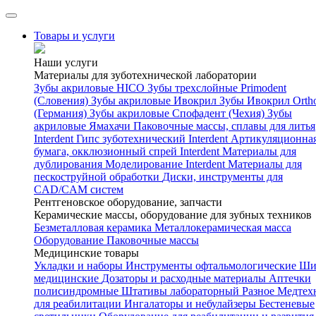
Товары и услуги
Наши услуги
Материалы для зуботехнической лаборатории
Зубы акриловые HICO
Зубы трехслойные Primodent
(Словения)
Зубы акриловые Ивокрил
Зубы Ивокрил Orth
(Германия)
Зубы акриловые Спофадент (Чехия)
Зубы
акриловые Ямахачи
Паковочные массы, сплавы для литья
Interdent
Гипс зуботехнический Interdent
Артикуляционна
бумага, окклюзионный спрей Interdent
Материалы для
дублирования
Моделирование Interdent
Материалы для
пескоструйной обработки
Диски, инструменты для
CAD/CAM систем
Рентгеновское оборудование, запчасти
Керамические массы, оборудование для зубных техников
Безметалловая керамика
Металлокерамическая масса
Оборудование
Паковочные массы
Медицинские товары
Укладки и наборы
Инструменты офтальмологические
Ши
медицинские
Дозаторы и расходные материалы
Аптечки
полисиндромные
Штативы лабораторный
Разное
Медтех
для реабилитации
Ингалаторы и небулайзеры
Бестеневые