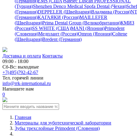
(Германия)
EMS (США)
Satelec
Luscan PROFESSIONAL
(Турция)
Shenzhen Denco Medical
Spofa Dental (Чехия)
Schef
(Германия)
DEPPELER (Швейцария)
Владмива (Россия)
NT
(Германия)
КАГАЯКИ (Россия)
MAILLEFER
(Швейцария)
Prima Dental Group (Великобритания)
КМИЗ
(Россия)
SS WHITE (США)
MANI (Япония)
Primodent
(Словения)
Медплант (Россия)
Omron (Япония)
Coltene
(Швейцария)
Bredent (Германия)
Доставка и оплата
Контакты
09:00 - 18:00
Сб-Вс: выходные
+7(495)792-42-67
Тел. горячей линии
info@rrk-international.ru
Напишите нам
0
Главная
Материалы для зуботехнической лаборатории
Зубы трехслойные Primodent (Словения)