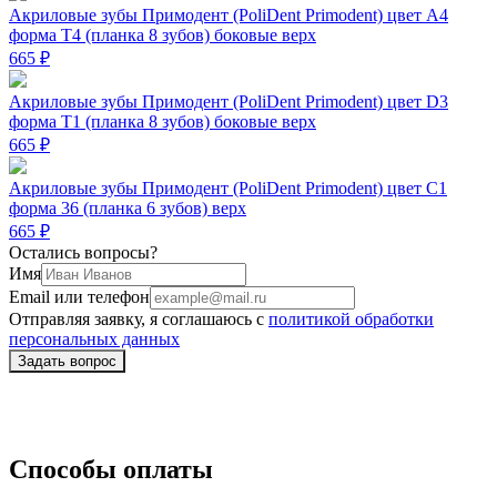
Акриловые зубы Примодент (PoliDent Primodent) цвет A4
форма T4 (планка 8 зубов) боковые верх
665 ₽
Акриловые зубы Примодент (PoliDent Primodent) цвет D3
форма T1 (планка 8 зубов) боковые верх
665 ₽
Акриловые зубы Примодент (PoliDent Primodent) цвет C1
форма 36 (планка 6 зубов) верх
665 ₽
Остались вопросы?
Имя
Email или телефон
Отправляя заявку, я соглашаюсь с
политикой обработки
персональных данных
Способы оплаты