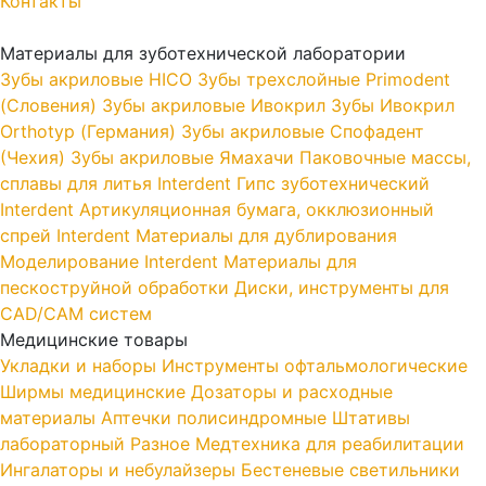
Контакты
Материалы для зуботехнической лаборатории
Зубы акриловые HICO
Зубы трехслойные Primodent
(Словения)
Зубы акриловые Ивокрил
Зубы Ивокрил
Orthotyp (Германия)
Зубы акриловые Спофадент
(Чехия)
Зубы акриловые Ямахачи
Паковочные массы,
сплавы для литья Interdent
Гипс зуботехнический
Interdent
Артикуляционная бумага, окклюзионный
спрей Interdent
Материалы для дублирования
Моделирование Interdent
Материалы для
пескоструйной обработки
Диски, инструменты для
CAD/CAM систем
Медицинские товары
Укладки и наборы
Инструменты офтальмологические
Ширмы медицинские
Дозаторы и расходные
материалы
Аптечки полисиндромные
Штативы
лабораторный
Разное
Медтехника для реабилитации
Ингалаторы и небулайзеры
Бестеневые светильники