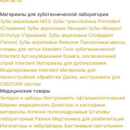
Контакты
Материалы для зуботехнической лаборатории
Зубы акриловые HICO
Зубы трехслойные Primodent
(Словения)
Зубы акриловые Ивокрил
Зубы Ивокрил
Orthotyp (Германия)
Зубы акриловые Спофадент
(Чехия)
Зубы акриловые Ямахачи
Паковочные массы,
сплавы для литья Interdent
Гипс зуботехнический
Interdent
Артикуляционная бумага, окклюзионный
спрей Interdent
Материалы для дублирования
Моделирование Interdent
Материалы для
пескоструйной обработки
Диски, инструменты для
CAD/CAM систем
Медицинские товары
Укладки и наборы
Инструменты офтальмологические
Ширмы медицинские
Дозаторы и расходные
материалы
Аптечки полисиндромные
Штативы
лабораторный
Разное
Медтехника для реабилитации
Ингалаторы и небулайзеры
Бестеневые светильники