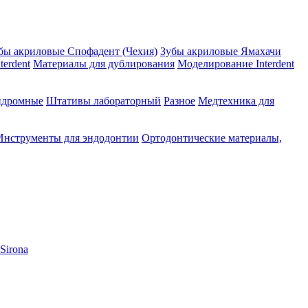
бы акриловые Спофадент (Чехия)
Зубы акриловые Ямахачи
erdent
Материалы для дублирования
Моделирование Interdent
ндромные
Штативы лабораторный
Разное
Медтехника для
Инструменты для эндодонтии
Ортодонтические материалы,
Sirona