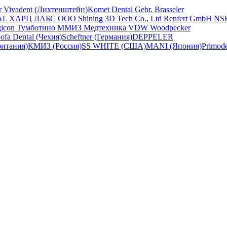
ar Vivadent (Лихтенштейн)
Komet Dental Gebr. Brasseler
AL
ХАРЦ ЛАБС ООО
Shining 3D Tech Co., Ltd
Renfert GmbH
NS
gicon
Тумботино
ММИЗ
Медтехника
VDW
Woodpecker
ofa Dental (Чехия)
Scheftner (Германия)
DEPPELER
ритания)
КМИЗ (Россия)
SS WHITE (США)
MANI (Япония)
Primod