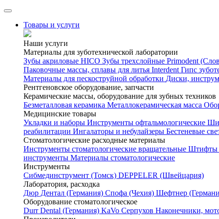
Товары и услуги
Наши услуги
Материалы для зуботехнической лаборатории
Зубы акриловые HICO
Зубы трехслойные Primodent (Сло
Паковочные массы, сплавы для литья Interdent
Гипс зубот
Материалы для пескоструйной обработки
Диски, инстру
Рентгеновское оборудование, запчасти
Керамические массы, оборудование для зубных техников
Безметалловая керамика
Металлокерамическая масса
Обо
Медицинские товары
Укладки и наборы
Инструменты офтальмологические
Ши
реабилитации
Ингалаторы и небулайзеры
Бестеневые св
Стоматологические расходные материалы
Инструменты стоматологические вращательные
Штифты 
инструменты
Материалы стоматологические
Инструменты
Cибмединструмент (Томск)
DEPPELER (Швейцария)
Лаборатория, расходка
Дюр Дентал (Германия)
Спофа (Чехия)
Шефтнер (Германи
Оборудование стоматологическое
Durr Dental (Германия)
KaVo
Серпухов
Наконечники, мот