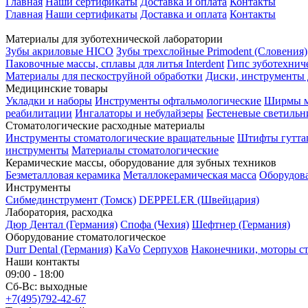
Главная
Наши сертификаты
Доставка и оплата
Контакты
Главная
Наши сертификаты
Доставка и оплата
Контакты
Материалы для зуботехнической лаборатории
Зубы акриловые HICO
Зубы трехслойные Primodent (Словения)
Паковочные массы, сплавы для литья Interdent
Гипс зуботехниче
Материалы для пескоструйной обработки
Диски, инструменты
Медицинские товары
Укладки и наборы
Инструменты офтальмологические
Ширмы м
реабилитации
Ингалаторы и небулайзеры
Бестеневые светильн
Стоматологические расходные материалы
Инструменты стоматологические вращательные
Штифты гутта
инструменты
Материалы стоматологические
Керамические массы, оборудование для зубных техников
Безметалловая керамика
Металлокерамическая масса
Оборудов
Инструменты
Cибмединструмент (Томск)
DEPPELER (Швейцария)
Лаборатория, расходка
Дюр Дентал (Германия)
Спофа (Чехия)
Шефтнер (Германия)
Оборудование стоматологическое
Durr Dental (Германия)
KaVo
Серпухов
Наконечники, моторы с
Наши контакты
09:00 - 18:00
Сб-Вс: выходные
+7(495)792-42-67