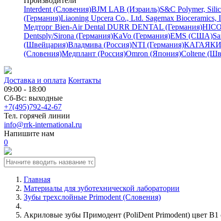
Производители
Interdent (Словения)
BJM LAB (Израиль)
S&C Polymer, Sili
(Германия)
Liaoning Upcera Co., Ltd.
Sagemax Bioceramics, 
Медторг
Bien-Air Dental
DURR DENTAL (Германия)
HICO
Dentsply/Sirona (Германия)
KaVo (Германия)
EMS (США)
Sa
(Швейцария)
Владмива (Россия)
NTI (Германия)
КАГАЯКИ 
(Словения)
Медплант (Россия)
Omron (Япония)
Coltene (Ш
Доставка и оплата
Контакты
09:00 - 18:00
Сб-Вс: выходные
+7(495)792-42-67
Тел. горячей линии
info@rrk-international.ru
Напишите нам
0
Главная
Материалы для зуботехнической лаборатории
Зубы трехслойные Primodent (Словения)
Акриловые зубы Примодент (PoliDent Primodent) цвет B1 