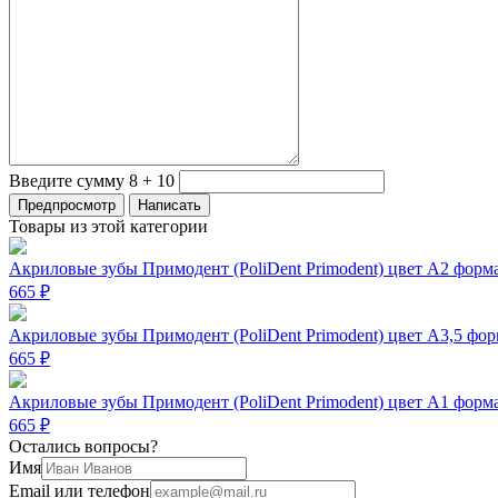
Введите сумму 8 + 10
Товары из этой категории
Акриловые зубы Примодент (PoliDent Primodent) цвет A2 форма 
665 ₽
Акриловые зубы Примодент (PoliDent Primodent) цвет А3,5 форм
665 ₽
Акриловые зубы Примодент (PoliDent Primodent) цвет A1 форма 
665 ₽
Остались вопросы?
Имя
Email или телефон