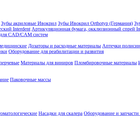
Зубы акриловые Ивокрил
Зубы Ивокрил Orthotyp (Германия)
Зу
ский Interdent
Артикуляционная бумага, окклюзионный спрей Int
 для CAD/CAM систем
едицинские
Дозаторы и расходные материалы
Аптечки полиси
ики
Оборудование для реабилитации и развития
перчевые
Материалы для виниров
Пломбировочные материалы
ание
Паковочные массы
томатологические
Насадки для скалера
Оборудование и запчасти 