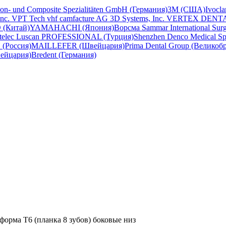
con- und Composite Spezialitäten GmbH (Германия)
3M (США)
Ivocl
Inc.
VPT Tech
vhf camfacture AG
3D Systems, Inc.
VERTEX DENT
 (Китай)
YAMAHACHI (Япония)
Ворсма
Sammar International
Sur
telec
Luscan PROFESSIONAL (Турция)
Shenzhen Denco Medical
Sp
(Россия)
MAILLEFER (Швейцария)
Prima Dental Group (Великоб
вейцария)
Bredent (Германия)
форма T6 (планка 8 зубов) боковые низ