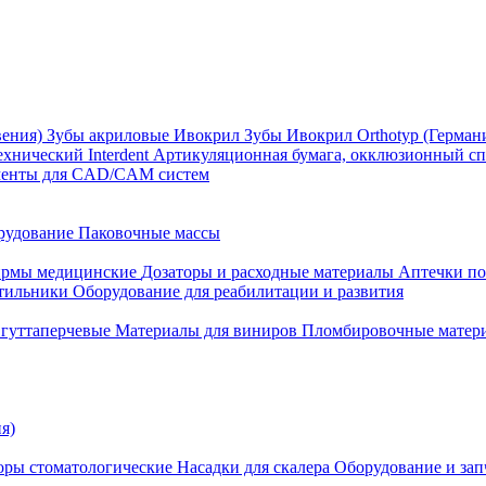
вения)
Зубы акриловые Ивокрил
Зубы Ивокрил Orthotyp (Герман
ехнический Interdent
Артикуляционная бумага, окклюзионный спр
менты для CAD/CAM систем
рудование
Паковочные массы
рмы медицинские
Дозаторы и расходные материалы
Аптечки п
етильники
Оборудование для реабилитации и развития
гуттаперчевые
Материалы для виниров
Пломбировочные матер
я)
оры стоматологические
Насадки для скалера
Оборудование и запч