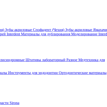
ия)
Зубы акриловые Спофадент (Чехия)
Зубы акриловые Ямахач
ей Interdent
Материалы для дублирования
Моделирование Interd
олисиндромные
Штативы лабораторный
Разное
Медтехника для
иалы
Инструменты для эндодонтии
Ортодонтические материалы
асти Sirona