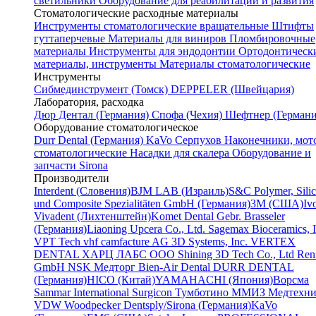
светильники
Оборудование для реабилитации и развития
Стоматологические расходные материалы
Инструменты стоматологические вращательные
Штифты
гуттаперчевые
Материалы для виниров
Пломбировочные
материалы
Инструменты для эндодонтии
Ортодонтическ
материалы, инструменты
Материалы стоматологические
Инструменты
Cибмединструмент (Томск)
DEPPELER (Швейцария)
Лаборатория, расходка
Дюр Дентал (Германия)
Спофа (Чехия)
Шефтнер (Германи
Оборудование стоматологическое
Durr Dental (Германия)
KaVo
Серпухов
Наконечники, мот
стоматологические
Насадки для скалера
Оборудование и
запчасти Sirona
Производители
Interdent (Словения)
BJM LAB (Израиль)
S&C Polymer, Sili
und Composite Spezialitäten GmbH (Германия)
3M (США)
Iv
Vivadent (Лихтенштейн)
Komet Dental Gebr. Brasseler
(Германия)
Liaoning Upcera Co., Ltd.
Sagemax Bioceramics, I
VPT Tech
vhf camfacture AG
3D Systems, Inc.
VERTEX
DENTAL
ХАРЦ ЛАБС ООО
Shining 3D Tech Co., Ltd
Renf
GmbH
NSK
Медторг
Bien-Air Dental
DURR DENTAL
(Германия)
HICO (Китай)
YAMAHACHI (Япония)
Ворсма
Sammar International
Surgicon
Тумботино
ММИЗ
Медтехни
VDW
Woodpecker
Dentsply/Sirona (Германия)
KaVo