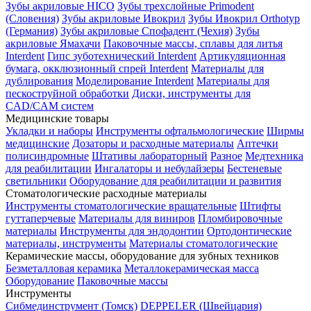
Зубы акриловые HICO
Зубы трехслойные Primodent
(Словения)
Зубы акриловые Ивокрил
Зубы Ивокрил Orthotyp
(Германия)
Зубы акриловые Спофадент (Чехия)
Зубы
акриловые Ямахачи
Паковочные массы, сплавы для литья
Interdent
Гипс зуботехнический Interdent
Артикуляционная
бумага, окклюзионный спрей Interdent
Материалы для
дублирования
Моделирование Interdent
Материалы для
пескоструйной обработки
Диски, инструменты для
CAD/CAM систем
Медицинские товары
Укладки и наборы
Инструменты офтальмологические
Ширмы
медицинские
Дозаторы и расходные материалы
Аптечки
полисиндромные
Штативы лабораторный
Разное
Медтехника
для реабилитации
Ингалаторы и небулайзеры
Бестеневые
светильники
Оборудование для реабилитации и развития
Стоматологические расходные материалы
Инструменты стоматологические вращательные
Штифты
гуттаперчевые
Материалы для виниров
Пломбировочные
материалы
Инструменты для эндодонтии
Ортодонтические
материалы, инструменты
Материалы стоматологические
Керамические массы, оборудование для зубных техников
Безметалловая керамика
Металлокерамическая масса
Оборудование
Паковочные массы
Инструменты
Cибмединструмент (Томск)
DEPPELER (Швейцария)