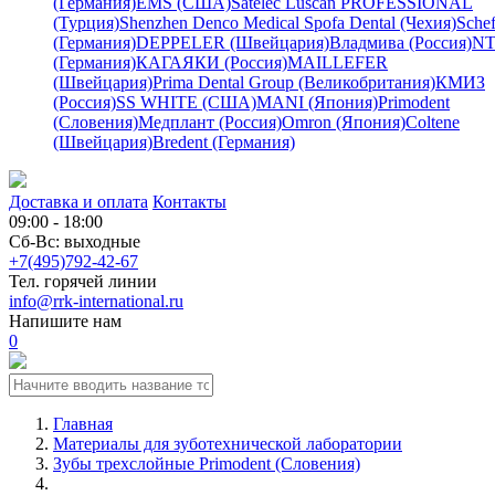
(Германия)
EMS (США)
Satelec
Luscan PROFESSIONAL
(Турция)
Shenzhen Denco Medical
Spofa Dental (Чехия)
Schef
(Германия)
DEPPELER (Швейцария)
Владмива (Россия)
NT
(Германия)
КАГАЯКИ (Россия)
MAILLEFER
(Швейцария)
Prima Dental Group (Великобритания)
КМИЗ
(Россия)
SS WHITE (США)
MANI (Япония)
Primodent
(Словения)
Медплант (Россия)
Omron (Япония)
Coltene
(Швейцария)
Bredent (Германия)
Доставка и оплата
Контакты
09:00 - 18:00
Сб-Вс: выходные
+7(495)792-42-67
Тел. горячей линии
info@rrk-international.ru
Напишите нам
0
Главная
Материалы для зуботехнической лаборатории
Зубы трехслойные Primodent (Словения)