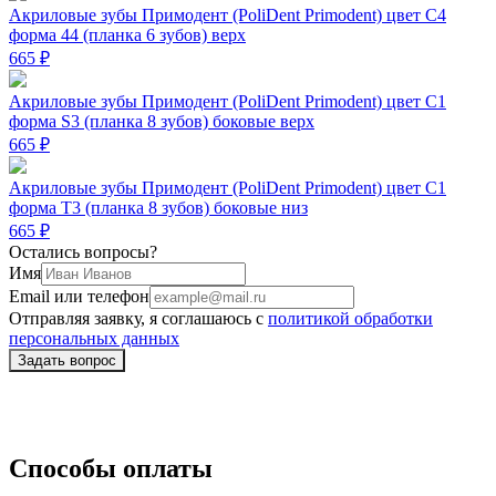
Акриловые зубы Примодент (PoliDent Primodent) цвет C4
форма 44 (планка 6 зубов) верх
665 ₽
Акриловые зубы Примодент (PoliDent Primodent) цвет C1
форма S3 (планка 8 зубов) боковые верх
665 ₽
Акриловые зубы Примодент (PoliDent Primodent) цвет C1
форма T3 (планка 8 зубов) боковые низ
665 ₽
Остались вопросы?
Имя
Email или телефон
Отправляя заявку, я соглашаюсь с
политикой обработки
персональных данных
Способы оплаты