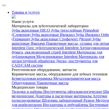
Товары и услуги
Наши услуги
Материалы для зуботехнической лаборатории
Зубы акриловые HICO
Зубы трехслойные Primodent
(Словения)
Зубы акриловые Ивокрил
Зубы Ивокрил Orth
(Германия)
Зубы акриловые Спофадент (Чехия)
Зубы
акриловые Ямахачи
Паковочные массы, сплавы для литья
Interdent
Гипс зуботехнический Interdent
Артикуляционна
бумага, окклюзионный спрей Interdent
Материалы для
дублирования
Моделирование Interdent
Материалы для
пескоструйной обработки
Диски, инструменты для
CAD/CAM систем
Рентгеновское оборудование, запчасти
Керамические массы, оборудование для зубных техников
Безметалловая керамика
Металлокерамическая масса
Оборудование
Паковочные массы
Медицинские товары
Укладки и наборы
Инструменты офтальмологические
Ши
медицинские
Дозаторы и расходные материалы
Аптечки
полисиндромные
Штативы лабораторный
Разное
Медтех
для реабилитации
Ингалаторы и небулайзеры
Бестеневые