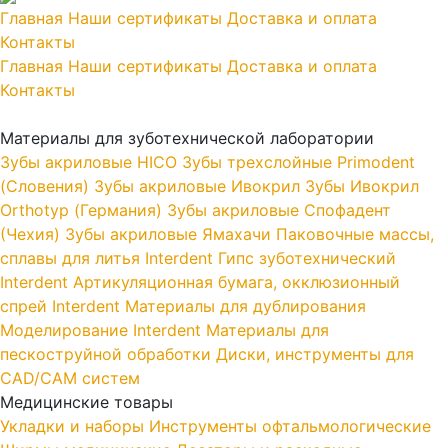
Главная
Наши сертификаты
Доставка и оплата
Контакты
Главная
Наши сертификаты
Доставка и оплата
Контакты
Материалы для зуботехнической лаборатории
Зубы акриловые HICO
Зубы трехслойные Primodent
(Словения)
Зубы акриловые Ивокрил
Зубы Ивокрил
Orthotyp (Германия)
Зубы акриловые Спофадент
(Чехия)
Зубы акриловые Ямахачи
Паковочные массы,
сплавы для литья Interdent
Гипс зуботехнический
Interdent
Артикуляционная бумага, окклюзионный
спрей Interdent
Материалы для дублирования
Моделирование Interdent
Материалы для
пескоструйной обработки
Диски, инструменты для
CAD/CAM систем
Медицинские товары
Укладки и наборы
Инструменты офтальмологические