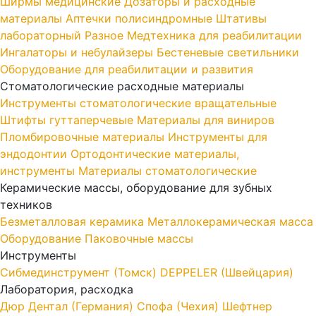
Ширмы медицинские
Дозаторы и расходные
материалы
Аптечки полисиндромные
Штативы
лабораторный
Разное
Медтехника для реабилитации
Ингалаторы и небулайзеры
Бестеневые светильники
Оборудование для реабилитации и развития
Стоматологические расходные материалы
Инструменты стоматологические вращательные
Штифты гуттаперчевые
Материалы для виниров
Пломбировочные материалы
Инструменты для
эндодонтии
Ортодонтические материалы,
инструменты
Материалы стоматологические
Керамические массы, оборудование для зубных
техников
Безметалловая керамика
Металлокерамическая масса
Оборудование
Паковочные массы
Инструменты
Cибмединструмент (Томск)
DEPPELER (Швейцария)
Лаборатория, расходка
Дюр Дентал (Германия)
Спофа (Чехия)
Шефтнер