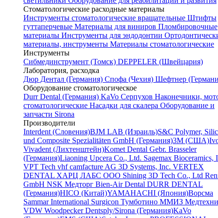
светильники
Оборудование для реабилитации и развития
Стоматологические расходные материалы
Инструменты стоматологические вращательные
Штифты
гуттаперчевые
Материалы для виниров
Пломбировочные
материалы
Инструменты для эндодонтии
Ортодонтическ
материалы, инструменты
Материалы стоматологические
Инструменты
Cибмединструмент (Томск)
DEPPELER (Швейцария)
Лаборатория, расходка
Дюр Дентал (Германия)
Спофа (Чехия)
Шефтнер (Германи
Оборудование стоматологическое
Durr Dental (Германия)
KaVo
Серпухов
Наконечники, мот
стоматологические
Насадки для скалера
Оборудование и
запчасти Sirona
Производители
Interdent (Словения)
BJM LAB (Израиль)
S&C Polymer, Sili
und Composite Spezialitäten GmbH (Германия)
3M (США)
Iv
Vivadent (Лихтенштейн)
Komet Dental Gebr. Brasseler
(Германия)
Liaoning Upcera Co., Ltd.
Sagemax Bioceramics, I
VPT Tech
vhf camfacture AG
3D Systems, Inc.
VERTEX
DENTAL
ХАРЦ ЛАБС ООО
Shining 3D Tech Co., Ltd
Renf
GmbH
NSK
Медторг
Bien-Air Dental
DURR DENTAL
(Германия)
HICO (Китай)
YAMAHACHI (Япония)
Ворсма
Sammar International
Surgicon
Тумботино
ММИЗ
Медтехни
VDW
Woodpecker
Dentsply/Sirona (Германия)
KaVo