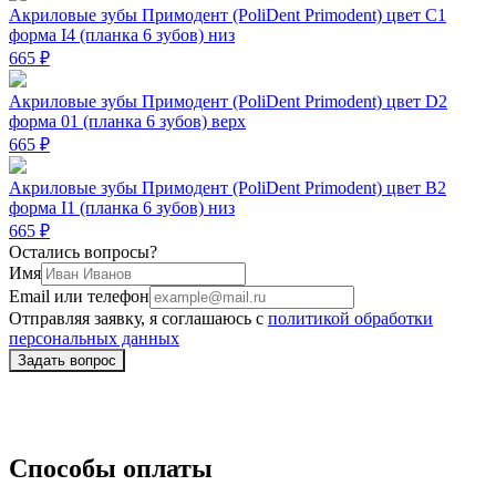
Акриловые зубы Примодент (PoliDent Primodent) цвет C1
форма I4 (планка 6 зубов) низ
665 ₽
Акриловые зубы Примодент (PoliDent Primodent) цвет D2
форма 01 (планка 6 зубов) верх
665 ₽
Акриловые зубы Примодент (PoliDent Primodent) цвет B2
форма I1 (планка 6 зубов) низ
665 ₽
Остались вопросы?
Имя
Email или телефон
Отправляя заявку, я соглашаюсь с
политикой обработки
персональных данных
Способы оплаты