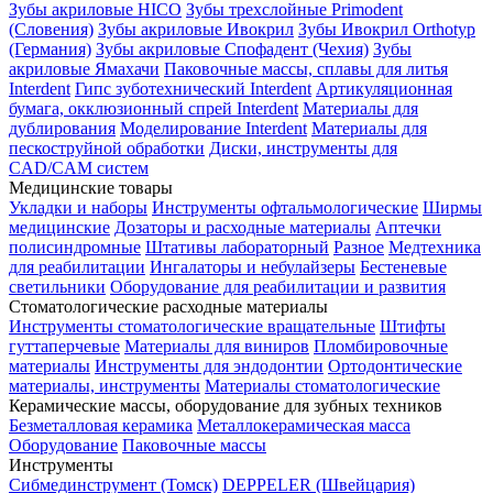
Зубы акриловые HICO
Зубы трехслойные Primodent
(Словения)
Зубы акриловые Ивокрил
Зубы Ивокрил Orthotyp
(Германия)
Зубы акриловые Спофадент (Чехия)
Зубы
акриловые Ямахачи
Паковочные массы, сплавы для литья
Interdent
Гипс зуботехнический Interdent
Артикуляционная
бумага, окклюзионный спрей Interdent
Материалы для
дублирования
Моделирование Interdent
Материалы для
пескоструйной обработки
Диски, инструменты для
CAD/CAM систем
Медицинские товары
Укладки и наборы
Инструменты офтальмологические
Ширмы
медицинские
Дозаторы и расходные материалы
Аптечки
полисиндромные
Штативы лабораторный
Разное
Медтехника
для реабилитации
Ингалаторы и небулайзеры
Бестеневые
светильники
Оборудование для реабилитации и развития
Стоматологические расходные материалы
Инструменты стоматологические вращательные
Штифты
гуттаперчевые
Материалы для виниров
Пломбировочные
материалы
Инструменты для эндодонтии
Ортодонтические
материалы, инструменты
Материалы стоматологические
Керамические массы, оборудование для зубных техников
Безметалловая керамика
Металлокерамическая масса
Оборудование
Паковочные массы
Инструменты
Cибмединструмент (Томск)
DEPPELER (Швейцария)