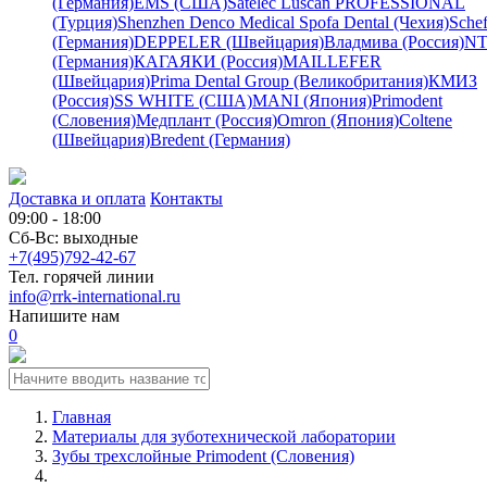
(Германия)
EMS (США)
Satelec
Luscan PROFESSIONAL
(Турция)
Shenzhen Denco Medical
Spofa Dental (Чехия)
Schef
(Германия)
DEPPELER (Швейцария)
Владмива (Россия)
NT
(Германия)
КАГАЯКИ (Россия)
MAILLEFER
(Швейцария)
Prima Dental Group (Великобритания)
КМИЗ
(Россия)
SS WHITE (США)
MANI (Япония)
Primodent
(Словения)
Медплант (Россия)
Omron (Япония)
Coltene
(Швейцария)
Bredent (Германия)
Доставка и оплата
Контакты
09:00 - 18:00
Сб-Вс: выходные
+7(495)792-42-67
Тел. горячей линии
info@rrk-international.ru
Напишите нам
0
Главная
Материалы для зуботехнической лаборатории
Зубы трехслойные Primodent (Словения)