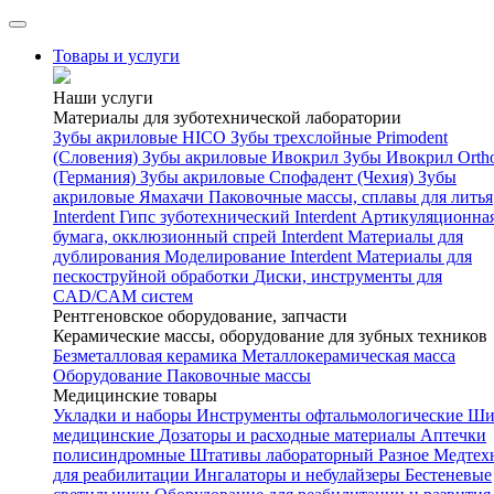
Товары и услуги
Наши услуги
Материалы для зуботехнической лаборатории
Зубы акриловые HICO
Зубы трехслойные Primodent
(Словения)
Зубы акриловые Ивокрил
Зубы Ивокрил Orth
(Германия)
Зубы акриловые Спофадент (Чехия)
Зубы
акриловые Ямахачи
Паковочные массы, сплавы для литья
Interdent
Гипс зуботехнический Interdent
Артикуляционна
бумага, окклюзионный спрей Interdent
Материалы для
дублирования
Моделирование Interdent
Материалы для
пескоструйной обработки
Диски, инструменты для
CAD/CAM систем
Рентгеновское оборудование, запчасти
Керамические массы, оборудование для зубных техников
Безметалловая керамика
Металлокерамическая масса
Оборудование
Паковочные массы
Медицинские товары
Укладки и наборы
Инструменты офтальмологические
Ши
медицинские
Дозаторы и расходные материалы
Аптечки
полисиндромные
Штативы лабораторный
Разное
Медтех
для реабилитации
Ингалаторы и небулайзеры
Бестеневые