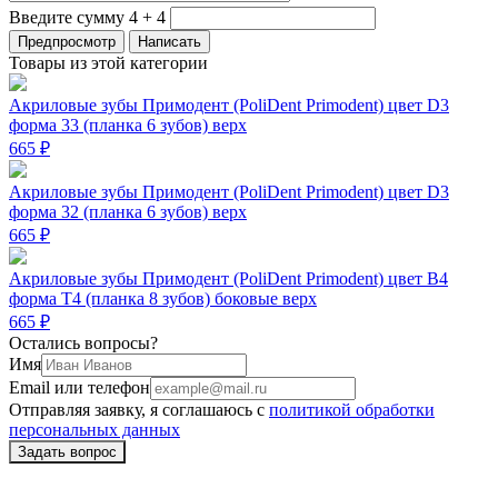
Введите сумму 4 + 4
Товары из этой категории
Акриловые зубы Примодент (PoliDent Primodent) цвет D3
форма 33 (планка 6 зубов) верх
665 ₽
Акриловые зубы Примодент (PoliDent Primodent) цвет D3
форма 32 (планка 6 зубов) верх
665 ₽
Акриловые зубы Примодент (PoliDent Primodent) цвет B4
форма T4 (планка 8 зубов) боковые верх
665 ₽
Остались вопросы?
Имя
Email или телефон
Отправляя заявку, я соглашаюсь с
политикой обработки
персональных данных