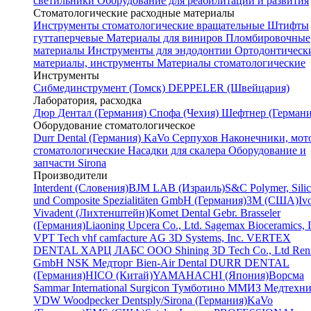
светильники
Оборудование для реабилитации и развития
Стоматологические расходные материалы
Инструменты стоматологические вращательные
Штифты
гуттаперчевые
Материалы для виниров
Пломбировочные
материалы
Инструменты для эндодонтии
Ортодонтическ
материалы, инструменты
Материалы стоматологические
Инструменты
Cибмединструмент (Томск)
DEPPELER (Швейцария)
Лаборатория, расходка
Дюр Дентал (Германия)
Спофа (Чехия)
Шефтнер (Германи
Оборудование стоматологическое
Durr Dental (Германия)
KaVo
Серпухов
Наконечники, мот
стоматологические
Насадки для скалера
Оборудование и
запчасти Sirona
Производители
Interdent (Словения)
BJM LAB (Израиль)
S&C Polymer, Sili
und Composite Spezialitäten GmbH (Германия)
3M (США)
Iv
Vivadent (Лихтенштейн)
Komet Dental Gebr. Brasseler
(Германия)
Liaoning Upcera Co., Ltd.
Sagemax Bioceramics, I
VPT Tech
vhf camfacture AG
3D Systems, Inc.
VERTEX
DENTAL
ХАРЦ ЛАБС ООО
Shining 3D Tech Co., Ltd
Renf
GmbH
NSK
Медторг
Bien-Air Dental
DURR DENTAL
(Германия)
HICO (Китай)
YAMAHACHI (Япония)
Ворсма
Sammar International
Surgicon
Тумботино
ММИЗ
Медтехни
VDW
Woodpecker
Dentsply/Sirona (Германия)
KaVo