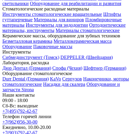
светильники
Оборудование для реабилитации и развития
Стоматологические расходные материалы
Инструменты стоматологические вращательные
Штифты
гуттаперчевые
Материалы для виниров
Пломбировочные
материалы
Инструменты для эндодонтии
Ортодонтические
материалы, инструменты
Материалы стоматологические
Керамические массы, оборудование для зубных техников
Безметалловая керамика
Металлокерамическая масса
Оборудование
Паковочные массы
Инструменты
Cибмединструмент (Томск)
DEPPELER (Швейцария)
Лаборатория, расходка
Дюр Дентал (Германия)
Спофа (Чехия)
Шефтнер (Германия)
Оборудование стоматологическое
Durr Dental (Германия)
KaVo
Серпухов
Наконечники, моторы
стоматологические
Насадки для скалера
Оборудование и
запчасти Sirona
Наши контакты
09:00 - 18:00
Сб-Вс: выходные
+7(495)792-42-67
Телефон горячей линии
+7(962)956-30-00
Ежедневно, 10.00-20.00
+7(903)792-42-67