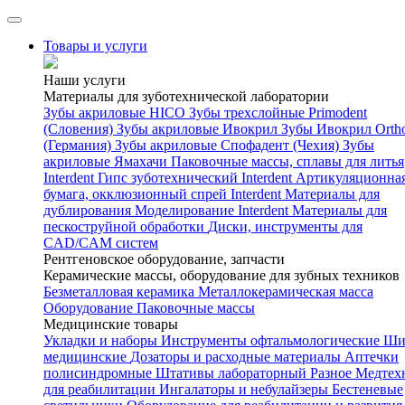
Товары и услуги
Наши услуги
Материалы для зуботехнической лаборатории
Зубы акриловые HICO
Зубы трехслойные Primodent
(Словения)
Зубы акриловые Ивокрил
Зубы Ивокрил Orth
(Германия)
Зубы акриловые Спофадент (Чехия)
Зубы
акриловые Ямахачи
Паковочные массы, сплавы для литья
Interdent
Гипс зуботехнический Interdent
Артикуляционна
бумага, окклюзионный спрей Interdent
Материалы для
дублирования
Моделирование Interdent
Материалы для
пескоструйной обработки
Диски, инструменты для
CAD/CAM систем
Рентгеновское оборудование, запчасти
Керамические массы, оборудование для зубных техников
Безметалловая керамика
Металлокерамическая масса
Оборудование
Паковочные массы
Медицинские товары
Укладки и наборы
Инструменты офтальмологические
Ши
медицинские
Дозаторы и расходные материалы
Аптечки
полисиндромные
Штативы лабораторный
Разное
Медтех
для реабилитации
Ингалаторы и небулайзеры
Бестеневые