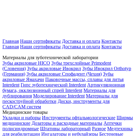
Главная
Наши сертификаты
Доставка и оплата
Контакты
Главная
Наши сертификаты
Доставка и оплата
Контакты
Материалы для зуботехнической лаборатории
Зубы акриловые HICO
Зубы трехслойные Primodent
(Словения)
Зубы акриловые Ивокрил
Зубы Ивокрил Orthotyp
(Германия)
Зубы акриловые Спофадент (Чехия)
Зубы
акриловые Ямахачи
Паковочные массы, сплавы для литья
Interdent
Гипс зуботехнический Interdent
Артикуляционная
бумага, окклюзионный спрей Interdent
Материалы для
дублирования
Моделирование Interdent
Материалы для
пескоструйной обработки
Диски, инструменты для
CAD/CAM систем
Медицинские товары
Укладки и наборы
Инструменты офтальмологические
Ширмы
медицинские
Дозаторы и расходные материалы
Аптечки
полисиндромные
Штативы лабораторный
Разное
Медтехника
для реабилитации
Ингалаторы и небулайзеры
Бестеневые