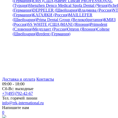
(Германия)
EMS (США)
Satelec
Luscan PROFESSIONAL
(Турция)
Shenzhen Denco Medical
Spofa Dental (Чехия)
Schef
(Германия)
DEPPELER (Швейцария)
Владмива (Россия)
NT
(Германия)
КАГАЯКИ (Россия)
MAILLEFER
(Швейцария)
Prima Dental Group (Великобритания)
КМИЗ
(Россия)
SS WHITE (США)
MANI (Япония)
Primodent
(Словения)
Медплант (Россия)
Omron (Япония)
Coltene
(Швейцария)
Bredent (Германия)
Доставка и оплата
Контакты
09:00 - 18:00
Сб-Вс: выходные
+7(495)792-42-67
Тел. горячей линии
info@rrk-international.ru
Напишите нам
0