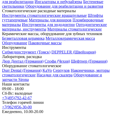
для реабилитации
Ингалаторы и небулайзеры
Бестеневые
светильники
Оборудование для реабилитации и развития
Стоматологические расходные материалы
Инструменты стоматологические вращательные
Штифты
гуттаперчевые
Материалы для виниров
Пломбировочные
материалы
Инструменты для эндодонтии
Ортодонтические
материалы, инструменты
Материалы стоматологические
Керамические массы, оборудование для зубных техников
Безметалловая керамика
Металлокерамическая масса
Оборудование
Паковочные массы
Инструменты
Cибмединструмент (Томск)
DEPPELER (Швейцария)
Лаборатория, расходка
Дюр Дентал (Германия)
Спофа (Чехия)
Шефтнер (Германия)
Оборудование стоматологическое
Durr Dental (Германия)
KaVo
Серпухов
Наконечники, моторы
стоматологические
Насадки для скалера
Оборудование и
запчасти Sirona
Наши контакты
09:00 - 18:00
Сб-Вс: выходные
+7(495)792-42-67
Телефон горячей линии
+7(962)956-30-00
Ежедневно, 10.00-20.00