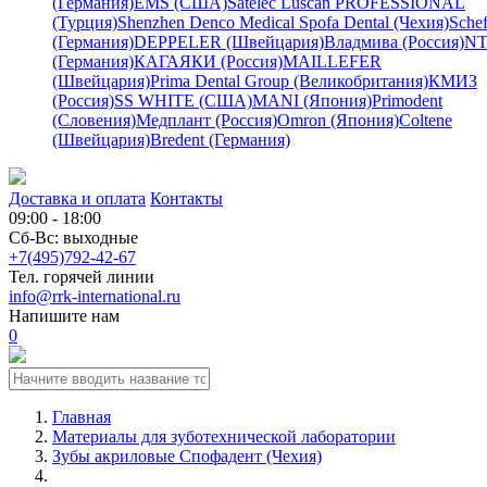
(Германия)
EMS (США)
Satelec
Luscan PROFESSIONAL
(Турция)
Shenzhen Denco Medical
Spofa Dental (Чехия)
Schef
(Германия)
DEPPELER (Швейцария)
Владмива (Россия)
NT
(Германия)
КАГАЯКИ (Россия)
MAILLEFER
(Швейцария)
Prima Dental Group (Великобритания)
КМИЗ
(Россия)
SS WHITE (США)
MANI (Япония)
Primodent
(Словения)
Медплант (Россия)
Omron (Япония)
Coltene
(Швейцария)
Bredent (Германия)
Доставка и оплата
Контакты
09:00 - 18:00
Сб-Вс: выходные
+7(495)792-42-67
Тел. горячей линии
info@rrk-international.ru
Напишите нам
0
Главная
Материалы для зуботехнической лаборатории
Зубы акриловые Спофадент (Чехия)