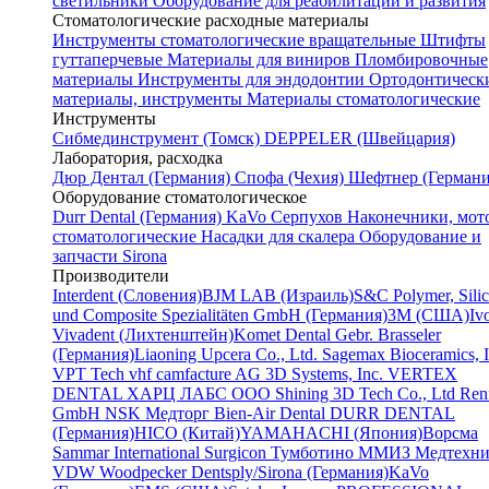
светильники
Оборудование для реабилитации и развития
Стоматологические расходные материалы
Инструменты стоматологические вращательные
Штифты
гуттаперчевые
Материалы для виниров
Пломбировочные
материалы
Инструменты для эндодонтии
Ортодонтическ
материалы, инструменты
Материалы стоматологические
Инструменты
Cибмединструмент (Томск)
DEPPELER (Швейцария)
Лаборатория, расходка
Дюр Дентал (Германия)
Спофа (Чехия)
Шефтнер (Германи
Оборудование стоматологическое
Durr Dental (Германия)
KaVo
Серпухов
Наконечники, мот
стоматологические
Насадки для скалера
Оборудование и
запчасти Sirona
Производители
Interdent (Словения)
BJM LAB (Израиль)
S&C Polymer, Sili
und Composite Spezialitäten GmbH (Германия)
3M (США)
Iv
Vivadent (Лихтенштейн)
Komet Dental Gebr. Brasseler
(Германия)
Liaoning Upcera Co., Ltd.
Sagemax Bioceramics, I
VPT Tech
vhf camfacture AG
3D Systems, Inc.
VERTEX
DENTAL
ХАРЦ ЛАБС ООО
Shining 3D Tech Co., Ltd
Renf
GmbH
NSK
Медторг
Bien-Air Dental
DURR DENTAL
(Германия)
HICO (Китай)
YAMAHACHI (Япония)
Ворсма
Sammar International
Surgicon
Тумботино
ММИЗ
Медтехни
VDW
Woodpecker
Dentsply/Sirona (Германия)
KaVo