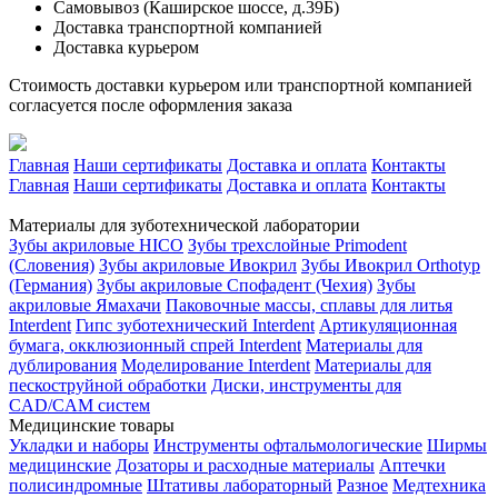
Самовывоз (Каширское шоссе, д.39Б)
Доставка транспортной компанией
Доставка курьером
Стоимость доставки курьером или транспортной компанией
согласуется после оформления заказа
Главная
Наши сертификаты
Доставка и оплата
Контакты
Главная
Наши сертификаты
Доставка и оплата
Контакты
Материалы для зуботехнической лаборатории
Зубы акриловые HICO
Зубы трехслойные Primodent
(Словения)
Зубы акриловые Ивокрил
Зубы Ивокрил Orthotyp
(Германия)
Зубы акриловые Спофадент (Чехия)
Зубы
акриловые Ямахачи
Паковочные массы, сплавы для литья
Interdent
Гипс зуботехнический Interdent
Артикуляционная
бумага, окклюзионный спрей Interdent
Материалы для
дублирования
Моделирование Interdent
Материалы для
пескоструйной обработки
Диски, инструменты для
CAD/CAM систем
Медицинские товары
Укладки и наборы
Инструменты офтальмологические
Ширмы
медицинские
Дозаторы и расходные материалы
Аптечки
полисиндромные
Штативы лабораторный
Разное
Медтехника