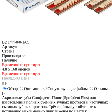
B2 1/44-0/0-1/65
Артикул
Страна
Производитель
Наличие
Временно отсутствует
4.8
5
168 оценок
Временно отсутствует
Последняя цена
0 ₽
Обзор
Описание
Сопутствующие файлы
Отзывы
(
)
Акриловые зубы Спофадент Плюс (Spofadent Plus) для
изготовления полных съемных зубных протезов и частичных
съемных зубных протезов. Трёхслойные,устойчивые к
истиранию,максимально приближены по цвету к