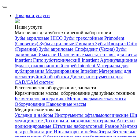
Товары и услуги
Наши услуги
Материалы для зуботехнической лаборатории
Зубы акриловые HICO
Зубы трехслойные Primodent
(Словения)
Зубы акриловые Ивокрил
Зубы Ивокрил Orth
(Германия)
Зубы акриловые Спофадент (Чехия)
Зубы
акриловые Ямахачи
Паковочные массы, сплавы для литья
Interdent
Гипс зуботехнический Interdent
Артикуляционна
бумага, окклюзионный спрей Interdent
Материалы для
дублирования
Моделирование Interdent
Материалы для
пескоструйной обработки
Диски, инструменты для
CAD/CAM систем
Рентгеновское оборудование, запчасти
Керамические массы, оборудование для зубных техников
Безметалловая керамика
Металлокерамическая масса
Оборудование
Паковочные массы
Медицинские товары
Укладки и наборы
Инструменты офтальмологические
Ши
медицинские
Дозаторы и расходные материалы
Аптечки
полисиндромные
Штативы лабораторный
Разное
Медтех
для реабилитации
Ингалаторы и небулайзеры
Бестеневые