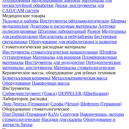
дублирования
Моделирование Interdent
Материалы для
пескоструйной обработки
Диски, инструменты для
CAD/CAM систем
Медицинские товары
Укладки и наборы
Инструменты офтальмологические
Ширмы
медицинские
Дозаторы и расходные материалы
Аптечки
полисиндромные
Штативы лабораторный
Разное
Медтехника
для реабилитации
Ингалаторы и небулайзеры
Бестеневые
светильники
Оборудование для реабилитации и развития
Стоматологические расходные материалы
Инструменты стоматологические вращательные
Штифты
гуттаперчевые
Материалы для виниров
Пломбировочные
материалы
Инструменты для эндодонтии
Ортодонтические
материалы, инструменты
Материалы стоматологические
Керамические массы, оборудование для зубных техников
Безметалловая керамика
Металлокерамическая масса
Оборудование
Паковочные массы
Инструменты
Cибмединструмент (Томск)
DEPPELER (Швейцария)
Лаборатория, расходка
Дюр Дентал (Германия)
Спофа (Чехия)
Шефтнер (Германия)
Оборудование стоматологическое
Durr Dental (Германия)
KaVo
Серпухов
Наконечники, моторы
стоматологические
Насадки для скалера
Оборудование и
запчасти Sirona