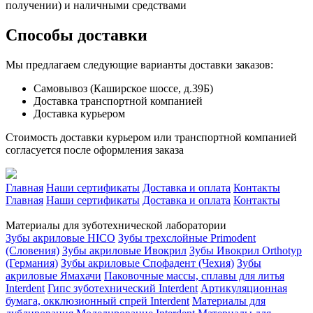
получении) и наличными средствами
Способы доставки
Мы предлагаем следующие варианты доставки заказов:
Самовывоз (Каширское шоссе, д.39Б)
Доставка транспортной компанией
Доставка курьером
Стоимость доставки курьером или транспортной компанией
согласуется после оформления заказа
Главная
Наши сертификаты
Доставка и оплата
Контакты
Главная
Наши сертификаты
Доставка и оплата
Контакты
Материалы для зуботехнической лаборатории
Зубы акриловые HICO
Зубы трехслойные Primodent
(Словения)
Зубы акриловые Ивокрил
Зубы Ивокрил Orthotyp
(Германия)
Зубы акриловые Спофадент (Чехия)
Зубы
акриловые Ямахачи
Паковочные массы, сплавы для литья
Interdent
Гипс зуботехнический Interdent
Артикуляционная
бумага, окклюзионный спрей Interdent
Материалы для