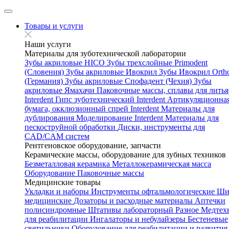
Товары и услуги
Наши услуги
Материалы для зуботехнической лаборатории
Зубы акриловые HICO
Зубы трехслойные Primodent
(Словения)
Зубы акриловые Ивокрил
Зубы Ивокрил Orth
(Германия)
Зубы акриловые Спофадент (Чехия)
Зубы
акриловые Ямахачи
Паковочные массы, сплавы для литья
Interdent
Гипс зуботехнический Interdent
Артикуляционна
бумага, окклюзионный спрей Interdent
Материалы для
дублирования
Моделирование Interdent
Материалы для
пескоструйной обработки
Диски, инструменты для
CAD/CAM систем
Рентгеновское оборудование, запчасти
Керамические массы, оборудование для зубных техников
Безметалловая керамика
Металлокерамическая масса
Оборудование
Паковочные массы
Медицинские товары
Укладки и наборы
Инструменты офтальмологические
Ши
медицинские
Дозаторы и расходные материалы
Аптечки
полисиндромные
Штативы лабораторный
Разное
Медтех
для реабилитации
Ингалаторы и небулайзеры
Бестеневые
светильники
Оборудование для реабилитации и развития