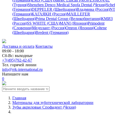
(Германия)
EMS (США)
Satelec
Luscan PROFESSIONAL
(Турция)
Shenzhen Denco Medical
Spofa Dental (Чехия)
Schef
(Германия)
DEPPELER (Швейцария)
Владмива (Россия)
NT
(Германия)
КАГАЯКИ (Россия)
MAILLEFER
(Швейцария)
Prima Dental Group (Великобритания)
КМИЗ
(Россия)
SS WHITE (США)
MANI (Япония)
Primodent
(Словения)
Медплант (Россия)
Omron (Япония)
Coltene
(Швейцария)
Bredent (Германия)
Доставка и оплата
Контакты
09:00 - 18:00
Сб-Вс: выходные
+7(495)792-42-67
Тел. горячей линии
info@rrk-international.ru
Напишите нам
0
Главная
Материалы для зуботехнической лаборатории
Зубы акриловые Спофадент (Чехия)