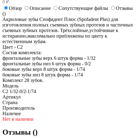
0 ₽
Обзор
Описание
Сопутствующие файлы
Отзывы
(
)
Акриловые зубы Спофадент Плюс (Spofadent Plus) для
изготовления полных съемных зубных протезов и частичных
съемных зубных протезов. Трёхслойные,устойчивые к
истиранию,максимально приближены по цвету к
естественным зубам.
Цвет - C2
Состав комплекта:
фронтальные зубы верх 6 штук форма - 1/32
фронтальные зубы низ 6 штук форма - 0/2
боковые зубы верх 8 штук форма - 1/74
боковые зубы низ 8 штук форма - 1/74
Комплект 28 зубов.
Модель
C2 1/32-0/2-1/74
Артикул
Страна
Производитель
Наличие
Нет в наличии
Отзывы (
)