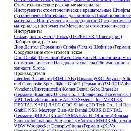
Стоматологические расходные материалы
Инструменты стоматологические вращательные
Штифты
гуттаперчевые
Материалы для виниров
Пломбировочные
материалы
Инструменты для эндодонтии
Ортодонтическ
материалы, инструменты
Материалы стоматологические
Инструменты
Cибмединструмент (Томск)
DEPPELER (Швейцария)
Лаборатория, расходка
Дюр Дентал (Германия)
Спофа (Чехия)
Шефтнер (Германи
Оборудование стоматологическое
Durr Dental (Германия)
KaVo
Серпухов
Наконечники, мот
стоматологические
Насадки для скалера
Оборудование и
запчасти Sirona
Производители
Interdent (Словения)
BJM LAB (Израиль)
S&C Polymer, Sili
und Composite Spezialitäten GmbH (Германия)
3M (США)
Iv
Vivadent (Лихтенштейн)
Komet Dental Gebr. Brasseler
(Германия)
Liaoning Upcera Co., Ltd.
Sagemax Bioceramics, I
VPT Tech
vhf camfacture AG
3D Systems, Inc.
VERTEX
DENTAL
ХАРЦ ЛАБС ООО
Shining 3D Tech Co., Ltd
Renf
GmbH
NSK
Медторг
Bien-Air Dental
DURR DENTAL
(Германия)
HICO (Китай)
YAMAHACHI (Япония)
Ворсма
Sammar International
Surgicon
Тумботино
ММИЗ
Медтехни
VDW
Woodpecker
Dentsply/Sirona (Германия)
KaVo