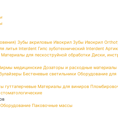
ы
ы
овения)
Зубы акриловые Ивокрил
Зубы Ивокрил Orthot
я литья Interdent
Гипс зуботехнический Interdent
Артик
Материалы для пескоструйной обработки
Диски, инс
ирмы медицинские
Дозаторы и расходные материалы
ебулайзеры
Бестеневые светильники
Оборудование для 
ы гуттаперчевые
Материалы для виниров
Пломбирово
 стоматологические
ов
Оборудование
Паковочные массы