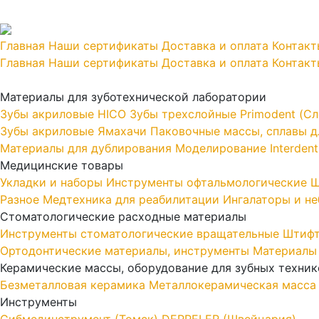
Главная
Наши сертификаты
Доставка и оплата
Контакт
Главная
Наши сертификаты
Доставка и оплата
Контакт
Материалы для зуботехнической лаборатории
Зубы акриловые HICO
Зубы трехслойные Primodent (Сл
Зубы акриловые Ямахачи
Паковочные массы, сплавы дл
Материалы для дублирования
Моделирование Interdent
Медицинские товары
Укладки и наборы
Инструменты офтальмологические
Ш
Разное
Медтехника для реабилитации
Ингалаторы и н
Стоматологические расходные материалы
Инструменты стоматологические вращательные
Штифт
Ортодонтические материалы, инструменты
Материалы
Керамические массы, оборудование для зубных техник
Безметалловая керамика
Металлокерамическая масса
Инструменты
Cибмединструмент (Томск)
DEPPELER (Швейцария)