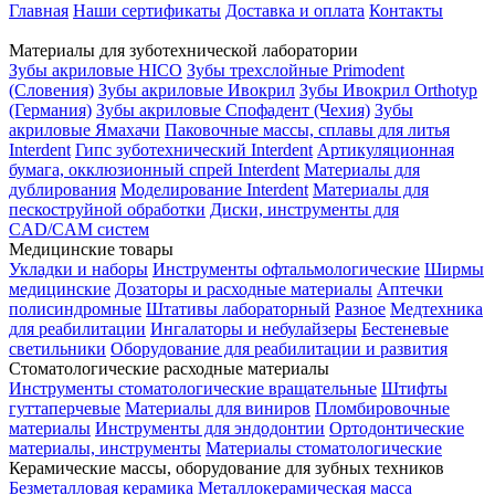
Главная
Наши сертификаты
Доставка и оплата
Контакты
Материалы для зуботехнической лаборатории
Зубы акриловые HICO
Зубы трехслойные Primodent
(Словения)
Зубы акриловые Ивокрил
Зубы Ивокрил Orthotyp
(Германия)
Зубы акриловые Спофадент (Чехия)
Зубы
акриловые Ямахачи
Паковочные массы, сплавы для литья
Interdent
Гипс зуботехнический Interdent
Артикуляционная
бумага, окклюзионный спрей Interdent
Материалы для
дублирования
Моделирование Interdent
Материалы для
пескоструйной обработки
Диски, инструменты для
CAD/CAM систем
Медицинские товары
Укладки и наборы
Инструменты офтальмологические
Ширмы
медицинские
Дозаторы и расходные материалы
Аптечки
полисиндромные
Штативы лабораторный
Разное
Медтехника
для реабилитации
Ингалаторы и небулайзеры
Бестеневые
светильники
Оборудование для реабилитации и развития
Стоматологические расходные материалы
Инструменты стоматологические вращательные
Штифты
гуттаперчевые
Материалы для виниров
Пломбировочные
материалы
Инструменты для эндодонтии
Ортодонтические
материалы, инструменты
Материалы стоматологические
Керамические массы, оборудование для зубных техников
Безметалловая керамика
Металлокерамическая масса