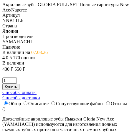
Акриловые зубы GLORIA FULL SET Полные гарнитуры New
Ace/Naperce
Артикул
NNB1TL6
Страна
Япония
Производитель
YAMAHACHI
Наличие
В наличии на
07.08.26
4.0
5
170 оценок
В наличии
430
₽
550 ₽
Купить
Способы оплаты
Способы доставки
Обзор
Описание
Сопутствующие файлы
Отзывы
(
)
Двухслойные акриловые зубы Ямахачи Gloria New Ace
(YAMAHACHI) используются для изготовления полных
съемных зубных протезов и частичных съемных зубных