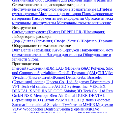
светильники
Оборудование для реабилитации и развития
Стоматологические расходные материалы
Инструменты стоматологические вращательные
Штифты
гуттаперчевые
Материалы для виниров
Пломбировочные
материалы
Инструменты для эндодонтии
Ортодонтическ
материалы, инструменты
Материалы стоматологические
Инструменты
Cибмединструмент (Томск)
DEPPELER (Швейцария)
Лаборатория, расходка
Дюр Дентал (Германия)
Спофа (Чехия)
Шефтнер (Германи
Оборудование стоматологическое
Durr Dental (Германия)
KaVo
Серпухов
Наконечники, мот
стоматологические
Насадки для скалера
Оборудование и
запчасти Sirona
Производители
Interdent (Словения)
BJM LAB (Израиль)
S&C Polymer, Sili
und Composite Spezialitäten GmbH (Германия)
3M (США)
Iv
Vivadent (Лихтенштейн)
Komet Dental Gebr. Brasseler
(Германия)
Liaoning Upcera Co., Ltd.
Sagemax Bioceramics, I
VPT Tech
vhf camfacture AG
3D Systems, Inc.
VERTEX
DENTAL
ХАРЦ ЛАБС ООО
Shining 3D Tech Co., Ltd
Renf
GmbH
NSK
Медторг
Bien-Air Dental
DURR DENTAL
(Германия)
HICO (Китай)
YAMAHACHI (Япония)
Ворсма
Sammar International
Surgicon
Тумботино
ММИЗ
Медтехни
VDW
Woodpecker
Dentsply/Sirona (Германия)
KaVo