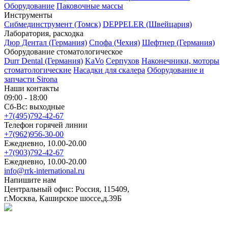
Оборудование
Паковочные массы
Инструменты
Cибмединструмент (Томск)
DEPPELER (Швейцария)
Лаборатория, расходка
Дюр Дентал (Германия)
Спофа (Чехия)
Шефтнер (Германия)
Оборудование стоматологическое
Durr Dental (Германия)
KaVo
Серпухов
Наконечники, моторы
стоматологические
Насадки для скалера
Оборудование и
запчасти Sirona
Наши контакты
09:00 - 18:00
Сб-Вс: выходные
+7(495)792-42-67
Телефон горячей линии
+7(962)956-30-00
Ежедневно, 10.00-20.00
+7(903)792-42-67
Ежедневно, 10.00-20.00
info@rrk-international.ru
Напишите нам
Центральный офис: Россия, 115409,
г.Москва, Каширское шоссе,д.39Б
Политика в отношении обработки персональных данных