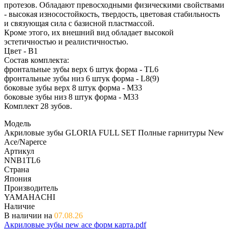
протезов. Обладают превосходными физическими свойствами
- высокая износостойкость, твердость, цветовая стабильность
и связующая сила с базисной пластмассой.
Кроме этого, их внешний вид обладает высокой
эстетичностью и реалистичностью.
Цвет - B1
Состав комплекта:
фронтальные зубы верх 6 штук форма - TL6
фронтальные зубы низ 6 штук форма - L8(9)
боковые зубы верх 8 штук форма - M33
боковые зубы низ 8 штук форма - M33
Комплект 28 зубов.
Модель
Акриловые зубы GLORIA FULL SET Полные гарнитуры New
Ace/Naperce
Артикул
NNB1TL6
Страна
Япония
Производитель
YAMAHACHI
Наличие
В наличии на
07.08.26
Акриловые зубы new ace форм карта.pdf