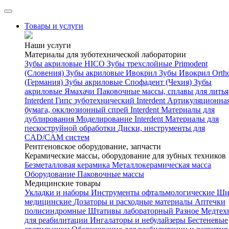
Товары и услуги
Наши услуги
Материалы для зуботехнической лаборатории
Зубы акриловые HICO
Зубы трехслойные Primodent
(Словения)
Зубы акриловые Ивокрил
Зубы Ивокрил Orth
(Германия)
Зубы акриловые Спофадент (Чехия)
Зубы
акриловые Ямахачи
Паковочные массы, сплавы для литья
Interdent
Гипс зуботехнический Interdent
Артикуляционна
бумага, окклюзионный спрей Interdent
Материалы для
дублирования
Моделирование Interdent
Материалы для
пескоструйной обработки
Диски, инструменты для
CAD/CAM систем
Рентгеновское оборудование, запчасти
Керамические массы, оборудование для зубных техников
Безметалловая керамика
Металлокерамическая масса
Оборудование
Паковочные массы
Медицинские товары
Укладки и наборы
Инструменты офтальмологические
Ши
медицинские
Дозаторы и расходные материалы
Аптечки
полисиндромные
Штативы лабораторный
Разное
Медтех
для реабилитации
Ингалаторы и небулайзеры
Бестеневые