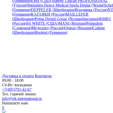
(Германия)
EMS (США)
Satelec
Luscan PROFESSIONAL
(Турция)
Shenzhen Denco Medical
Spofa Dental (Чехия)
Schef
(Германия)
DEPPELER (Швейцария)
Владмива (Россия)
NT
(Германия)
КАГАЯКИ (Россия)
MAILLEFER
(Швейцария)
Prima Dental Group (Великобритания)
КМИЗ
(Россия)
SS WHITE (США)
MANI (Япония)
Primodent
(Словения)
Медплант (Россия)
Omron (Япония)
Coltene
(Швейцария)
Bredent (Германия)
Доставка и оплата
Контакты
09:00 - 18:00
Сб-Вс: выходные
+7(495)792-42-67
Тел. горячей линии
info@rrk-international.ru
Напишите нам
0