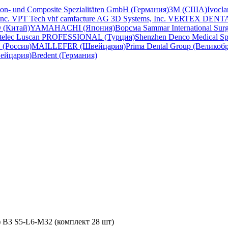
con- und Composite Spezialitäten GmbH (Германия)
3M (США)
Ivocl
Inc.
VPT Tech
vhf camfacture AG
3D Systems, Inc.
VERTEX DENT
 (Китай)
YAMAHACHI (Япония)
Ворсма
Sammar International
Sur
telec
Luscan PROFESSIONAL (Турция)
Shenzhen Denco Medical
Sp
(Россия)
MAILLEFER (Швейцария)
Prima Dental Group (Великоб
вейцария)
Bredent (Германия)
B3 S5-L6-M32 (комплект 28 шт)