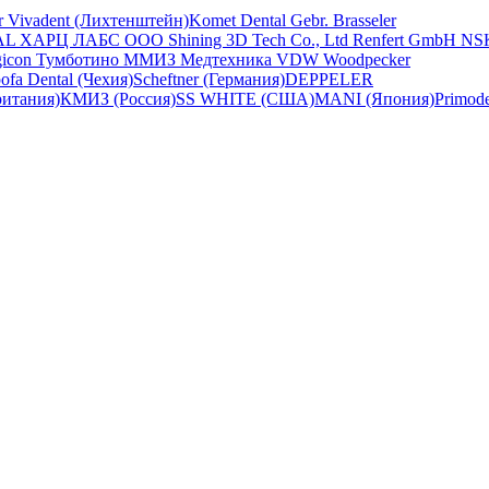
ar Vivadent (Лихтенштейн)
Komet Dental Gebr. Brasseler
AL
ХАРЦ ЛАБС ООО
Shining 3D Tech Co., Ltd
Renfert GmbH
NS
gicon
Тумботино
ММИЗ
Медтехника
VDW
Woodpecker
ofa Dental (Чехия)
Scheftner (Германия)
DEPPELER
ритания)
КМИЗ (Россия)
SS WHITE (США)
MANI (Япония)
Primod