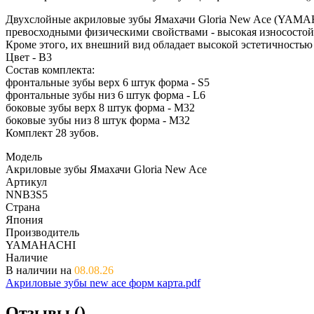
Двухслойные акриловые зубы Ямахачи Gloria New Ace (YAMAH
превосходными физическими свойствами - высокая износостойко
Кроме этого, их внешний вид обладает высокой эстетичностью
Цвет - B3
Состав комплекта:
фронтальные зубы верх 6 штук форма - S5
фронтальные зубы низ 6 штук форма - L6
боковые зубы верх 8 штук форма - M32
боковые зубы низ 8 штук форма - M32
Комплект 28 зубов.
Модель
Акриловые зубы Ямахачи Gloria New Ace
Артикул
NNB3S5
Страна
Япония
Производитель
YAMAHACHI
Наличие
В наличии на
08.08.26
Акриловые зубы new ace форм карта.pdf
Отзывы (
)