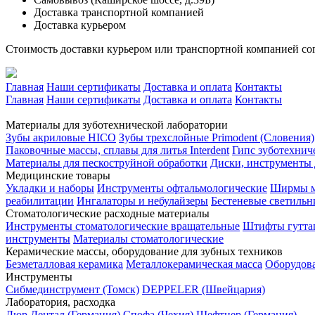
Доставка транспортной компанией
Доставка курьером
Стоимость доставки курьером или транспортной компанией сог
Главная
Наши сертификаты
Доставка и оплата
Контакты
Главная
Наши сертификаты
Доставка и оплата
Контакты
Материалы для зуботехнической лаборатории
Зубы акриловые HICO
Зубы трехслойные Primodent (Словения)
Паковочные массы, сплавы для литья Interdent
Гипс зуботехниче
Материалы для пескоструйной обработки
Диски, инструменты
Медицинские товары
Укладки и наборы
Инструменты офтальмологические
Ширмы м
реабилитации
Ингалаторы и небулайзеры
Бестеневые светильн
Стоматологические расходные материалы
Инструменты стоматологические вращательные
Штифты гутта
инструменты
Материалы стоматологические
Керамические массы, оборудование для зубных техников
Безметалловая керамика
Металлокерамическая масса
Оборудов
Инструменты
Cибмединструмент (Томск)
DEPPELER (Швейцария)
Лаборатория, расходка
Дюр Дентал (Германия)
Спофа (Чехия)
Шефтнер (Германия)