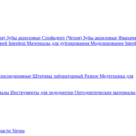
ия)
Зубы акриловые Спофадент (Чехия)
Зубы акриловые Ямахач
ей Interdent
Материалы для дублирования
Моделирование Interd
олисиндромные
Штативы лабораторный
Разное
Медтехника для
иалы
Инструменты для эндодонтии
Ортодонтические материалы
асти Sirona