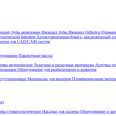
вения)
Зубы акриловые Ивокрил
Зубы Ивокрил Orthotyp (Герман
ехнический Interdent
Артикуляционная бумага, окклюзионный спр
менты для CAD/CAM систем
рудование
Паковочные массы
рмы медицинские
Дозаторы и расходные материалы
Аптечки п
етильники
Оборудование для реабилитации и развития
гуттаперчевые
Материалы для виниров
Пломбировочные матер
я)
оры стоматологические
Насадки для скалера
Оборудование и запч