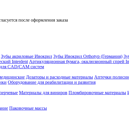
ласуется после оформления заказа
Зубы акриловые Ивокрил
Зубы Ивокрил Orthotyp (Германия)
Зу
ский Interdent
Артикуляционная бумага, окклюзионный спрей Int
 для CAD/CAM систем
едицинские
Дозаторы и расходные материалы
Аптечки полиси
ики
Оборудование для реабилитации и развития
перчевые
Материалы для виниров
Пломбировочные материалы
ание
Паковочные массы