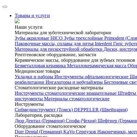
Товары и услуги
Наши услуги
Материалы для зуботехнической лаборатории
Зубы акриловые HICO
Зубы трехслойные Primodent (Сло
Паковочные массы, сплавы для литья Interdent
Гипс зубот
Материалы для пескоструйной обработки
Диски, инстру
Рентгеновское оборудование, запчасти
Керамические массы, оборудование для зубных техников
Безметалловая керамика
Металлокерамическая масса
Обо
Медицинские товары
Укладки и наборы
Инструменты офтальмологические
Ши
реабилитации
Ингалаторы и небулайзеры
Бестеневые св
Стоматологические расходные материалы
Инструменты стоматологические вращательные
Штифты 
инструменты
Материалы стоматологические
Инструменты
Cибмединструмент (Томск)
DEPPELER (Швейцария)
Лаборатория, расходка
Дюр Дентал (Германия)
Спофа (Чехия)
Шефтнер (Германи
Оборудование стоматологическое
Durr Dental (Германия)
KaVo
Серпухов
Наконечники, мот