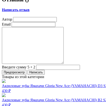
Написать отзыв
Автор
Email
Введите сумму 5 + 2
Товары из этой категории
Акриловые зубы Ямахачи Gloria New Ace (YAMAHACHI) D3 S3
430 ₽
Акриловые зубы Ямахачи Gloria New Ace (YAMAHACHI) B2 S2
430 ₽