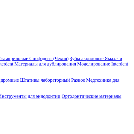
бы акриловые Спофадент (Чехия)
Зубы акриловые Ямахачи
erdent
Материалы для дублирования
Моделирование Interdent
ндромные
Штативы лабораторный
Разное
Медтехника для
Инструменты для эндодонтии
Ортодонтические материалы,