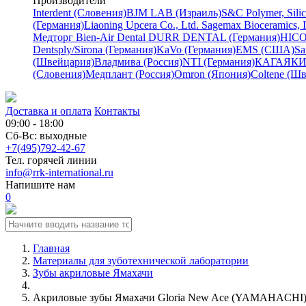
Производители
Interdent (Словения)
BJM LAB (Израиль)
S&C Polymer, Sili
(Германия)
Liaoning Upcera Co., Ltd.
Sagemax Bioceramics, 
Медторг
Bien-Air Dental
DURR DENTAL (Германия)
HICO
Dentsply/Sirona (Германия)
KaVo (Германия)
EMS (США)
Sa
(Швейцария)
Владмива (Россия)
NTI (Германия)
КАГАЯКИ 
(Словения)
Медплант (Россия)
Omron (Япония)
Coltene (Ш
Доставка и оплата
Контакты
09:00 - 18:00
Сб-Вс: выходные
+7(495)792-42-67
Тел. горячей линии
info@rrk-international.ru
Напишите нам
0
Главная
Материалы для зуботехнической лаборатории
Зубы акриловые Ямахачи
Акриловые зубы Ямахачи Gloria New Ace (YAMAHACHI) 