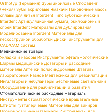
Orthotyp (Германия)
Зубы акриловые Спофадент
(Чехия)
Зубы акриловые Ямахачи
Паковочные массы,
сплавы для литья Interdent
Гипс зуботехнический
Interdent
Артикуляционная бумага, окклюзионный
спрей Interdent
Материалы для дублирования
Моделирование Interdent
Материалы для
пескоструйной обработки
Диски, инструменты для
CAD/CAM систем
Медицинские товары
Укладки и наборы
Инструменты офтальмологические
Ширмы медицинские
Дозаторы и расходные
материалы
Аптечки полисиндромные
Штативы
лабораторный
Разное
Медтехника для реабилитации
Ингалаторы и небулайзеры
Бестеневые светильники
Оборудование для реабилитации и развития
Стоматологические расходные материалы
Инструменты стоматологические вращательные
Штифты гуттаперчевые
Материалы для виниров
Пломбировочные материалы
Инструменты для