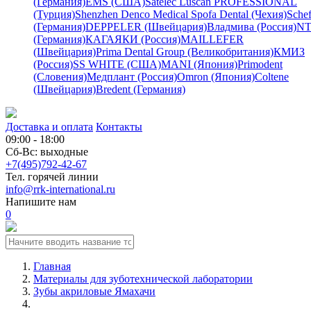
(Германия)
EMS (США)
Satelec
Luscan PROFESSIONAL
(Турция)
Shenzhen Denco Medical
Spofa Dental (Чехия)
Schef
(Германия)
DEPPELER (Швейцария)
Владмива (Россия)
NT
(Германия)
КАГАЯКИ (Россия)
MAILLEFER
(Швейцария)
Prima Dental Group (Великобритания)
КМИЗ
(Россия)
SS WHITE (США)
MANI (Япония)
Primodent
(Словения)
Медплант (Россия)
Omron (Япония)
Coltene
(Швейцария)
Bredent (Германия)
Доставка и оплата
Контакты
09:00 - 18:00
Сб-Вс: выходные
+7(495)792-42-67
Тел. горячей линии
info@rrk-international.ru
Напишите нам
0
Главная
Материалы для зуботехнической лаборатории
Зубы акриловые Ямахачи