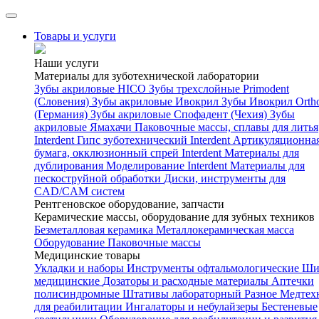
Товары и услуги
Наши услуги
Материалы для зуботехнической лаборатории
Зубы акриловые HICO
Зубы трехслойные Primodent
(Словения)
Зубы акриловые Ивокрил
Зубы Ивокрил Orth
(Германия)
Зубы акриловые Спофадент (Чехия)
Зубы
акриловые Ямахачи
Паковочные массы, сплавы для литья
Interdent
Гипс зуботехнический Interdent
Артикуляционна
бумага, окклюзионный спрей Interdent
Материалы для
дублирования
Моделирование Interdent
Материалы для
пескоструйной обработки
Диски, инструменты для
CAD/CAM систем
Рентгеновское оборудование, запчасти
Керамические массы, оборудование для зубных техников
Безметалловая керамика
Металлокерамическая масса
Оборудование
Паковочные массы
Медицинские товары
Укладки и наборы
Инструменты офтальмологические
Ши
медицинские
Дозаторы и расходные материалы
Аптечки
полисиндромные
Штативы лабораторный
Разное
Медтех
для реабилитации
Ингалаторы и небулайзеры
Бестеневые