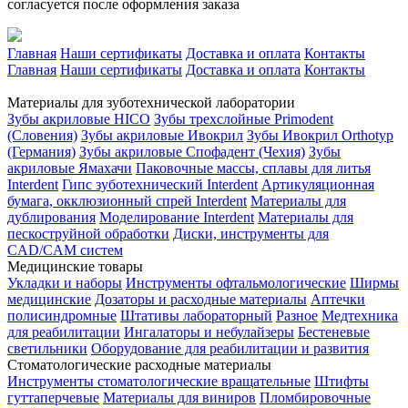
согласуется после оформления заказа
Главная
Наши сертификаты
Доставка и оплата
Контакты
Главная
Наши сертификаты
Доставка и оплата
Контакты
Материалы для зуботехнической лаборатории
Зубы акриловые HICO
Зубы трехслойные Primodent
(Словения)
Зубы акриловые Ивокрил
Зубы Ивокрил Orthotyp
(Германия)
Зубы акриловые Спофадент (Чехия)
Зубы
акриловые Ямахачи
Паковочные массы, сплавы для литья
Interdent
Гипс зуботехнический Interdent
Артикуляционная
бумага, окклюзионный спрей Interdent
Материалы для
дублирования
Моделирование Interdent
Материалы для
пескоструйной обработки
Диски, инструменты для
CAD/CAM систем
Медицинские товары
Укладки и наборы
Инструменты офтальмологические
Ширмы
медицинские
Дозаторы и расходные материалы
Аптечки
полисиндромные
Штативы лабораторный
Разное
Медтехника
для реабилитации
Ингалаторы и небулайзеры
Бестеневые
светильники
Оборудование для реабилитации и развития
Стоматологические расходные материалы
Инструменты стоматологические вращательные
Штифты
гуттаперчевые
Материалы для виниров
Пломбировочные