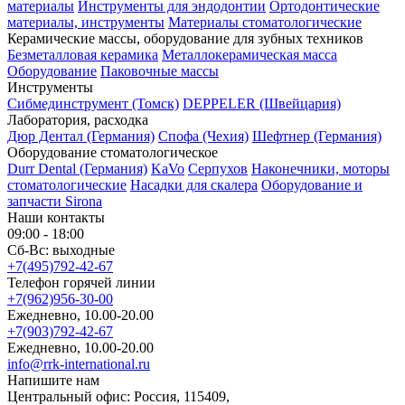
материалы
Инструменты для эндодонтии
Ортодонтические
материалы, инструменты
Материалы стоматологические
Керамические массы, оборудование для зубных техников
Безметалловая керамика
Металлокерамическая масса
Оборудование
Паковочные массы
Инструменты
Cибмединструмент (Томск)
DEPPELER (Швейцария)
Лаборатория, расходка
Дюр Дентал (Германия)
Спофа (Чехия)
Шефтнер (Германия)
Оборудование стоматологическое
Durr Dental (Германия)
KaVo
Серпухов
Наконечники, моторы
стоматологические
Насадки для скалера
Оборудование и
запчасти Sirona
Наши контакты
09:00 - 18:00
Сб-Вс: выходные
+7(495)792-42-67
Телефон горячей линии
+7(962)956-30-00
Ежедневно, 10.00-20.00
+7(903)792-42-67
Ежедневно, 10.00-20.00
info@rrk-international.ru
Напишите нам
Центральный офис: Россия, 115409,