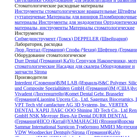
светильники
Оборудование для реабилитации и развития
Стоматологические расходные материалы
Инструменты стоматологические вращательные
Штифты
гуттаперчевые
Материалы для виниров
Пломбировочные
материалы
Инструменты для эндодонтии
Ортодонтическ
материалы, инструменты
Материалы стоматологические
Инструменты
Cибмединструмент (Томск)
DEPPELER (Швейцария)
Лаборатория, расходка
Дюр Дентал (Германия)
Спофа (Чехия)
Шефтнер (Германи
Оборудование стоматологическое
Durr Dental (Германия)
KaVo
Серпухов
Наконечники, мот
стоматологические
Насадки для скалера
Оборудование и
запчасти Sirona
Производители
Interdent (Словения)
BJM LAB (Израиль)
S&C Polymer, Sili
und Composite Spezialitäten GmbH (Германия)
3M (США)
Iv
Vivadent (Лихтенштейн)
Komet Dental Gebr. Brasseler
(Германия)
Liaoning Upcera Co., Ltd.
Sagemax Bioceramics, I
VPT Tech
vhf camfacture AG
3D Systems, Inc.
VERTEX
DENTAL
ХАРЦ ЛАБС ООО
Shining 3D Tech Co., Ltd
Renf
GmbH
NSK
Медторг
Bien-Air Dental
DURR DENTAL
(Германия)
HICO (Китай)
YAMAHACHI (Япония)
Ворсма
Sammar International
Surgicon
Тумботино
ММИЗ
Медтехни
VDW
Woodpecker
Dentsply/Sirona (Германия)
KaVo