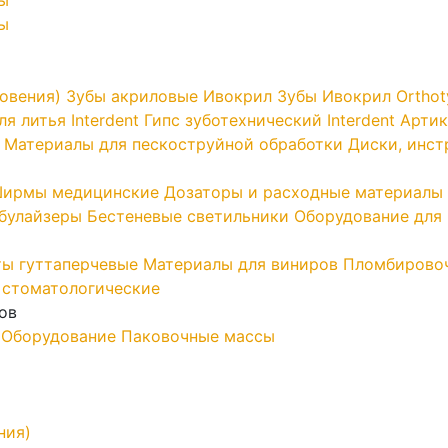
ы
овения)
Зубы акриловые Ивокрил
Зубы Ивокрил Orthot
я литья Interdent
Гипс зуботехнический Interdent
Артик
Материалы для пескоструйной обработки
Диски, инс
ирмы медицинские
Дозаторы и расходные материалы
ебулайзеры
Бестеневые светильники
Оборудование для 
ы гуттаперчевые
Материалы для виниров
Пломбирово
 стоматологические
ов
Оборудование
Паковочные массы
ния)