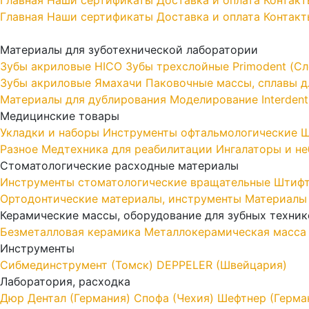
Главная
Наши сертификаты
Доставка и оплата
Контакт
Материалы для зуботехнической лаборатории
Зубы акриловые HICO
Зубы трехслойные Primodent (Сл
Зубы акриловые Ямахачи
Паковочные массы, сплавы дл
Материалы для дублирования
Моделирование Interdent
Медицинские товары
Укладки и наборы
Инструменты офтальмологические
Ш
Разное
Медтехника для реабилитации
Ингалаторы и н
Стоматологические расходные материалы
Инструменты стоматологические вращательные
Штифт
Ортодонтические материалы, инструменты
Материалы
Керамические массы, оборудование для зубных техник
Безметалловая керамика
Металлокерамическая масса
Инструменты
Cибмединструмент (Томск)
DEPPELER (Швейцария)
Лаборатория, расходка
Дюр Дентал (Германия)
Спофа (Чехия)
Шефтнер (Герма