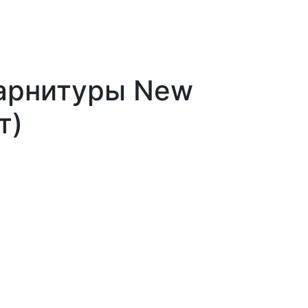
гарнитуры New
т)