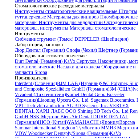
светильники
Оборудование для реабилитации и развития
Стоматологические расходные материалы
Инструменты стоматологические вращательные
Штифты
гуттаперчевые
Материалы для виниров
Пломбировочные
материалы
Инструменты для эндодонтии
Ортодонтическ
материалы, инструменты
Материалы стоматологические
Инструменты
Cибмединструмент (Томск)
DEPPELER (Швейцария)
Лаборатория, расходка
Дюр Дентал (Германия)
Спофа (Чехия)
Шефтнер (Германи
Оборудование стоматологическое
Durr Dental (Германия)
KaVo
Серпухов
Наконечники, мот
стоматологические
Насадки для скалера
Оборудование и
запчасти Sirona
Производители
Interdent (Словения)
BJM LAB (Израиль)
S&C Polymer, Sili
und Composite Spezialitäten GmbH (Германия)
3M (США)
Iv
Vivadent (Лихтенштейн)
Komet Dental Gebr. Brasseler
(Германия)
Liaoning Upcera Co., Ltd.
Sagemax Bioceramics, I
VPT Tech
vhf camfacture AG
3D Systems, Inc.
VERTEX
DENTAL
ХАРЦ ЛАБС ООО
Shining 3D Tech Co., Ltd
Renf
GmbH
NSK
Медторг
Bien-Air Dental
DURR DENTAL
(Германия)
HICO (Китай)
YAMAHACHI (Япония)
Ворсма
Sammar International
Surgicon
Тумботино
ММИЗ
Медтехни
VDW
Woodpecker
Dentsply/Sirona (Германия)
KaVo