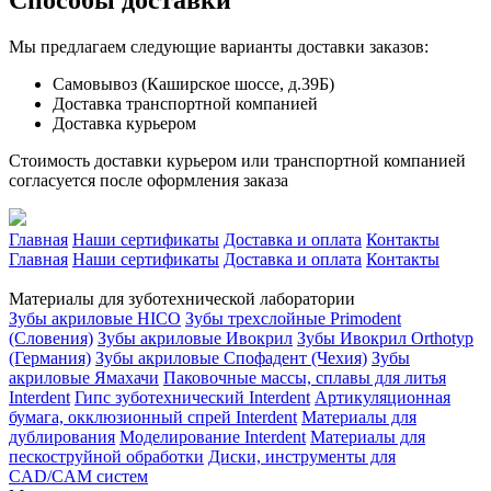
Способы доставки
Мы предлагаем следующие варианты доставки заказов:
Самовывоз (Каширское шоссе, д.39Б)
Доставка транспортной компанией
Доставка курьером
Стоимость доставки курьером или транспортной компанией
согласуется после оформления заказа
Главная
Наши сертификаты
Доставка и оплата
Контакты
Главная
Наши сертификаты
Доставка и оплата
Контакты
Материалы для зуботехнической лаборатории
Зубы акриловые HICO
Зубы трехслойные Primodent
(Словения)
Зубы акриловые Ивокрил
Зубы Ивокрил Orthotyp
(Германия)
Зубы акриловые Спофадент (Чехия)
Зубы
акриловые Ямахачи
Паковочные массы, сплавы для литья
Interdent
Гипс зуботехнический Interdent
Артикуляционная
бумага, окклюзионный спрей Interdent
Материалы для
дублирования
Моделирование Interdent
Материалы для
пескоструйной обработки
Диски, инструменты для
CAD/CAM систем