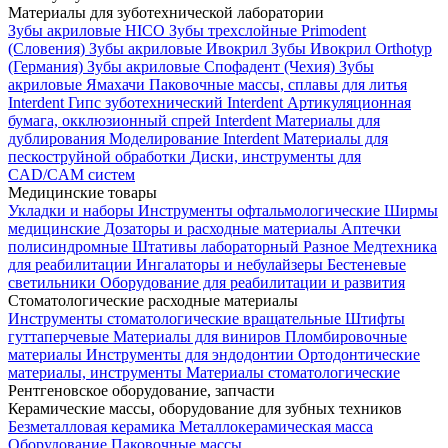
Материалы для зуботехнической лаборатории
Зубы акриловые HICO
Зубы трехслойные Primodent
(Словения)
Зубы акриловые Ивокрил
Зубы Ивокрил Orthotyp
(Германия)
Зубы акриловые Спофадент (Чехия)
Зубы
акриловые Ямахачи
Паковочные массы, сплавы для литья
Interdent
Гипс зуботехнический Interdent
Артикуляционная
бумага, окклюзионный спрей Interdent
Материалы для
дублирования
Моделирование Interdent
Материалы для
пескоструйной обработки
Диски, инструменты для
CAD/CAM систем
Медицинские товары
Укладки и наборы
Инструменты офтальмологические
Ширмы
медицинские
Дозаторы и расходные материалы
Аптечки
полисиндромные
Штативы лабораторный
Разное
Медтехника
для реабилитации
Ингалаторы и небулайзеры
Бестеневые
светильники
Оборудование для реабилитации и развития
Стоматологические расходные материалы
Инструменты стоматологические вращательные
Штифты
гуттаперчевые
Материалы для виниров
Пломбировочные
материалы
Инструменты для эндодонтии
Ортодонтические
материалы, инструменты
Материалы стоматологические
Рентгеновское оборудование, запчасти
Керамические массы, оборудование для зубных техников
Безметалловая керамика
Металлокерамическая масса
Оборудование
Паковочные массы