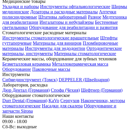
Медицинские товары
Укладки и наборы
Инструменты офтальмологические
Ширмы
медицинские
Дозаторы и расходные материалы
Аптечки
полисиндромные
Штативы лабораторный
Разное
Медтехника
для реабилитации
Ингалаторы и небулайзеры
Бестеневые
светильники
Оборудование для реабилитации и развития
Стоматологические расходные материалы
Инструменты стоматологические вращательные
Штифты
гуттаперчевые
Материалы для виниров
Пломбировочные
материалы
Инструменты для эндодонтии
Ортодонтические
материалы, инструменты
Материалы стоматологические
Керамические массы, оборудование для зубных техников
Безметалловая керамика
Металлокерамическая масса
Оборудование
Паковочные массы
Инструменты
Cибмединструмент (Томск)
DEPPELER (Швейцария)
Лаборатория, расходка
Дюр Дентал (Германия)
Спофа (Чехия)
Шефтнер (Германия)
Оборудование стоматологическое
Durr Dental (Германия)
KaVo
Серпухов
Наконечники, моторы
стоматологические
Насадки для скалера
Оборудование и
запчасти Sirona
Наши контакты
09:00 - 18:00
Сб-Вс: выходные