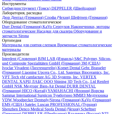
Инструменты
Cибмединструмент (Томск)
DEPPELER (Швейцария)
Лаборатория, расходка
Дюр Дентал (Германия)
Спофа (Чехия)
Шефтнер (Германия)
Оборудование стоматологическое
Durr Dental (Германия)
KaVo
Серпухов
Наконечники, моторы
стоматологические
Насадки для скалера
Оборудование и
запчасти Sirona
Ортопедия
Материалы для снятия слепков
Временные стоматологические
материалы
Производители
Interdent (Словения)
BJM LAB (Израиль)
S&C Polymer, Silicon-
und Composite Spezialitäten GmbH (Германия)
3M (США)
Ivoclar Vivadent (Лихтенштейн)
Komet Dental Gebr. Brasseler
(Германия)
Liaoning Upcera Co., Ltd.
Sagemax Bioceramics, Inc.
VPT Tech
vhf camfacture AG
3D Systems, Inc.
VERTEX
DENTAL
ХАРЦ ЛАБС ООО
Shining 3D Tech Co., Ltd
Renfert
GmbH
NSK
Медторг
Bien-Air Dental
DURR DENTAL
(Германия)
HICO (Китай)
YAMAHACHI (Япония)
Ворсма
Sammar International
Surgicon
Тумботино
ММИЗ
Медтехника
VDW
Woodpecker
Dentsply/Sirona (Германия)
KaVo (Германия)
EMS (США)
Satelec
Luscan PROFESSIONAL (Турция)
Shenzhen Denco Medical
Spofa Dental (Чехия)
Scheftner
(Германия)
DEPPELER (Швейцария)
Владмива (Россия)
NTI