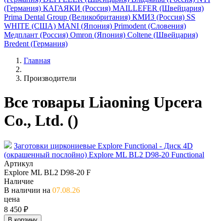
(Германия)
КАГАЯКИ (Россия)
MAILLEFER (Швейцария)
Prima Dental Group (Великобритания)
КМИЗ (Россия)
SS
WHITE (США)
MANI (Япония)
Primodent (Словения)
Медплант (Россия)
Omron (Япония)
Coltene (Швейцария)
Bredent (Германия)
Главная
Производители
Все товары Liaoning Upcera
Co., Ltd. ()
Заготовки циркониевые Explore Functional - Диск 4D
(окрашенный послойно) Explore ML BL2 D98-20 Functional
Артикул
Explore ML BL2 D98-20 F
Наличие
В наличии на
07.08.26
цена
8 450 ₽
В корзину