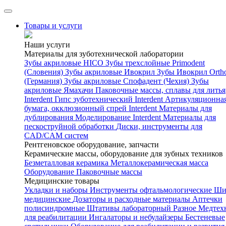
Товары и услуги
Наши услуги
Материалы для зуботехнической лаборатории
Зубы акриловые HICO
Зубы трехслойные Primodent
(Словения)
Зубы акриловые Ивокрил
Зубы Ивокрил Orth
(Германия)
Зубы акриловые Спофадент (Чехия)
Зубы
акриловые Ямахачи
Паковочные массы, сплавы для литья
Interdent
Гипс зуботехнический Interdent
Артикуляционна
бумага, окклюзионный спрей Interdent
Материалы для
дублирования
Моделирование Interdent
Материалы для
пескоструйной обработки
Диски, инструменты для
CAD/CAM систем
Рентгеновское оборудование, запчасти
Керамические массы, оборудование для зубных техников
Безметалловая керамика
Металлокерамическая масса
Оборудование
Паковочные массы
Медицинские товары
Укладки и наборы
Инструменты офтальмологические
Ши
медицинские
Дозаторы и расходные материалы
Аптечки
полисиндромные
Штативы лабораторный
Разное
Медтех
для реабилитации
Ингалаторы и небулайзеры
Бестеневые