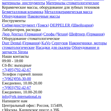
материалы, инструменты
Материалы стоматологические
Керамические массы, оборудование для зубных техников
Безметалловая керамика
Металлокерамическая масса
Оборудование
Паковочные массы
Инструменты
Cибмединструмент (Томск)
DEPPELER (Швейцария)
Лаборатория, расходка
Дюр Дентал (Германия)
Спофа (Чехия)
Шефтнер (Германия)
Оборудование стоматологическое
Durr Dental (Германия)
KaVo
Серпухов
Наконечники, моторы
стоматологические
Насадки для скалера
Оборудование и
запчасти Sirona
Наши контакты
09:00 - 18:00
Сб-Вс: выходные
+7(495)792-42-67
Телефон горячей линии
+7(962)956-30-00
Ежедневно, 10.00-20.00
+7(903)792-42-67
Ежедневно, 10.00-20.00
info@rrk-international.ru
Напишите нам
Центральный офис: Россия, 115409,
г.Москва, Каширское шоссе,д.39Б