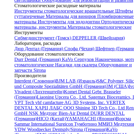
светильники
Оборудование для реабилитации и развития
Стоматологические расходные материалы
Инструменты стоматологические вращательные
Штифты
гуттаперчевые
Материалы для виниров
Пломбировочные
материалы
Инструменты для эндодонтии
Ортодонтическ
материалы, инструменты
Материалы стоматологические
Инструменты
Cибмединструмент (Томск)
DEPPELER (Швейцария)
Лаборатория, расходка
Дюр Дентал (Германия)
Спофа (Чехия)
Шефтнер (Германи
Оборудование стоматологическое
Durr Dental (Германия)
KaVo
Серпухов
Наконечники, мот
стоматологические
Насадки для скалера
Оборудование и
запчасти Sirona
Производители
Interdent (Словения)
BJM LAB (Израиль)
S&C Polymer, Sili
und Composite Spezialitäten GmbH (Германия)
3M (США)
Iv
Vivadent (Лихтенштейн)
Komet Dental Gebr. Brasseler
(Германия)
Liaoning Upcera Co., Ltd.
Sagemax Bioceramics, I
VPT Tech
vhf camfacture AG
3D Systems, Inc.
VERTEX
DENTAL
ХАРЦ ЛАБС ООО
Shining 3D Tech Co., Ltd
Renf
GmbH
NSK
Медторг
Bien-Air Dental
DURR DENTAL
(Германия)
HICO (Китай)
YAMAHACHI (Япония)
Ворсма
Sammar International
Surgicon
Тумботино
ММИЗ
Медтехни
VDW
Woodpecker
Dentsply/Sirona (Германия)
KaVo