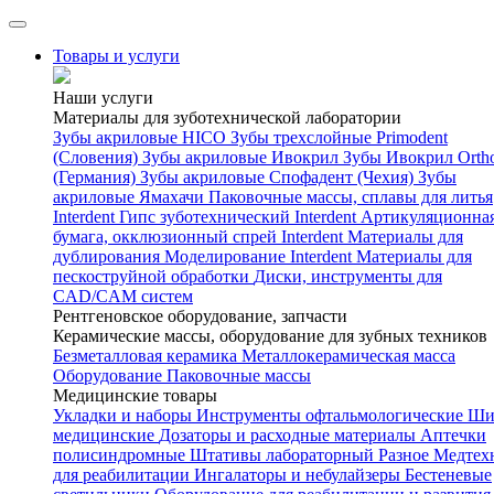
Товары и услуги
Наши услуги
Материалы для зуботехнической лаборатории
Зубы акриловые HICO
Зубы трехслойные Primodent
(Словения)
Зубы акриловые Ивокрил
Зубы Ивокрил Orth
(Германия)
Зубы акриловые Спофадент (Чехия)
Зубы
акриловые Ямахачи
Паковочные массы, сплавы для литья
Interdent
Гипс зуботехнический Interdent
Артикуляционна
бумага, окклюзионный спрей Interdent
Материалы для
дублирования
Моделирование Interdent
Материалы для
пескоструйной обработки
Диски, инструменты для
CAD/CAM систем
Рентгеновское оборудование, запчасти
Керамические массы, оборудование для зубных техников
Безметалловая керамика
Металлокерамическая масса
Оборудование
Паковочные массы
Медицинские товары
Укладки и наборы
Инструменты офтальмологические
Ши
медицинские
Дозаторы и расходные материалы
Аптечки
полисиндромные
Штативы лабораторный
Разное
Медтех
для реабилитации
Ингалаторы и небулайзеры
Бестеневые