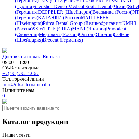
(Германия)
EMS (США)
Satelec
Luscan PROFESSIONAL
(Турция)
Shenzhen Denco Medical
Spofa Dental (Чехия)
Schef
(Германия)
DEPPELER (Швейцария)
Владмива (Россия)
NT
(Германия)
КАГАЯКИ (Россия)
MAILLEFER
(Швейцария)
Prima Dental Group (Великобритания)
КМИЗ
(Россия)
SS WHITE (США)
MANI (Япония)
Primodent
(Словения)
Медплант (Россия)
Omron (Япония)
Coltene
(Швейцария)
Bredent (Германия)
Доставка и оплата
Контакты
09:00 - 18:00
Сб-Вс: выходные
+7(495)792-42-67
Тел. горячей линии
info@rrk-international.ru
Напишите нам
0
Каталог продукции
Наши услуги