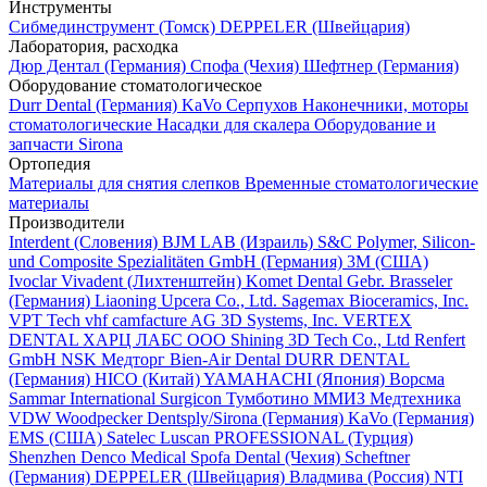
Инструменты
Cибмединструмент (Томск)
DEPPELER (Швейцария)
Лаборатория, расходка
Дюр Дентал (Германия)
Спофа (Чехия)
Шефтнер (Германия)
Оборудование стоматологическое
Durr Dental (Германия)
KaVo
Серпухов
Наконечники, моторы
стоматологические
Насадки для скалера
Оборудование и
запчасти Sirona
Ортопедия
Материалы для снятия слепков
Временные стоматологические
материалы
Производители
Interdent (Словения)
BJM LAB (Израиль)
S&C Polymer, Silicon-
und Composite Spezialitäten GmbH (Германия)
3M (США)
Ivoclar Vivadent (Лихтенштейн)
Komet Dental Gebr. Brasseler
(Германия)
Liaoning Upcera Co., Ltd.
Sagemax Bioceramics, Inc.
VPT Tech
vhf camfacture AG
3D Systems, Inc.
VERTEX
DENTAL
ХАРЦ ЛАБС ООО
Shining 3D Tech Co., Ltd
Renfert
GmbH
NSK
Медторг
Bien-Air Dental
DURR DENTAL
(Германия)
HICO (Китай)
YAMAHACHI (Япония)
Ворсма
Sammar International
Surgicon
Тумботино
ММИЗ
Медтехника
VDW
Woodpecker
Dentsply/Sirona (Германия)
KaVo (Германия)
EMS (США)
Satelec
Luscan PROFESSIONAL (Турция)
Shenzhen Denco Medical
Spofa Dental (Чехия)
Scheftner
(Германия)
DEPPELER (Швейцария)
Владмива (Россия)
NTI