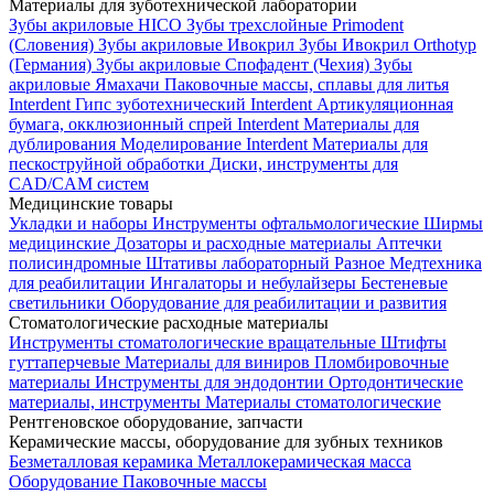
Материалы для зуботехнической лаборатории
Зубы акриловые HICO
Зубы трехслойные Primodent
(Словения)
Зубы акриловые Ивокрил
Зубы Ивокрил Orthotyp
(Германия)
Зубы акриловые Спофадент (Чехия)
Зубы
акриловые Ямахачи
Паковочные массы, сплавы для литья
Interdent
Гипс зуботехнический Interdent
Артикуляционная
бумага, окклюзионный спрей Interdent
Материалы для
дублирования
Моделирование Interdent
Материалы для
пескоструйной обработки
Диски, инструменты для
CAD/CAM систем
Медицинские товары
Укладки и наборы
Инструменты офтальмологические
Ширмы
медицинские
Дозаторы и расходные материалы
Аптечки
полисиндромные
Штативы лабораторный
Разное
Медтехника
для реабилитации
Ингалаторы и небулайзеры
Бестеневые
светильники
Оборудование для реабилитации и развития
Стоматологические расходные материалы
Инструменты стоматологические вращательные
Штифты
гуттаперчевые
Материалы для виниров
Пломбировочные
материалы
Инструменты для эндодонтии
Ортодонтические
материалы, инструменты
Материалы стоматологические
Рентгеновское оборудование, запчасти
Керамические массы, оборудование для зубных техников
Безметалловая керамика
Металлокерамическая масса
Оборудование
Паковочные массы