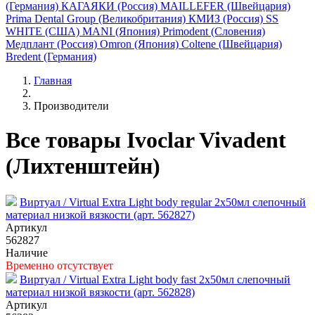
(Германия)
КАГАЯКИ (Россия)
MAILLEFER (Швейцария)
Prima Dental Group (Великобритания)
КМИЗ (Россия)
SS
WHITE (США)
MANI (Япония)
Primodent (Словения)
Медплант (Россия)
Omron (Япония)
Coltene (Швейцария)
Bredent (Германия)
Главная
Производители
Все товары Ivoclar Vivadent
(Лихтенштейн)
Виртуал / Virtual Extra Light body regular 2x50мл слепочный
материал низкой вязкости (арт. 562827)
Артикул
562827
Наличие
Временно отсутствует
Виртуал / Virtual Extra Light body fast 2x50мл слепочный
материал низкой вязкости (арт. 562828)
Артикул