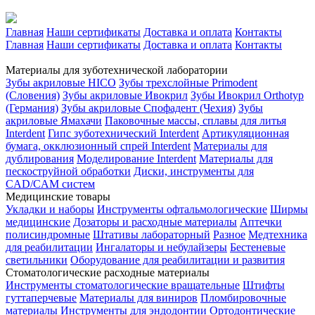
Главная
Наши сертификаты
Доставка и оплата
Контакты
Главная
Наши сертификаты
Доставка и оплата
Контакты
Материалы для зуботехнической лаборатории
Зубы акриловые HICO
Зубы трехслойные Primodent
(Словения)
Зубы акриловые Ивокрил
Зубы Ивокрил Orthotyp
(Германия)
Зубы акриловые Спофадент (Чехия)
Зубы
акриловые Ямахачи
Паковочные массы, сплавы для литья
Interdent
Гипс зуботехнический Interdent
Артикуляционная
бумага, окклюзионный спрей Interdent
Материалы для
дублирования
Моделирование Interdent
Материалы для
пескоструйной обработки
Диски, инструменты для
CAD/CAM систем
Медицинские товары
Укладки и наборы
Инструменты офтальмологические
Ширмы
медицинские
Дозаторы и расходные материалы
Аптечки
полисиндромные
Штативы лабораторный
Разное
Медтехника
для реабилитации
Ингалаторы и небулайзеры
Бестеневые
светильники
Оборудование для реабилитации и развития
Стоматологические расходные материалы
Инструменты стоматологические вращательные
Штифты
гуттаперчевые
Материалы для виниров
Пломбировочные
материалы
Инструменты для эндодонтии
Ортодонтические