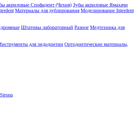
бы акриловые Спофадент (Чехия)
Зубы акриловые Ямахачи
erdent
Материалы для дублирования
Моделирование Interdent
ндромные
Штативы лабораторный
Разное
Медтехника для
Инструменты для эндодонтии
Ортодонтические материалы,
Sirona