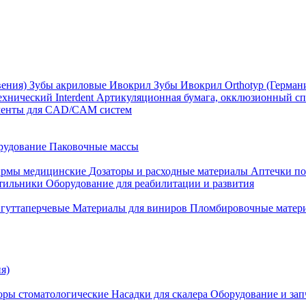
вения)
Зубы акриловые Ивокрил
Зубы Ивокрил Orthotyp (Герман
ехнический Interdent
Артикуляционная бумага, окклюзионный спр
менты для CAD/CAM систем
рудование
Паковочные массы
рмы медицинские
Дозаторы и расходные материалы
Аптечки п
етильники
Оборудование для реабилитации и развития
гуттаперчевые
Материалы для виниров
Пломбировочные матер
я)
оры стоматологические
Насадки для скалера
Оборудование и запч