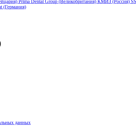
йцария)
Prima Dental Group (Великобритания)
КМИЗ (Россия)
SS
t (Германия)
)
альных данных