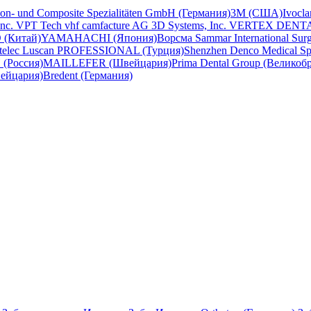
con- und Composite Spezialitäten GmbH (Германия)
3M (США)
Ivocl
Inc.
VPT Tech
vhf camfacture AG
3D Systems, Inc.
VERTEX DENT
 (Китай)
YAMAHACHI (Япония)
Ворсма
Sammar International
Sur
telec
Luscan PROFESSIONAL (Турция)
Shenzhen Denco Medical
Sp
(Россия)
MAILLEFER (Швейцария)
Prima Dental Group (Великоб
вейцария)
Bredent (Германия)