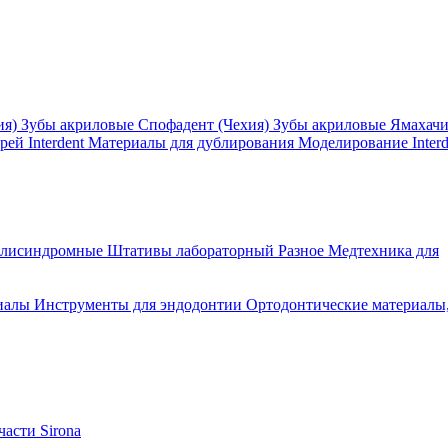
ия)
Зубы акриловые Спофадент (Чехия)
Зубы акриловые Ямахач
ей Interdent
Материалы для дублирования
Моделирование Interd
олисиндромные
Штативы лабораторный
Разное
Медтехника для
иалы
Инструменты для эндодонтии
Ортодонтические материалы
асти Sirona