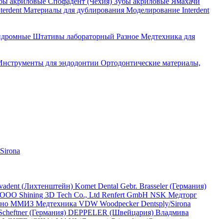
бы акриловые Спофадент (Чехия)
Зубы акриловые Ямахачи
terdent
Материалы для дублирования
Моделирование Interdent
ндромные
Штативы лабораторный
Разное
Медтехника для
Инструменты для эндодонтии
Ортодонтические материалы,
Sirona
ivadent (Лихтенштейн)
Komet Dental Gebr. Brasseler (Германия)
 ООО
Shining 3D Tech Co., Ltd
Renfert GmbH
NSK
Медторг
ино
ММИЗ
Медтехника
VDW
Woodpecker
Dentsply/Sirona
cheftner (Германия)
DEPPELER (Швейцария)
Владмива