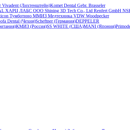
ar Vivadent (Лихтенштейн)
Komet Dental Gebr. Brasseler
AL
ХАРЦ ЛАБС ООО
Shining 3D Tech Co., Ltd
Renfert GmbH
NS
gicon
Тумботино
ММИЗ
Медтехника
VDW
Woodpecker
ofa Dental (Чехия)
Scheftner (Германия)
DEPPELER
ритания)
КМИЗ (Россия)
SS WHITE (США)
MANI (Япония)
Primod