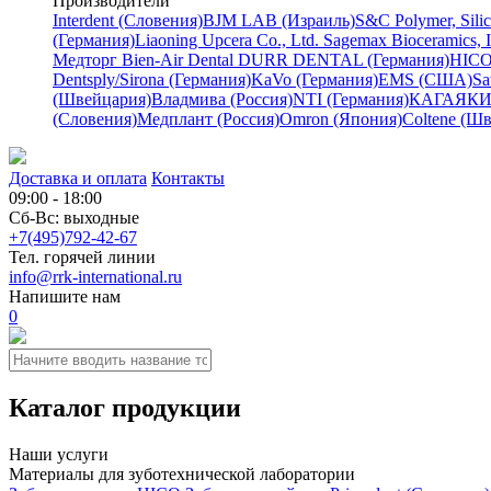
Производители
Interdent (Словения)
BJM LAB (Израиль)
S&C Polymer, Sili
(Германия)
Liaoning Upcera Co., Ltd.
Sagemax Bioceramics, 
Медторг
Bien-Air Dental
DURR DENTAL (Германия)
HICO
Dentsply/Sirona (Германия)
KaVo (Германия)
EMS (США)
Sa
(Швейцария)
Владмива (Россия)
NTI (Германия)
КАГАЯКИ 
(Словения)
Медплант (Россия)
Omron (Япония)
Coltene (Ш
Доставка и оплата
Контакты
09:00 - 18:00
Сб-Вс: выходные
+7(495)792-42-67
Тел. горячей линии
info@rrk-international.ru
Напишите нам
0
Каталог продукции
Наши услуги
Материалы для зуботехнической лаборатории