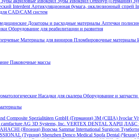
)
Зубы акриловые Ивокрил
Зубы Ивокрил Orthotyp (Германия)
Зу
ский Interdent
Артикуляционная бумага, окклюзионный спрей In
 для CAD/CAM систем
едицинские
Дозаторы и расходные материалы
Аптечки полиси
ники
Оборудование для реабилитации и развития
перчевые
Материалы для виниров
Пломбировочные материалы
ание
Паковочные массы
томатологические
Насадки для скалера
Оборудование и запчасти 
материалы
und Composite Spezialitäten GmbH (Германия)
3M (США)
Ivoclar V
f camfacture AG
3D Systems, Inc.
VERTEX DENTAL
ХАРЦ ЛАБС
HACHI (Япония)
Ворсма
Sammar International
Surgicon
Тумбот
SSIONAL (Турция)
Shenzhen Denco Medical
Spofa Dental (Чехия)
S