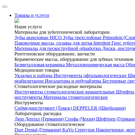
Товары и услуги
Наши услуги
Материалы для зуботехнической лаборатории
Зубы акриловые HICO
Зубы трехслойные Primodent (Сло
Паковочные массы, сплавы для литья Interdent
Гипс зубот
Материалы для пескоструйной обработки
Диски, инстру
Рентгеновское оборудование, запчасти
Керамические массы, оборудование для зубных техников
Безметалловая керамика
Металлокерамическая масса
Обо
Медицинские товары
Укладки и наборы
Инструменты офтальмологические
Ши
реабилитации
Ингалаторы и небулайзеры
Бестеневые св
Стоматологические расходные материалы
Инструменты стоматологические вращательные
Штифты 
инструменты
Материалы стоматологические
Инструменты
Cибмединструмент (Томск)
DEPPELER (Швейцария)
Лаборатория, расходка
Дюр Дентал (Германия)
Спофа (Чехия)
Шефтнер (Германи
Оборудование стоматологическое
Durr Dental (Германия)
KaVo
Серпухов
Наконечники, мот