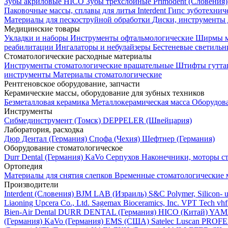
Зубы акриловые HICO
Зубы трехслойные Primodent (Словения
Паковочные массы, сплавы для литья Interdent
Гипс зуботехниче
Материалы для пескоструйной обработки
Диски, инструменты
Медицинские товары
Укладки и наборы
Инструменты офтальмологические
Ширмы м
реабилитации
Ингалаторы и небулайзеры
Бестеневые светиль
Стоматологические расходные материалы
Инструменты стоматологические вращательные
Штифты гутта
инструменты
Материалы стоматологические
Рентгеновское оборудование, запчасти
Керамические массы, оборудование для зубных техников
Безметалловая керамика
Металлокерамическая масса
Оборудов
Инструменты
Cибмединструмент (Томск)
DEPPELER (Швейцария)
Лаборатория, расходка
Дюр Дентал (Германия)
Спофа (Чехия)
Шефтнер (Германия)
Оборудование стоматологическое
Durr Dental (Германия)
KaVo
Серпухов
Наконечники, моторы с
Ортопедия
Материалы для снятия слепков
Временные стоматологические 
Производители
Interdent (Словения)
BJM LAB (Израиль)
S&C Polymer, Silicon- 
Liaoning Upcera Co., Ltd.
Sagemax Bioceramics, Inc.
VPT Tech
vh
Bien-Air Dental
DURR DENTAL (Германия)
HICO (Китай)
YAMA
(Германия)
KaVo (Германия)
EMS (США)
Satelec
Luscan PROFE