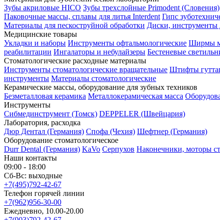
Зубы акриловые HICO
Зубы трехслойные Primodent (Словения)
Паковочные массы, сплавы для литья Interdent
Гипс зуботехниче
Материалы для пескоструйной обработки
Диски, инструменты
Медицинские товары
Укладки и наборы
Инструменты офтальмологические
Ширмы м
реабилитации
Ингалаторы и небулайзеры
Бестеневые светильн
Стоматологические расходные материалы
Инструменты стоматологические вращательные
Штифты гутта
инструменты
Материалы стоматологические
Керамические массы, оборудование для зубных техников
Безметалловая керамика
Металлокерамическая масса
Оборудов
Инструменты
Cибмединструмент (Томск)
DEPPELER (Швейцария)
Лаборатория, расходка
Дюр Дентал (Германия)
Спофа (Чехия)
Шефтнер (Германия)
Оборудование стоматологическое
Durr Dental (Германия)
KaVo
Серпухов
Наконечники, моторы с
Наши контакты
09:00 - 18:00
Сб-Вс: выходные
+7(495)792-42-67
Телефон горячей линии
+7(962)956-30-00
Ежедневно, 10.00-20.00
+7(903)792-42-67