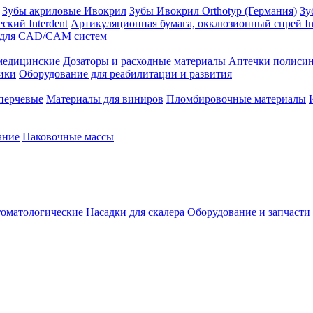
Зубы акриловые Ивокрил
Зубы Ивокрил Orthotyp (Германия)
Зу
ский Interdent
Артикуляционная бумага, окклюзионный спрей Int
 для CAD/CAM систем
едицинские
Дозаторы и расходные материалы
Аптечки полиси
ики
Оборудование для реабилитации и развития
перчевые
Материалы для виниров
Пломбировочные материалы
ание
Паковочные массы
томатологические
Насадки для скалера
Оборудование и запчасти 