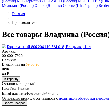
(Россия)
NTI (Германия)
КАГАЯКИ (Россия)
MAILLEFER (Шве
Медплант (Россия)
Omron (Япония)
Coltene (Швейцария)
Breden
Главная
Производители
Все товары Владмива (Россия
Бор алмазный 806.204.110.524.018, Владмива, 1шт
Артикул
00-00017926
Наличие
В наличии на
09.08.26
цена
40 ₽
В корзину
Остались вопросы?
Имя
Email или телефон
Отправляя заявку, я соглашаюсь с
политикой обработки персон